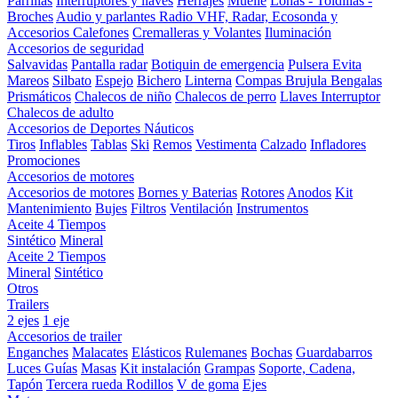
Parrillas
Interruptores y llaves
Herrajes
Muelle
Lonas - Toldillas -
Broches
Audio y parlantes
Radio VHF, Radar, Ecosonda y
Accesorios
Calefones
Cremalleras y Volantes
Iluminación
Accesorios de seguridad
Salvavidas
Pantalla radar
Botiquin de emergencia
Pulsera Evita
Mareos
Silbato
Espejo
Bichero
Linterna
Compas Brujula
Bengalas
Prismáticos
Chalecos de niño
Chalecos de perro
Llaves Interruptor
Chalecos de adulto
Accesorios de Deportes Náuticos
Tiros
Inflables
Tablas
Ski
Remos
Vestimenta
Calzado
Infladores
Promociones
Accesorios de motores
Accesorios de motores
Bornes y Baterias
Rotores
Anodos
Kit
Mantenimiento
Bujes
Filtros
Ventilación
Instrumentos
Aceite 4 Tiempos
Sintético
Mineral
Aceite 2 Tiempos
Mineral
Sintético
Otros
Trailers
2 ejes
1 eje
Accesorios de trailer
Enganches
Malacates
Elásticos
Rulemanes
Bochas
Guardabarros
Luces
Guías
Masas
Kit instalación
Grampas
Soporte, Cadena,
Tapón
Tercera rueda
Rodillos
V de goma
Ejes