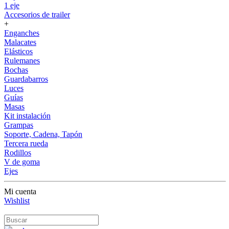
1 eje
Accesorios de trailer
+
Enganches
Malacates
Elásticos
Rulemanes
Bochas
Guardabarros
Luces
Guías
Masas
Kit instalación
Grampas
Soporte, Cadena, Tapón
Tercera rueda
Rodillos
V de goma
Ejes
Mi cuenta
Wishlist