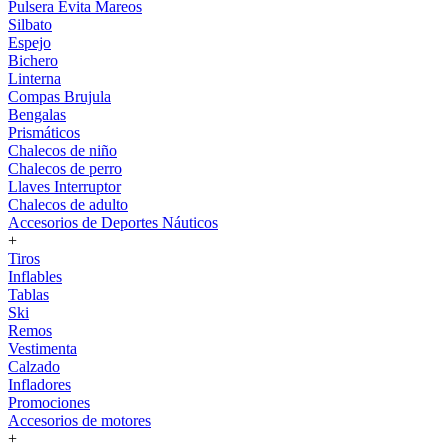
Pulsera Evita Mareos
Silbato
Espejo
Bichero
Linterna
Compas Brujula
Bengalas
Prismáticos
Chalecos de niño
Chalecos de perro
Llaves Interruptor
Chalecos de adulto
Accesorios de Deportes Náuticos
+
Tiros
Inflables
Tablas
Ski
Remos
Vestimenta
Calzado
Infladores
Promociones
Accesorios de motores
+