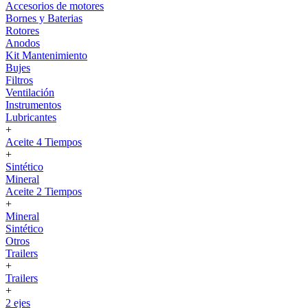
Accesorios de motores
Bornes y Baterias
Rotores
Anodos
Kit Mantenimiento
Bujes
Filtros
Ventilación
Instrumentos
Lubricantes
+
Aceite 4 Tiempos
+
Sintético
Mineral
Aceite 2 Tiempos
+
Mineral
Sintético
Otros
Trailers
+
Trailers
+
2 ejes