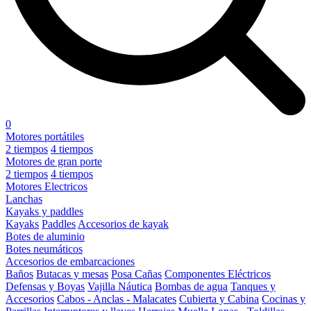
0
Motores portátiles
2 tiempos
4 tiempos
Motores de gran porte
2 tiempos
4 tiempos
Motores Electricos
Lanchas
Kayaks y paddles
Kayaks
Paddles
Accesorios de kayak
Botes de aluminio
Botes neumáticos
Accesorios de embarcaciones
Baños
Butacas y mesas
Posa Cañas
Componentes Eléctricos
Defensas y Boyas
Vajilla Náutica
Bombas de agua
Tanques y
Accesorios
Cabos - Anclas - Malacates
Cubierta y Cabina
Cocinas y