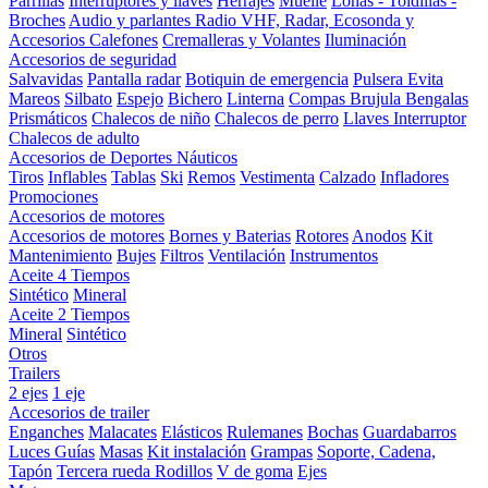
Parrillas
Interruptores y llaves
Herrajes
Muelle
Lonas - Toldillas -
Broches
Audio y parlantes
Radio VHF, Radar, Ecosonda y
Accesorios
Calefones
Cremalleras y Volantes
Iluminación
Accesorios de seguridad
Salvavidas
Pantalla radar
Botiquin de emergencia
Pulsera Evita
Mareos
Silbato
Espejo
Bichero
Linterna
Compas Brujula
Bengalas
Prismáticos
Chalecos de niño
Chalecos de perro
Llaves Interruptor
Chalecos de adulto
Accesorios de Deportes Náuticos
Tiros
Inflables
Tablas
Ski
Remos
Vestimenta
Calzado
Infladores
Promociones
Accesorios de motores
Accesorios de motores
Bornes y Baterias
Rotores
Anodos
Kit
Mantenimiento
Bujes
Filtros
Ventilación
Instrumentos
Aceite 4 Tiempos
Sintético
Mineral
Aceite 2 Tiempos
Mineral
Sintético
Otros
Trailers
2 ejes
1 eje
Accesorios de trailer
Enganches
Malacates
Elásticos
Rulemanes
Bochas
Guardabarros
Luces
Guías
Masas
Kit instalación
Grampas
Soporte, Cadena,
Tapón
Tercera rueda
Rodillos
V de goma
Ejes