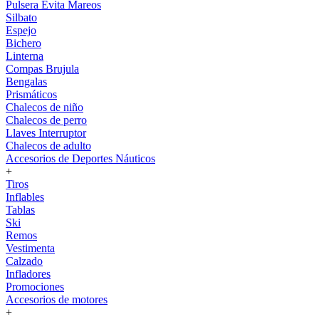
Pulsera Evita Mareos
Silbato
Espejo
Bichero
Linterna
Compas Brujula
Bengalas
Prismáticos
Chalecos de niño
Chalecos de perro
Llaves Interruptor
Chalecos de adulto
Accesorios de Deportes Náuticos
+
Tiros
Inflables
Tablas
Ski
Remos
Vestimenta
Calzado
Infladores
Promociones
Accesorios de motores
+