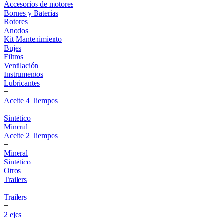
Accesorios de motores
Bornes y Baterias
Rotores
Anodos
Kit Mantenimiento
Bujes
Filtros
Ventilación
Instrumentos
Lubricantes
+
Aceite 4 Tiempos
+
Sintético
Mineral
Aceite 2 Tiempos
+
Mineral
Sintético
Otros
Trailers
+
Trailers
+
2 ejes