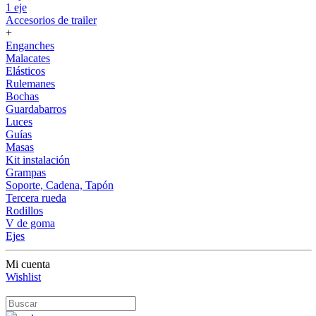
1 eje
Accesorios de trailer
+
Enganches
Malacates
Elásticos
Rulemanes
Bochas
Guardabarros
Luces
Guías
Masas
Kit instalación
Grampas
Soporte, Cadena, Tapón
Tercera rueda
Rodillos
V de goma
Ejes
Mi cuenta
Wishlist