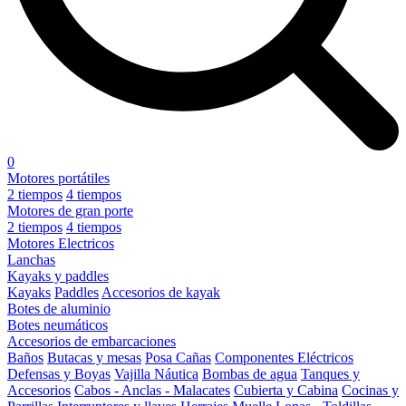
0
Motores portátiles
2 tiempos
4 tiempos
Motores de gran porte
2 tiempos
4 tiempos
Motores Electricos
Lanchas
Kayaks y paddles
Kayaks
Paddles
Accesorios de kayak
Botes de aluminio
Botes neumáticos
Accesorios de embarcaciones
Baños
Butacas y mesas
Posa Cañas
Componentes Eléctricos
Defensas y Boyas
Vajilla Náutica
Bombas de agua
Tanques y
Accesorios
Cabos - Anclas - Malacates
Cubierta y Cabina
Cocinas y