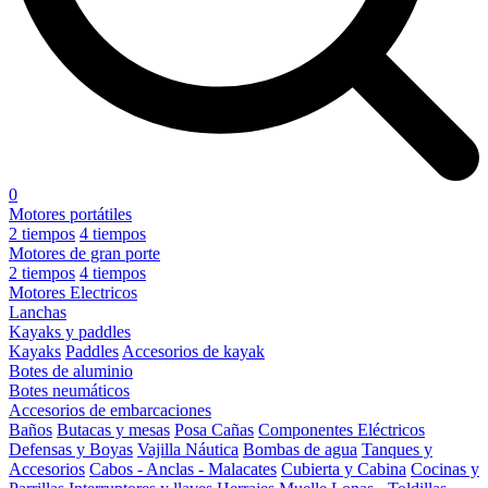
0
Motores portátiles
2 tiempos
4 tiempos
Motores de gran porte
2 tiempos
4 tiempos
Motores Electricos
Lanchas
Kayaks y paddles
Kayaks
Paddles
Accesorios de kayak
Botes de aluminio
Botes neumáticos
Accesorios de embarcaciones
Baños
Butacas y mesas
Posa Cañas
Componentes Eléctricos
Defensas y Boyas
Vajilla Náutica
Bombas de agua
Tanques y
Accesorios
Cabos - Anclas - Malacates
Cubierta y Cabina
Cocinas y