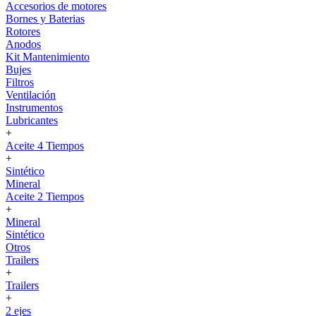
Accesorios de motores
Bornes y Baterias
Rotores
Anodos
Kit Mantenimiento
Bujes
Filtros
Ventilación
Instrumentos
Lubricantes
+
Aceite 4 Tiempos
+
Sintético
Mineral
Aceite 2 Tiempos
+
Mineral
Sintético
Otros
Trailers
+
Trailers
+
2 ejes