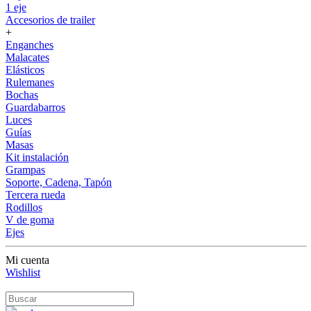
1 eje
Accesorios de trailer
+
Enganches
Malacates
Elásticos
Rulemanes
Bochas
Guardabarros
Luces
Guías
Masas
Kit instalación
Grampas
Soporte, Cadena, Tapón
Tercera rueda
Rodillos
V de goma
Ejes
Mi cuenta
Wishlist