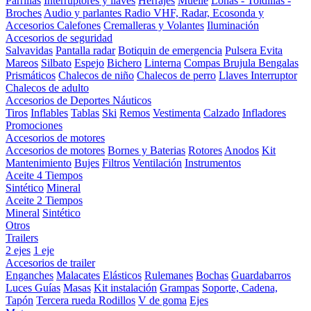
Parrillas
Interruptores y llaves
Herrajes
Muelle
Lonas - Toldillas -
Broches
Audio y parlantes
Radio VHF, Radar, Ecosonda y
Accesorios
Calefones
Cremalleras y Volantes
Iluminación
Accesorios de seguridad
Salvavidas
Pantalla radar
Botiquin de emergencia
Pulsera Evita
Mareos
Silbato
Espejo
Bichero
Linterna
Compas Brujula
Bengalas
Prismáticos
Chalecos de niño
Chalecos de perro
Llaves Interruptor
Chalecos de adulto
Accesorios de Deportes Náuticos
Tiros
Inflables
Tablas
Ski
Remos
Vestimenta
Calzado
Infladores
Promociones
Accesorios de motores
Accesorios de motores
Bornes y Baterias
Rotores
Anodos
Kit
Mantenimiento
Bujes
Filtros
Ventilación
Instrumentos
Aceite 4 Tiempos
Sintético
Mineral
Aceite 2 Tiempos
Mineral
Sintético
Otros
Trailers
2 ejes
1 eje
Accesorios de trailer
Enganches
Malacates
Elásticos
Rulemanes
Bochas
Guardabarros
Luces
Guías
Masas
Kit instalación
Grampas
Soporte, Cadena,
Tapón
Tercera rueda
Rodillos
V de goma
Ejes