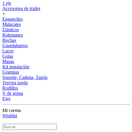
1 eje
Accesorios de trailer
+
Enganches
Malacates
Elásticos
Rulemanes
Bochas
Guardabarros
Luces
Guías
Masas
Kit instalación
Grampas
Soporte, Cadena, Tapón
Tercera rueda
Rodillos
V de goma
Ejes
Mi cuenta
Wishlist