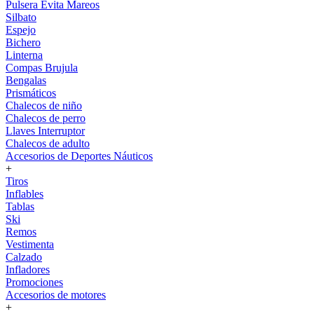
Pulsera Evita Mareos
Silbato
Espejo
Bichero
Linterna
Compas Brujula
Bengalas
Prismáticos
Chalecos de niño
Chalecos de perro
Llaves Interruptor
Chalecos de adulto
Accesorios de Deportes Náuticos
+
Tiros
Inflables
Tablas
Ski
Remos
Vestimenta
Calzado
Infladores
Promociones
Accesorios de motores
+