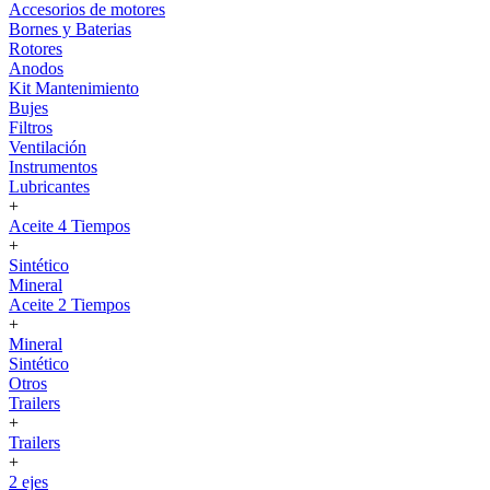
Accesorios de motores
Bornes y Baterias
Rotores
Anodos
Kit Mantenimiento
Bujes
Filtros
Ventilación
Instrumentos
Lubricantes
+
Aceite 4 Tiempos
+
Sintético
Mineral
Aceite 2 Tiempos
+
Mineral
Sintético
Otros
Trailers
+
Trailers
+
2 ejes