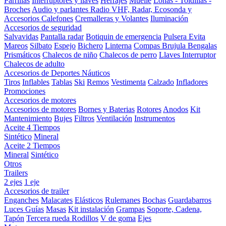
Parrillas
Interruptores y llaves
Herrajes
Muelle
Lonas - Toldillas -
Broches
Audio y parlantes
Radio VHF, Radar, Ecosonda y
Accesorios
Calefones
Cremalleras y Volantes
Iluminación
Accesorios de seguridad
Salvavidas
Pantalla radar
Botiquin de emergencia
Pulsera Evita
Mareos
Silbato
Espejo
Bichero
Linterna
Compas Brujula
Bengalas
Prismáticos
Chalecos de niño
Chalecos de perro
Llaves Interruptor
Chalecos de adulto
Accesorios de Deportes Náuticos
Tiros
Inflables
Tablas
Ski
Remos
Vestimenta
Calzado
Infladores
Promociones
Accesorios de motores
Accesorios de motores
Bornes y Baterias
Rotores
Anodos
Kit
Mantenimiento
Bujes
Filtros
Ventilación
Instrumentos
Aceite 4 Tiempos
Sintético
Mineral
Aceite 2 Tiempos
Mineral
Sintético
Otros
Trailers
2 ejes
1 eje
Accesorios de trailer
Enganches
Malacates
Elásticos
Rulemanes
Bochas
Guardabarros
Luces
Guías
Masas
Kit instalación
Grampas
Soporte, Cadena,
Tapón
Tercera rueda
Rodillos
V de goma
Ejes