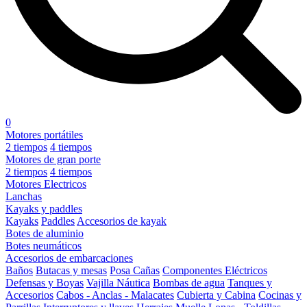
0
Motores portátiles
2 tiempos
4 tiempos
Motores de gran porte
2 tiempos
4 tiempos
Motores Electricos
Lanchas
Kayaks y paddles
Kayaks
Paddles
Accesorios de kayak
Botes de aluminio
Botes neumáticos
Accesorios de embarcaciones
Baños
Butacas y mesas
Posa Cañas
Componentes Eléctricos
Defensas y Boyas
Vajilla Náutica
Bombas de agua
Tanques y
Accesorios
Cabos - Anclas - Malacates
Cubierta y Cabina
Cocinas y