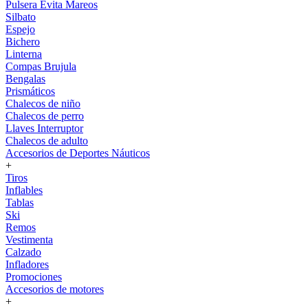
Pulsera Evita Mareos
Silbato
Espejo
Bichero
Linterna
Compas Brujula
Bengalas
Prismáticos
Chalecos de niño
Chalecos de perro
Llaves Interruptor
Chalecos de adulto
Accesorios de Deportes Náuticos
+
Tiros
Inflables
Tablas
Ski
Remos
Vestimenta
Calzado
Infladores
Promociones
Accesorios de motores
+