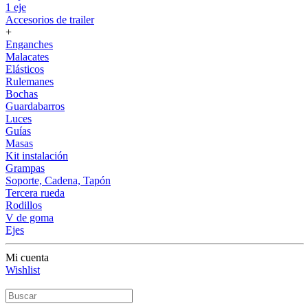
1 eje
Accesorios de trailer
+
Enganches
Malacates
Elásticos
Rulemanes
Bochas
Guardabarros
Luces
Guías
Masas
Kit instalación
Grampas
Soporte, Cadena, Tapón
Tercera rueda
Rodillos
V de goma
Ejes
Mi cuenta
Wishlist