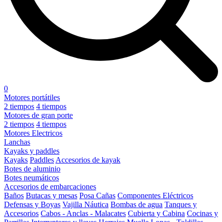
0
Motores portátiles
2 tiempos
4 tiempos
Motores de gran porte
2 tiempos
4 tiempos
Motores Electricos
Lanchas
Kayaks y paddles
Kayaks
Paddles
Accesorios de kayak
Botes de aluminio
Botes neumáticos
Accesorios de embarcaciones
Baños
Butacas y mesas
Posa Cañas
Componentes Eléctricos
Defensas y Boyas
Vajilla Náutica
Bombas de agua
Tanques y
Accesorios
Cabos - Anclas - Malacates
Cubierta y Cabina
Cocinas y