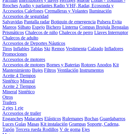
Parrillas
Interruptores y llaves
Herrajes
Muelle
Lonas - Toldillas -
Broches
Audio y parlantes
Radio VHF, Radar, Ecosonda y
Accesorios
Calefones
Cremalleras y Volantes
Iluminación
Accesorios de seguridad
Salvavidas
Pantalla radar
Botiquin de emergencia
Pulsera Evita
Mareos
Silbato
Espejo
Bichero
Linterna
Compas Brujula
Bengalas
Prismáticos
Chalecos de niño
Chalecos de perro
Llaves Interruptor
Chalecos de adulto
Accesorios de Deportes Náuticos
Tiros
Inflables
Tablas
Ski
Remos
Vestimenta
Calzado
Infladores
Promociones
Accesorios de motores
Accesorios de motores
Bornes y Baterias
Rotores
Anodos
Kit
Mantenimiento
Bujes
Filtros
Ventilación
Instrumentos
Aceite 4 Tiempos
Sintético
Mineral
Aceite 2 Tiempos
Mineral
Sintético
Otros
Trailers
2 ejes
1 eje
Accesorios de trailer
Enganches
Malacates
Elásticos
Rulemanes
Bochas
Guardabarros
Luces
Guías
Masas
Kit instalación
Grampas
Soporte, Cadena,
Tapón
Tercera rueda
Rodillos
V de goma
Ejes