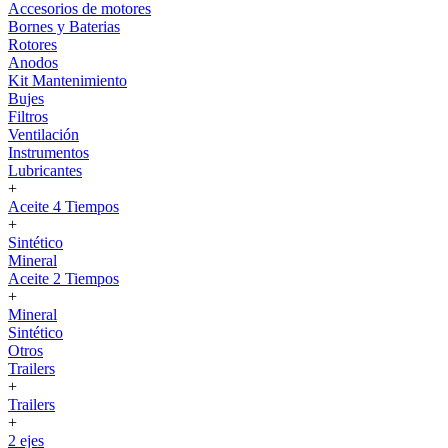
Accesorios de motores
Bornes y Baterias
Rotores
Anodos
Kit Mantenimiento
Bujes
Filtros
Ventilación
Instrumentos
Lubricantes
+
Aceite 4 Tiempos
+
Sintético
Mineral
Aceite 2 Tiempos
+
Mineral
Sintético
Otros
Trailers
+
Trailers
+
2 ejes