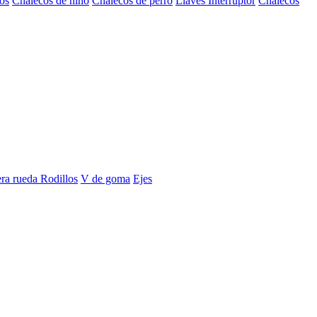
os
Chalecos de niño
Chalecos de perro
Llaves Interruptor
Chalecos
era rueda
Rodillos
V de goma
Ejes