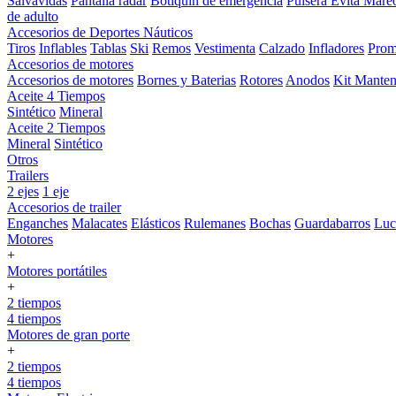
Salvavidas
Pantalla radar
Botiquin de emergencia
Pulsera Evita Mare
de adulto
Accesorios de Deportes Náuticos
Tiros
Inflables
Tablas
Ski
Remos
Vestimenta
Calzado
Infladores
Prom
Accesorios de motores
Accesorios de motores
Bornes y Baterias
Rotores
Anodos
Kit Manten
Aceite 4 Tiempos
Sintético
Mineral
Aceite 2 Tiempos
Mineral
Sintético
Otros
Trailers
2 ejes
1 eje
Accesorios de trailer
Enganches
Malacates
Elásticos
Rulemanes
Bochas
Guardabarros
Lu
Motores
+
Motores portátiles
+
2 tiempos
4 tiempos
Motores de gran porte
+
2 tiempos
4 tiempos