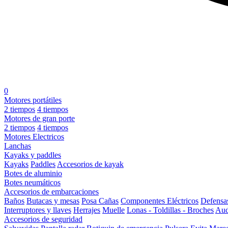
0
Motores portátiles
2 tiempos
4 tiempos
Motores de gran porte
2 tiempos
4 tiempos
Motores Electricos
Lanchas
Kayaks y paddles
Kayaks
Paddles
Accesorios de kayak
Botes de aluminio
Botes neumáticos
Accesorios de embarcaciones
Baños
Butacas y mesas
Posa Cañas
Componentes Eléctricos
Defensa
Interruptores y llaves
Herrajes
Muelle
Lonas - Toldillas - Broches
Aud
Accesorios de seguridad