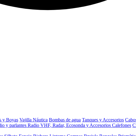
s y Boyas
Vajilla Náutica
Bombas de agua
Tanques y Accesorios
Cabos
io y parlantes
Radio VHF, Radar, Ecosonda y Accesorios
Calefones
C