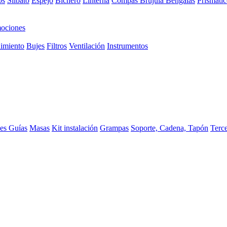
os
Silbato
Espejo
Bichero
Linterna
Compas Brujula
Bengalas
Prismátic
ociones
imiento
Bujes
Filtros
Ventilación
Instrumentos
ces
Guías
Masas
Kit instalación
Grampas
Soporte, Cadena, Tapón
Terc