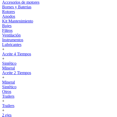
Accesorios de motores
Bornes y Baterias
Rotores
Anodos
Kit Mantenimiento
Bujes
Filtros
Ventilación
Instrumentos
Lubricantes
+
Aceite 4 Tiempos
+
Sintético
Mineral
Aceite 2 Tiempos
+
Mineral
Sintético
Otros
Trailers
+
Trailers
+
2 ejes