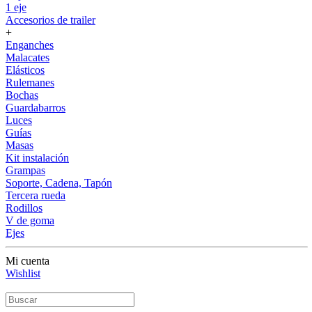
1 eje
Accesorios de trailer
+
Enganches
Malacates
Elásticos
Rulemanes
Bochas
Guardabarros
Luces
Guías
Masas
Kit instalación
Grampas
Soporte, Cadena, Tapón
Tercera rueda
Rodillos
V de goma
Ejes
Mi cuenta
Wishlist