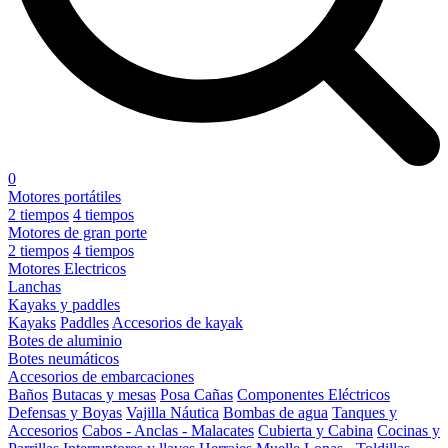
0
Motores portátiles
2 tiempos
4 tiempos
Motores de gran porte
2 tiempos
4 tiempos
Motores Electricos
Lanchas
Kayaks y paddles
Kayaks
Paddles
Accesorios de kayak
Botes de aluminio
Botes neumáticos
Accesorios de embarcaciones
Baños
Butacas y mesas
Posa Cañas
Componentes Eléctricos
Defensas y Boyas
Vajilla Náutica
Bombas de agua
Tanques y
Accesorios
Cabos - Anclas - Malacates
Cubierta y Cabina
Cocinas y