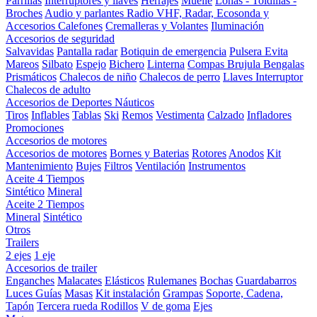
Parrillas
Interruptores y llaves
Herrajes
Muelle
Lonas - Toldillas -
Broches
Audio y parlantes
Radio VHF, Radar, Ecosonda y
Accesorios
Calefones
Cremalleras y Volantes
Iluminación
Accesorios de seguridad
Salvavidas
Pantalla radar
Botiquin de emergencia
Pulsera Evita
Mareos
Silbato
Espejo
Bichero
Linterna
Compas Brujula
Bengalas
Prismáticos
Chalecos de niño
Chalecos de perro
Llaves Interruptor
Chalecos de adulto
Accesorios de Deportes Náuticos
Tiros
Inflables
Tablas
Ski
Remos
Vestimenta
Calzado
Infladores
Promociones
Accesorios de motores
Accesorios de motores
Bornes y Baterias
Rotores
Anodos
Kit
Mantenimiento
Bujes
Filtros
Ventilación
Instrumentos
Aceite 4 Tiempos
Sintético
Mineral
Aceite 2 Tiempos
Mineral
Sintético
Otros
Trailers
2 ejes
1 eje
Accesorios de trailer
Enganches
Malacates
Elásticos
Rulemanes
Bochas
Guardabarros
Luces
Guías
Masas
Kit instalación
Grampas
Soporte, Cadena,
Tapón
Tercera rueda
Rodillos
V de goma
Ejes