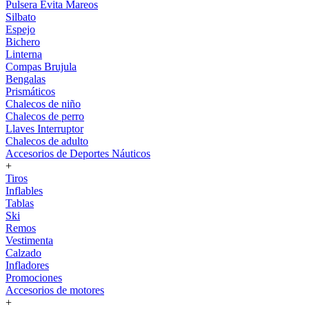
Pulsera Evita Mareos
Silbato
Espejo
Bichero
Linterna
Compas Brujula
Bengalas
Prismáticos
Chalecos de niño
Chalecos de perro
Llaves Interruptor
Chalecos de adulto
Accesorios de Deportes Náuticos
+
Tiros
Inflables
Tablas
Ski
Remos
Vestimenta
Calzado
Infladores
Promociones
Accesorios de motores
+