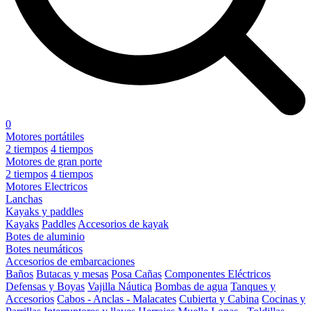
0
Motores portátiles
2 tiempos
4 tiempos
Motores de gran porte
2 tiempos
4 tiempos
Motores Electricos
Lanchas
Kayaks y paddles
Kayaks
Paddles
Accesorios de kayak
Botes de aluminio
Botes neumáticos
Accesorios de embarcaciones
Baños
Butacas y mesas
Posa Cañas
Componentes Eléctricos
Defensas y Boyas
Vajilla Náutica
Bombas de agua
Tanques y
Accesorios
Cabos - Anclas - Malacates
Cubierta y Cabina
Cocinas y