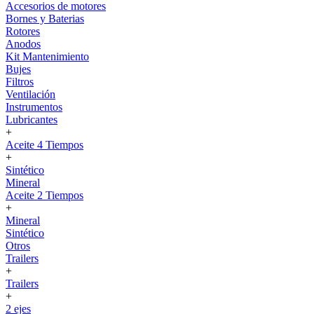
Accesorios de motores
Bornes y Baterias
Rotores
Anodos
Kit Mantenimiento
Bujes
Filtros
Ventilación
Instrumentos
Lubricantes
+
Aceite 4 Tiempos
+
Sintético
Mineral
Aceite 2 Tiempos
+
Mineral
Sintético
Otros
Trailers
+
Trailers
+
2 ejes