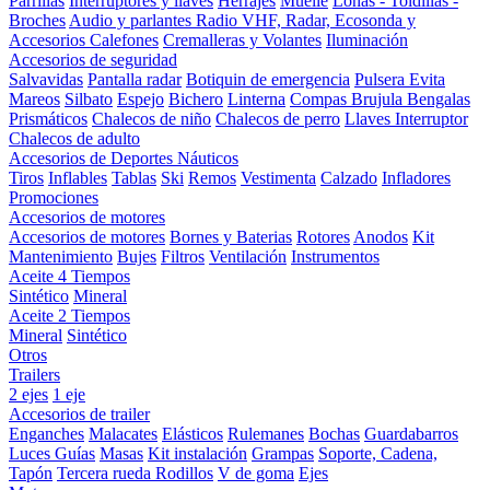
Parrillas
Interruptores y llaves
Herrajes
Muelle
Lonas - Toldillas -
Broches
Audio y parlantes
Radio VHF, Radar, Ecosonda y
Accesorios
Calefones
Cremalleras y Volantes
Iluminación
Accesorios de seguridad
Salvavidas
Pantalla radar
Botiquin de emergencia
Pulsera Evita
Mareos
Silbato
Espejo
Bichero
Linterna
Compas Brujula
Bengalas
Prismáticos
Chalecos de niño
Chalecos de perro
Llaves Interruptor
Chalecos de adulto
Accesorios de Deportes Náuticos
Tiros
Inflables
Tablas
Ski
Remos
Vestimenta
Calzado
Infladores
Promociones
Accesorios de motores
Accesorios de motores
Bornes y Baterias
Rotores
Anodos
Kit
Mantenimiento
Bujes
Filtros
Ventilación
Instrumentos
Aceite 4 Tiempos
Sintético
Mineral
Aceite 2 Tiempos
Mineral
Sintético
Otros
Trailers
2 ejes
1 eje
Accesorios de trailer
Enganches
Malacates
Elásticos
Rulemanes
Bochas
Guardabarros
Luces
Guías
Masas
Kit instalación
Grampas
Soporte, Cadena,
Tapón
Tercera rueda
Rodillos
V de goma
Ejes