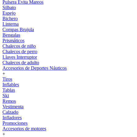
Pulsera Evita Mareos
Silbato
Espejo
Bichero
Linterna
Compas Brujula
Bengalas
Prismáticos
Chalecos de niño
Chalecos de perro
Llaves Interruptor
Chalecos de adulto
Accesorios de Deportes Náuticos
+
Tiros
Inflables
Tablas
Ski
Remos
Vestimenta
Calzado
Infladores
Promociones
Accesorios de motores
+