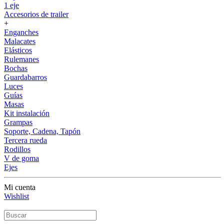
1 eje
Accesorios de trailer
+
Enganches
Malacates
Elásticos
Rulemanes
Bochas
Guardabarros
Luces
Guías
Masas
Kit instalación
Grampas
Soporte, Cadena, Tapón
Tercera rueda
Rodillos
V de goma
Ejes
Mi cuenta
Wishlist