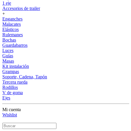
1 eje
Accesorios de trailer
+
Enganches
Malacates
Elásticos
Rulemanes
Bochas
Guardabarros
Luces
Guías
Masas
Kit instalación
Grampas
Soporte, Cadena, Tapón
Tercera rueda
Rodillos
V de goma
Ejes
Mi cuenta
Wishlist