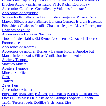
Parrillas
Interruptores y llaves
Herrajes
Muelle
Lonas - Toldillas -
Broches
Audio y parlantes
Radio VHF, Radar, Ecosonda y
Accesorios
Calefones
Cremalleras y Volantes
Iluminación
Accesorios de seguridad
Salvavidas
Pantalla radar
Botiquin de emergencia
Pulsera Evita
Mareos
Silbato
Espejo
Bichero
Linterna
Compas Brujula
Bengalas
Prismáticos
Chalecos de niño
Chalecos de perro
Llaves Interruptor
Chalecos de adulto
Accesorios de Deportes Náuticos
Tiros
Inflables
Tablas
Ski
Remos
Vestimenta
Calzado
Infladores
Promociones
Accesorios de motores
Accesorios de motores
Bornes y Baterias
Rotores
Anodos
Kit
Mantenimiento
Bujes
Filtros
Ventilación
Instrumentos
Aceite 4 Tiempos
Sintético
Mineral
Aceite 2 Tiempos
Mineral
Sintético
Otros
Trailers
2 ejes
1 eje
Accesorios de trailer
Enganches
Malacates
Elásticos
Rulemanes
Bochas
Guardabarros
Luces
Guías
Masas
Kit instalación
Grampas
Soporte, Cadena,
Tapón
Tercera rueda
Rodillos
V de goma
Ejes