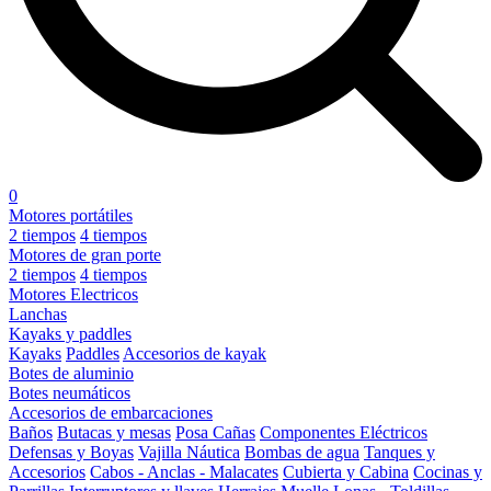
0
Motores portátiles
2 tiempos
4 tiempos
Motores de gran porte
2 tiempos
4 tiempos
Motores Electricos
Lanchas
Kayaks y paddles
Kayaks
Paddles
Accesorios de kayak
Botes de aluminio
Botes neumáticos
Accesorios de embarcaciones
Baños
Butacas y mesas
Posa Cañas
Componentes Eléctricos
Defensas y Boyas
Vajilla Náutica
Bombas de agua
Tanques y
Accesorios
Cabos - Anclas - Malacates
Cubierta y Cabina
Cocinas y