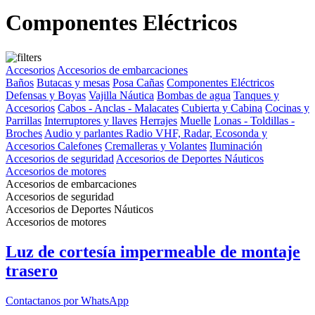
Componentes Eléctricos
Accesorios
Accesorios de embarcaciones
Baños
Butacas y mesas
Posa Cañas
Componentes Eléctricos
Defensas y Boyas
Vajilla Náutica
Bombas de agua
Tanques y
Accesorios
Cabos - Anclas - Malacates
Cubierta y Cabina
Cocinas y
Parrillas
Interruptores y llaves
Herrajes
Muelle
Lonas - Toldillas -
Broches
Audio y parlantes
Radio VHF, Radar, Ecosonda y
Accesorios
Calefones
Cremalleras y Volantes
Iluminación
Accesorios de seguridad
Accesorios de Deportes Náuticos
Accesorios de motores
Accesorios de embarcaciones
Accesorios de seguridad
Accesorios de Deportes Náuticos
Accesorios de motores
Luz de cortesía impermeable de montaje
trasero
Contactanos por WhatsApp