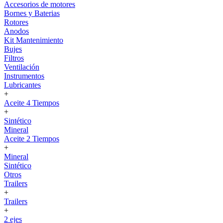
Accesorios de motores
Bornes y Baterias
Rotores
Anodos
Kit Mantenimiento
Bujes
Filtros
Ventilación
Instrumentos
Lubricantes
+
Aceite 4 Tiempos
+
Sintético
Mineral
Aceite 2 Tiempos
+
Mineral
Sintético
Otros
Trailers
+
Trailers
+
2 ejes