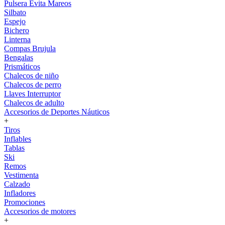
Pulsera Evita Mareos
Silbato
Espejo
Bichero
Linterna
Compas Brujula
Bengalas
Prismáticos
Chalecos de niño
Chalecos de perro
Llaves Interruptor
Chalecos de adulto
Accesorios de Deportes Náuticos
+
Tiros
Inflables
Tablas
Ski
Remos
Vestimenta
Calzado
Infladores
Promociones
Accesorios de motores
+