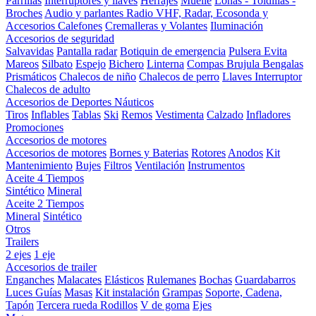
Parrillas
Interruptores y llaves
Herrajes
Muelle
Lonas - Toldillas -
Broches
Audio y parlantes
Radio VHF, Radar, Ecosonda y
Accesorios
Calefones
Cremalleras y Volantes
Iluminación
Accesorios de seguridad
Salvavidas
Pantalla radar
Botiquin de emergencia
Pulsera Evita
Mareos
Silbato
Espejo
Bichero
Linterna
Compas Brujula
Bengalas
Prismáticos
Chalecos de niño
Chalecos de perro
Llaves Interruptor
Chalecos de adulto
Accesorios de Deportes Náuticos
Tiros
Inflables
Tablas
Ski
Remos
Vestimenta
Calzado
Infladores
Promociones
Accesorios de motores
Accesorios de motores
Bornes y Baterias
Rotores
Anodos
Kit
Mantenimiento
Bujes
Filtros
Ventilación
Instrumentos
Aceite 4 Tiempos
Sintético
Mineral
Aceite 2 Tiempos
Mineral
Sintético
Otros
Trailers
2 ejes
1 eje
Accesorios de trailer
Enganches
Malacates
Elásticos
Rulemanes
Bochas
Guardabarros
Luces
Guías
Masas
Kit instalación
Grampas
Soporte, Cadena,
Tapón
Tercera rueda
Rodillos
V de goma
Ejes