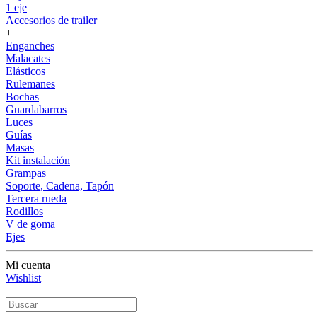
1 eje
Accesorios de trailer
+
Enganches
Malacates
Elásticos
Rulemanes
Bochas
Guardabarros
Luces
Guías
Masas
Kit instalación
Grampas
Soporte, Cadena, Tapón
Tercera rueda
Rodillos
V de goma
Ejes
Mi cuenta
Wishlist