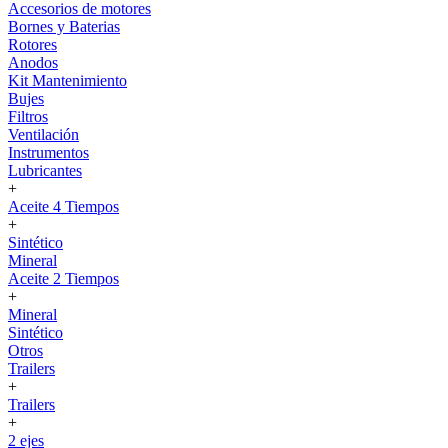
Accesorios de motores
Bornes y Baterias
Rotores
Anodos
Kit Mantenimiento
Bujes
Filtros
Ventilación
Instrumentos
Lubricantes
+
Aceite 4 Tiempos
+
Sintético
Mineral
Aceite 2 Tiempos
+
Mineral
Sintético
Otros
Trailers
+
Trailers
+
2 ejes