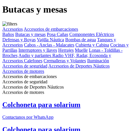
Butacas y mesas
Accesorios
Accesorios de embarcaciones
Baños
Butacas y mesas
Posa Cañas
Componentes Eléctricos
Defensas y Boyas
Vajilla Náutica
Bombas de agua
Tanques y
Accesorios
Cabos - Anclas - Malacates
Cubierta y Cabina
Cocinas y
Parrillas
Interruptores y llaves
Herrajes
Muelle
Lonas - Toldillas -
Broches
Audio y parlantes
Radio VHF, Radar, Ecosonda y
Accesorios
Calefones
Cremalleras y Volantes
Iluminación
Accesorios de seguridad
Accesorios de Deportes Náuticos
Accesorios de motores
Accesorios de embarcaciones
Accesorios de seguridad
Accesorios de Deportes Náuticos
Accesorios de motores
Colchoneta para solarium
Contactanos por WhatsApp
Colchoneta para solarium