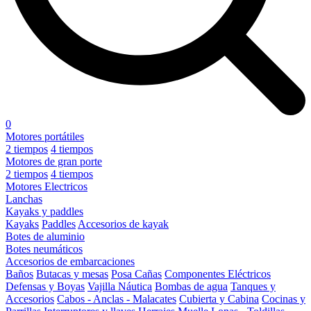
0
Motores portátiles
2 tiempos
4 tiempos
Motores de gran porte
2 tiempos
4 tiempos
Motores Electricos
Lanchas
Kayaks y paddles
Kayaks
Paddles
Accesorios de kayak
Botes de aluminio
Botes neumáticos
Accesorios de embarcaciones
Baños
Butacas y mesas
Posa Cañas
Componentes Eléctricos
Defensas y Boyas
Vajilla Náutica
Bombas de agua
Tanques y
Accesorios
Cabos - Anclas - Malacates
Cubierta y Cabina
Cocinas y