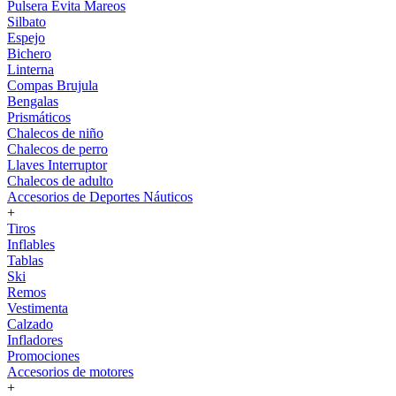
Pulsera Evita Mareos
Silbato
Espejo
Bichero
Linterna
Compas Brujula
Bengalas
Prismáticos
Chalecos de niño
Chalecos de perro
Llaves Interruptor
Chalecos de adulto
Accesorios de Deportes Náuticos
+
Tiros
Inflables
Tablas
Ski
Remos
Vestimenta
Calzado
Infladores
Promociones
Accesorios de motores
+