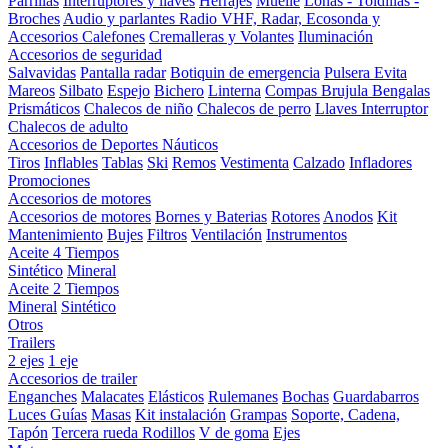
Parrillas
Interruptores y llaves
Herrajes
Muelle
Lonas - Toldillas -
Broches
Audio y parlantes
Radio VHF, Radar, Ecosonda y
Accesorios
Calefones
Cremalleras y Volantes
Iluminación
Accesorios de seguridad
Salvavidas
Pantalla radar
Botiquin de emergencia
Pulsera Evita
Mareos
Silbato
Espejo
Bichero
Linterna
Compas Brujula
Bengalas
Prismáticos
Chalecos de niño
Chalecos de perro
Llaves Interruptor
Chalecos de adulto
Accesorios de Deportes Náuticos
Tiros
Inflables
Tablas
Ski
Remos
Vestimenta
Calzado
Infladores
Promociones
Accesorios de motores
Accesorios de motores
Bornes y Baterias
Rotores
Anodos
Kit
Mantenimiento
Bujes
Filtros
Ventilación
Instrumentos
Aceite 4 Tiempos
Sintético
Mineral
Aceite 2 Tiempos
Mineral
Sintético
Otros
Trailers
2 ejes
1 eje
Accesorios de trailer
Enganches
Malacates
Elásticos
Rulemanes
Bochas
Guardabarros
Luces
Guías
Masas
Kit instalación
Grampas
Soporte, Cadena,
Tapón
Tercera rueda
Rodillos
V de goma
Ejes