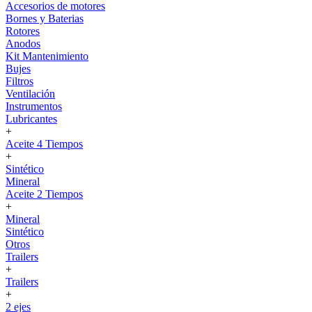
Accesorios de motores
Bornes y Baterias
Rotores
Anodos
Kit Mantenimiento
Bujes
Filtros
Ventilación
Instrumentos
Lubricantes
+
Aceite 4 Tiempos
+
Sintético
Mineral
Aceite 2 Tiempos
+
Mineral
Sintético
Otros
Trailers
+
Trailers
+
2 ejes