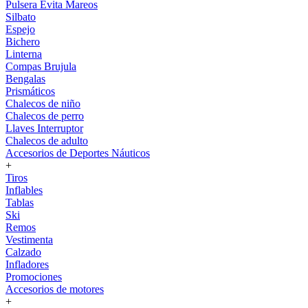
Pulsera Evita Mareos
Silbato
Espejo
Bichero
Linterna
Compas Brujula
Bengalas
Prismáticos
Chalecos de niño
Chalecos de perro
Llaves Interruptor
Chalecos de adulto
Accesorios de Deportes Náuticos
+
Tiros
Inflables
Tablas
Ski
Remos
Vestimenta
Calzado
Infladores
Promociones
Accesorios de motores
+