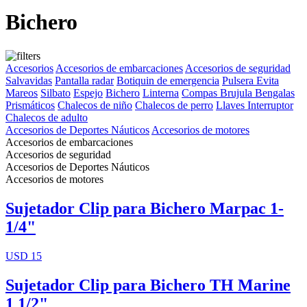
Bichero
Accesorios
Accesorios de embarcaciones
Accesorios de seguridad
Salvavidas
Pantalla radar
Botiquin de emergencia
Pulsera Evita
Mareos
Silbato
Espejo
Bichero
Linterna
Compas Brujula
Bengalas
Prismáticos
Chalecos de niño
Chalecos de perro
Llaves Interruptor
Chalecos de adulto
Accesorios de Deportes Náuticos
Accesorios de motores
Accesorios de embarcaciones
Accesorios de seguridad
Accesorios de Deportes Náuticos
Accesorios de motores
Sujetador Clip para Bichero Marpac 1-
1/4"
USD 15
Sujetador Clip para Bichero TH Marine
1 1/2"