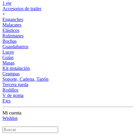
1 eje
Accesorios de trailer
+
Enganches
Malacates
Elásticos
Rulemanes
Bochas
Guardabarros
Luces
Guías
Masas
Kit instalación
Grampas
Soporte, Cadena, Tapón
Tercera rueda
Rodillos
V de goma
Ejes
Mi cuenta
Wishlist