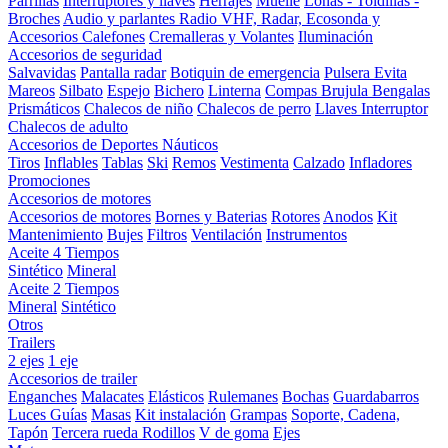
Parrillas
Interruptores y llaves
Herrajes
Muelle
Lonas - Toldillas -
Broches
Audio y parlantes
Radio VHF, Radar, Ecosonda y
Accesorios
Calefones
Cremalleras y Volantes
Iluminación
Accesorios de seguridad
Salvavidas
Pantalla radar
Botiquin de emergencia
Pulsera Evita
Mareos
Silbato
Espejo
Bichero
Linterna
Compas Brujula
Bengalas
Prismáticos
Chalecos de niño
Chalecos de perro
Llaves Interruptor
Chalecos de adulto
Accesorios de Deportes Náuticos
Tiros
Inflables
Tablas
Ski
Remos
Vestimenta
Calzado
Infladores
Promociones
Accesorios de motores
Accesorios de motores
Bornes y Baterias
Rotores
Anodos
Kit
Mantenimiento
Bujes
Filtros
Ventilación
Instrumentos
Aceite 4 Tiempos
Sintético
Mineral
Aceite 2 Tiempos
Mineral
Sintético
Otros
Trailers
2 ejes
1 eje
Accesorios de trailer
Enganches
Malacates
Elásticos
Rulemanes
Bochas
Guardabarros
Luces
Guías
Masas
Kit instalación
Grampas
Soporte, Cadena,
Tapón
Tercera rueda
Rodillos
V de goma
Ejes