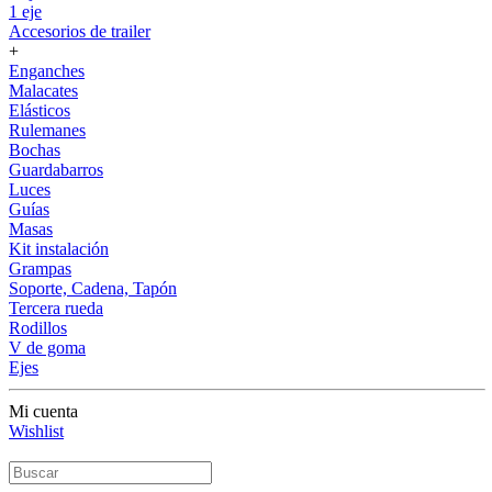
1 eje
Accesorios de trailer
+
Enganches
Malacates
Elásticos
Rulemanes
Bochas
Guardabarros
Luces
Guías
Masas
Kit instalación
Grampas
Soporte, Cadena, Tapón
Tercera rueda
Rodillos
V de goma
Ejes
Mi cuenta
Wishlist