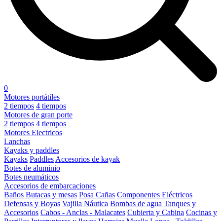
0
Motores portátiles
2 tiempos
4 tiempos
Motores de gran porte
2 tiempos
4 tiempos
Motores Electricos
Lanchas
Kayaks y paddles
Kayaks
Paddles
Accesorios de kayak
Botes de aluminio
Botes neumáticos
Accesorios de embarcaciones
Baños
Butacas y mesas
Posa Cañas
Componentes Eléctricos
Defensas y Boyas
Vajilla Náutica
Bombas de agua
Tanques y
Accesorios
Cabos - Anclas - Malacates
Cubierta y Cabina
Cocinas y