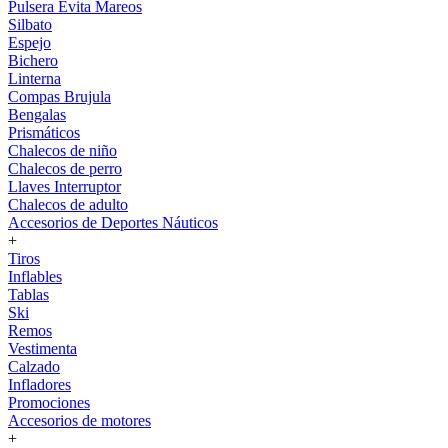
Pulsera Evita Mareos
Silbato
Espejo
Bichero
Linterna
Compas Brujula
Bengalas
Prismáticos
Chalecos de niño
Chalecos de perro
Llaves Interruptor
Chalecos de adulto
Accesorios de Deportes Náuticos
+
Tiros
Inflables
Tablas
Ski
Remos
Vestimenta
Calzado
Infladores
Promociones
Accesorios de motores
+