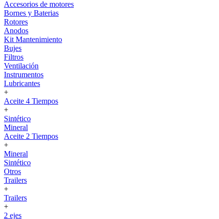
Accesorios de motores
Bornes y Baterias
Rotores
Anodos
Kit Mantenimiento
Bujes
Filtros
Ventilación
Instrumentos
Lubricantes
+
Aceite 4 Tiempos
+
Sintético
Mineral
Aceite 2 Tiempos
+
Mineral
Sintético
Otros
Trailers
+
Trailers
+
2 ejes