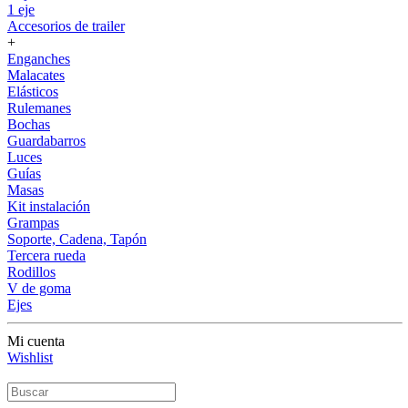
1 eje
Accesorios de trailer
+
Enganches
Malacates
Elásticos
Rulemanes
Bochas
Guardabarros
Luces
Guías
Masas
Kit instalación
Grampas
Soporte, Cadena, Tapón
Tercera rueda
Rodillos
V de goma
Ejes
Mi cuenta
Wishlist