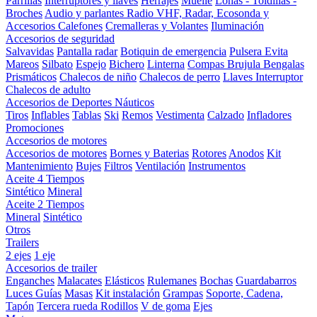
Parrillas
Interruptores y llaves
Herrajes
Muelle
Lonas - Toldillas -
Broches
Audio y parlantes
Radio VHF, Radar, Ecosonda y
Accesorios
Calefones
Cremalleras y Volantes
Iluminación
Accesorios de seguridad
Salvavidas
Pantalla radar
Botiquin de emergencia
Pulsera Evita
Mareos
Silbato
Espejo
Bichero
Linterna
Compas Brujula
Bengalas
Prismáticos
Chalecos de niño
Chalecos de perro
Llaves Interruptor
Chalecos de adulto
Accesorios de Deportes Náuticos
Tiros
Inflables
Tablas
Ski
Remos
Vestimenta
Calzado
Infladores
Promociones
Accesorios de motores
Accesorios de motores
Bornes y Baterias
Rotores
Anodos
Kit
Mantenimiento
Bujes
Filtros
Ventilación
Instrumentos
Aceite 4 Tiempos
Sintético
Mineral
Aceite 2 Tiempos
Mineral
Sintético
Otros
Trailers
2 ejes
1 eje
Accesorios de trailer
Enganches
Malacates
Elásticos
Rulemanes
Bochas
Guardabarros
Luces
Guías
Masas
Kit instalación
Grampas
Soporte, Cadena,
Tapón
Tercera rueda
Rodillos
V de goma
Ejes