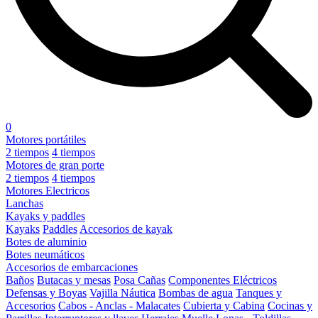
0
Motores portátiles
2 tiempos
4 tiempos
Motores de gran porte
2 tiempos
4 tiempos
Motores Electricos
Lanchas
Kayaks y paddles
Kayaks
Paddles
Accesorios de kayak
Botes de aluminio
Botes neumáticos
Accesorios de embarcaciones
Baños
Butacas y mesas
Posa Cañas
Componentes Eléctricos
Defensas y Boyas
Vajilla Náutica
Bombas de agua
Tanques y
Accesorios
Cabos - Anclas - Malacates
Cubierta y Cabina
Cocinas y