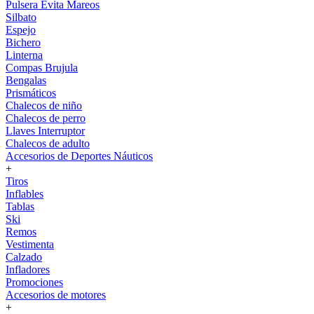
Pulsera Evita Mareos
Silbato
Espejo
Bichero
Linterna
Compas Brujula
Bengalas
Prismáticos
Chalecos de niño
Chalecos de perro
Llaves Interruptor
Chalecos de adulto
Accesorios de Deportes Náuticos
+
Tiros
Inflables
Tablas
Ski
Remos
Vestimenta
Calzado
Infladores
Promociones
Accesorios de motores
+