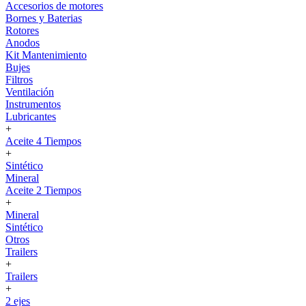
Accesorios de motores
Bornes y Baterias
Rotores
Anodos
Kit Mantenimiento
Bujes
Filtros
Ventilación
Instrumentos
Lubricantes
+
Aceite 4 Tiempos
+
Sintético
Mineral
Aceite 2 Tiempos
+
Mineral
Sintético
Otros
Trailers
+
Trailers
+
2 ejes