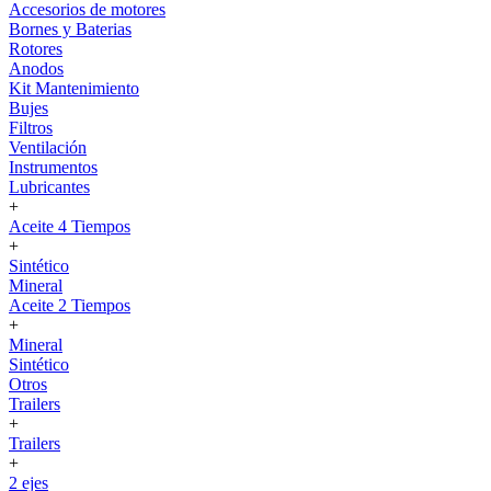
Accesorios de motores
Bornes y Baterias
Rotores
Anodos
Kit Mantenimiento
Bujes
Filtros
Ventilación
Instrumentos
Lubricantes
+
Aceite 4 Tiempos
+
Sintético
Mineral
Aceite 2 Tiempos
+
Mineral
Sintético
Otros
Trailers
+
Trailers
+
2 ejes