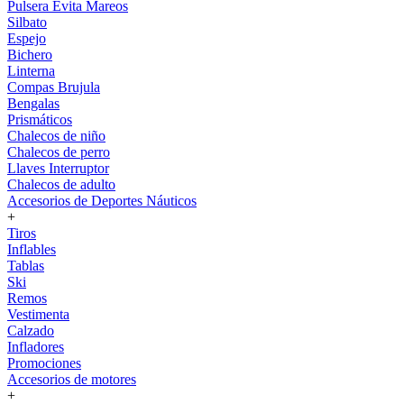
Pulsera Evita Mareos
Silbato
Espejo
Bichero
Linterna
Compas Brujula
Bengalas
Prismáticos
Chalecos de niño
Chalecos de perro
Llaves Interruptor
Chalecos de adulto
Accesorios de Deportes Náuticos
+
Tiros
Inflables
Tablas
Ski
Remos
Vestimenta
Calzado
Infladores
Promociones
Accesorios de motores
+