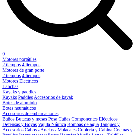
0
Motores portátiles
2 tiempos
4 tiempos
Motores de gran porte
2 tiempos
4 tiempos
Motores Electricos
Lanchas
Kayaks y paddles
Kayaks
Paddles
Accesorios de kayak
Botes de aluminio
Botes neumáticos
Accesorios de embarcaciones
Baños
Butacas y mesas
Posa Cañas
Componentes Eléctricos
Defensas y Boyas
Vajilla Náutica
Bombas de agua
Tanques y
Accesorios
Cabos - Anclas - Malacates
Cubierta y Cabina
Cocinas y