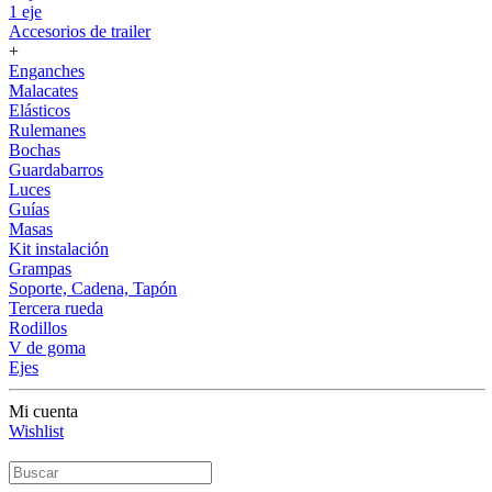
1 eje
Accesorios de trailer
+
Enganches
Malacates
Elásticos
Rulemanes
Bochas
Guardabarros
Luces
Guías
Masas
Kit instalación
Grampas
Soporte, Cadena, Tapón
Tercera rueda
Rodillos
V de goma
Ejes
Mi cuenta
Wishlist