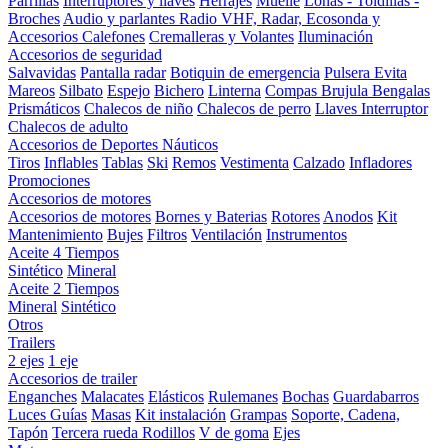
Parrillas
Interruptores y llaves
Herrajes
Muelle
Lonas - Toldillas -
Broches
Audio y parlantes
Radio VHF, Radar, Ecosonda y
Accesorios
Calefones
Cremalleras y Volantes
Iluminación
Accesorios de seguridad
Salvavidas
Pantalla radar
Botiquin de emergencia
Pulsera Evita
Mareos
Silbato
Espejo
Bichero
Linterna
Compas Brujula
Bengalas
Prismáticos
Chalecos de niño
Chalecos de perro
Llaves Interruptor
Chalecos de adulto
Accesorios de Deportes Náuticos
Tiros
Inflables
Tablas
Ski
Remos
Vestimenta
Calzado
Infladores
Promociones
Accesorios de motores
Accesorios de motores
Bornes y Baterias
Rotores
Anodos
Kit
Mantenimiento
Bujes
Filtros
Ventilación
Instrumentos
Aceite 4 Tiempos
Sintético
Mineral
Aceite 2 Tiempos
Mineral
Sintético
Otros
Trailers
2 ejes
1 eje
Accesorios de trailer
Enganches
Malacates
Elásticos
Rulemanes
Bochas
Guardabarros
Luces
Guías
Masas
Kit instalación
Grampas
Soporte, Cadena,
Tapón
Tercera rueda
Rodillos
V de goma
Ejes