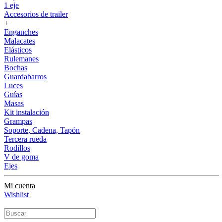
1 eje
Accesorios de trailer
+
Enganches
Malacates
Elásticos
Rulemanes
Bochas
Guardabarros
Luces
Guías
Masas
Kit instalación
Grampas
Soporte, Cadena, Tapón
Tercera rueda
Rodillos
V de goma
Ejes
Mi cuenta
Wishlist