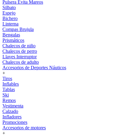
Pulsera Evita Mareos
Silbato
Espejo
Bichero
Linterna
Compas Brujula
Bengalas
Prismáticos
Chalecos de niño
Chalecos de perro
Llaves Interruptor
Chalecos de adulto
Accesorios de Deportes Náuticos
+
Tiros
Inflables
Tablas
Ski
Remos
Vestimenta
Calzado
Infladores
Promociones
Accesorios de motores
+