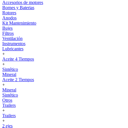
Accesorios de motores
Bornes y Baterias
Rotores
Anodos
Kit Mantenimiento
Bujes
Filtros
Ventilación
Instrumentos
Lubricantes
+
Aceite 4 Tiempos
+
Sintético
Mineral
Aceite 2 Tiempos
+
Mineral
Sintético
Otros
Trailers
+
Trailers
+
2 ejes