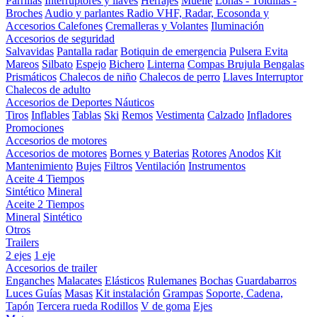
Parrillas
Interruptores y llaves
Herrajes
Muelle
Lonas - Toldillas -
Broches
Audio y parlantes
Radio VHF, Radar, Ecosonda y
Accesorios
Calefones
Cremalleras y Volantes
Iluminación
Accesorios de seguridad
Salvavidas
Pantalla radar
Botiquin de emergencia
Pulsera Evita
Mareos
Silbato
Espejo
Bichero
Linterna
Compas Brujula
Bengalas
Prismáticos
Chalecos de niño
Chalecos de perro
Llaves Interruptor
Chalecos de adulto
Accesorios de Deportes Náuticos
Tiros
Inflables
Tablas
Ski
Remos
Vestimenta
Calzado
Infladores
Promociones
Accesorios de motores
Accesorios de motores
Bornes y Baterias
Rotores
Anodos
Kit
Mantenimiento
Bujes
Filtros
Ventilación
Instrumentos
Aceite 4 Tiempos
Sintético
Mineral
Aceite 2 Tiempos
Mineral
Sintético
Otros
Trailers
2 ejes
1 eje
Accesorios de trailer
Enganches
Malacates
Elásticos
Rulemanes
Bochas
Guardabarros
Luces
Guías
Masas
Kit instalación
Grampas
Soporte, Cadena,
Tapón
Tercera rueda
Rodillos
V de goma
Ejes