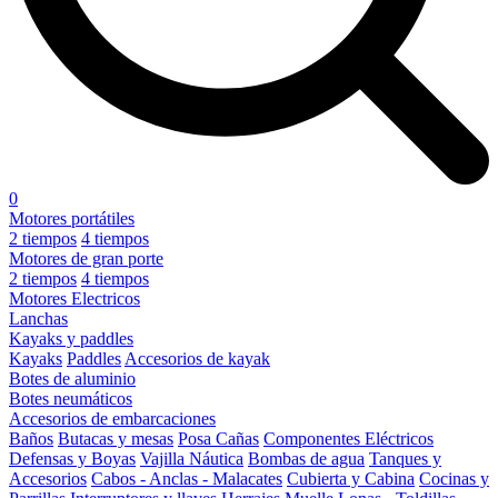
0
Motores portátiles
2 tiempos
4 tiempos
Motores de gran porte
2 tiempos
4 tiempos
Motores Electricos
Lanchas
Kayaks y paddles
Kayaks
Paddles
Accesorios de kayak
Botes de aluminio
Botes neumáticos
Accesorios de embarcaciones
Baños
Butacas y mesas
Posa Cañas
Componentes Eléctricos
Defensas y Boyas
Vajilla Náutica
Bombas de agua
Tanques y
Accesorios
Cabos - Anclas - Malacates
Cubierta y Cabina
Cocinas y