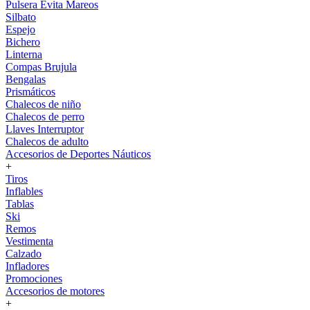
Pulsera Evita Mareos
Silbato
Espejo
Bichero
Linterna
Compas Brujula
Bengalas
Prismáticos
Chalecos de niño
Chalecos de perro
Llaves Interruptor
Chalecos de adulto
Accesorios de Deportes Náuticos
+
Tiros
Inflables
Tablas
Ski
Remos
Vestimenta
Calzado
Infladores
Promociones
Accesorios de motores
+