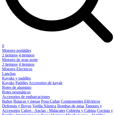
0
Motores portátiles
2 tiempos
4 tiempos
Motores de gran porte
2 tiempos
4 tiempos
Motores Electricos
Lanchas
Kayaks y paddles
Kayaks
Paddles
Accesorios de kayak
Botes de aluminio
Botes neumáticos
Accesorios de embarcaciones
Baños
Butacas y mesas
Posa Cañas
Componentes Eléctricos
Defensas y Boyas
Vajilla Náutica
Bombas de agua
Tanques y
Accesorios
Cabos - Anclas - Malacates
Cubierta y Cabina
Cocinas y