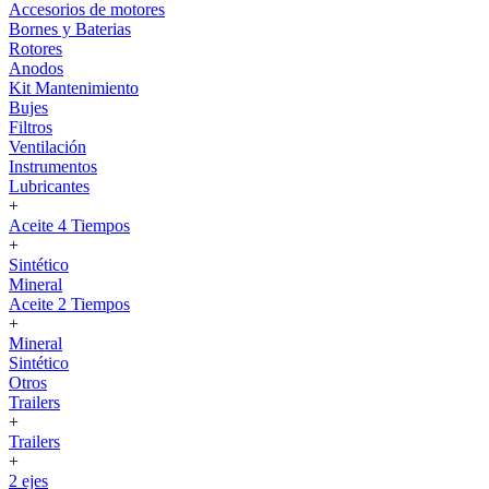
Accesorios de motores
Bornes y Baterias
Rotores
Anodos
Kit Mantenimiento
Bujes
Filtros
Ventilación
Instrumentos
Lubricantes
+
Aceite 4 Tiempos
+
Sintético
Mineral
Aceite 2 Tiempos
+
Mineral
Sintético
Otros
Trailers
+
Trailers
+
2 ejes