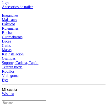
1 eje
Accesorios de trailer
+
Enganches
Malacates
Elásticos
Rulemanes
Bochas
Guardabarros
Luces
Guías
Masas
Kit instalación
Grampas
Soporte, Cadena, Tapón
Tercera rueda
Rodillos
V de goma
Ejes
Mi cuenta
Wishlist