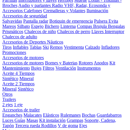
Parrillas
Interruptores y llaves
Herrajes
Muelle
Lonas - Toldillas -
Broches
Audio y parlantes
Radio VHF, Radar, Ecosonda y
Accesorios
Calefones
Cremalleras y Volantes
Iluminación
Accesorios de seguridad
Salvavidas
Pantalla radar
Botiquin de emergencia
Pulsera Evita
Mareos
Silbato
Espejo
Bichero
Linterna
Compas Brujula
Bengalas
Prismáticos
Chalecos de niño
Chalecos de perro
Llaves Interruptor
Chalecos de adulto
Accesorios de Deportes Náuticos
Tiros
Inflables
Tablas
Ski
Remos
Vestimenta
Calzado
Infladores
Promociones
Accesorios de motores
Accesorios de motores
Bornes y Baterias
Rotores
Anodos
Kit
Mantenimiento
Bujes
Filtros
Ventilación
Instrumentos
Aceite 4 Tiempos
Sintético
Mineral
Aceite 2 Tiempos
Mineral
Sintético
Otros
Trailers
2 ejes
1 eje
Accesorios de trailer
Enganches
Malacates
Elásticos
Rulemanes
Bochas
Guardabarros
Luces
Guías
Masas
Kit instalación
Grampas
Soporte, Cadena,
Tapón
Tercera rueda
Rodillos
V de goma
Ejes