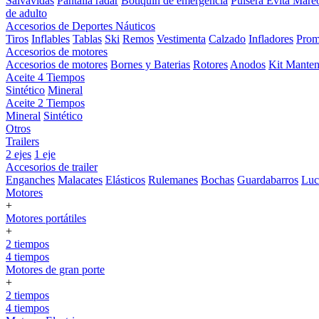
Salvavidas
Pantalla radar
Botiquin de emergencia
Pulsera Evita Mare
de adulto
Accesorios de Deportes Náuticos
Tiros
Inflables
Tablas
Ski
Remos
Vestimenta
Calzado
Infladores
Prom
Accesorios de motores
Accesorios de motores
Bornes y Baterias
Rotores
Anodos
Kit Manten
Aceite 4 Tiempos
Sintético
Mineral
Aceite 2 Tiempos
Mineral
Sintético
Otros
Trailers
2 ejes
1 eje
Accesorios de trailer
Enganches
Malacates
Elásticos
Rulemanes
Bochas
Guardabarros
Lu
Motores
+
Motores portátiles
+
2 tiempos
4 tiempos
Motores de gran porte
+
2 tiempos
4 tiempos