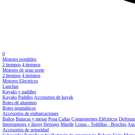
0
Motores portátiles
2 tiempos
4 tiempos
Motores de gran porte
2 tiempos
4 tiempos
Motores Electricos
Lanchas
Kayaks y paddles
Kayaks
Paddles
Accesorios de kayak
Botes de aluminio
Botes neumáticos
Accesorios de embarcaciones
Baños
Butacas y mesas
Posa Cañas
Componentes Eléctricos
Defensa
Interruptores y llaves
Herrajes
Muelle
Lonas - Toldillas - Broches
Aud
Accesorios de seguridad