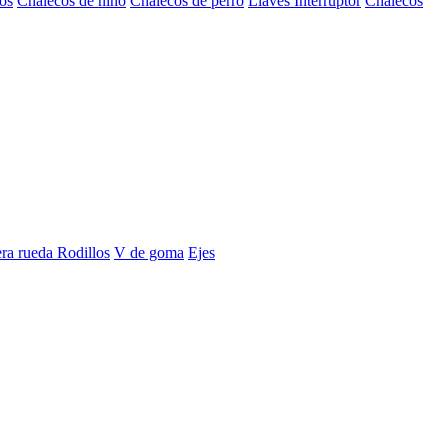
os
Chalecos de niño
Chalecos de perro
Llaves Interruptor
Chalecos
era rueda
Rodillos
V de goma
Ejes