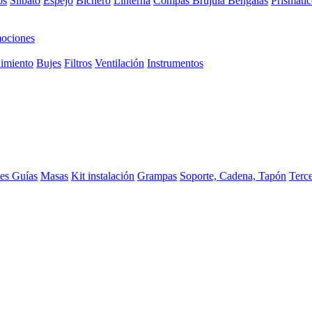
os
Silbato
Espejo
Bichero
Linterna
Compas Brujula
Bengalas
Prismátic
ociones
imiento
Bujes
Filtros
Ventilación
Instrumentos
ces
Guías
Masas
Kit instalación
Grampas
Soporte, Cadena, Tapón
Terc