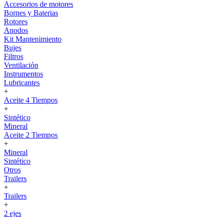
Accesorios de motores
Bornes y Baterias
Rotores
Anodos
Kit Mantenimiento
Bujes
Filtros
Ventilación
Instrumentos
Lubricantes
+
Aceite 4 Tiempos
+
Sintético
Mineral
Aceite 2 Tiempos
+
Mineral
Sintético
Otros
Trailers
+
Trailers
+
2 ejes