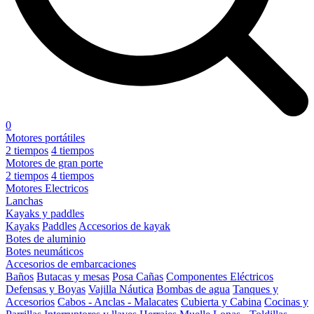
0
Motores portátiles
2 tiempos
4 tiempos
Motores de gran porte
2 tiempos
4 tiempos
Motores Electricos
Lanchas
Kayaks y paddles
Kayaks
Paddles
Accesorios de kayak
Botes de aluminio
Botes neumáticos
Accesorios de embarcaciones
Baños
Butacas y mesas
Posa Cañas
Componentes Eléctricos
Defensas y Boyas
Vajilla Náutica
Bombas de agua
Tanques y
Accesorios
Cabos - Anclas - Malacates
Cubierta y Cabina
Cocinas y