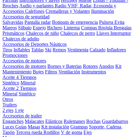
Parrillas
Interruptores y llaves
Herrajes
Muelle
Lonas - Toldillas -
Broches
Audio y parlantes
Radio VHF, Radar, Ecosonda y
Accesorios
Calefones
Cremalleras y Volantes
Iluminación
Accesorios de seguridad
Salvavidas
Pantalla radar
Botiquin de emergencia
Pulsera Evita
Mareos
Silbato
Espejo
Bichero
Linterna
Compas Brujula
Bengalas
Prismáticos
Chalecos de niño
Chalecos de perro
Llaves Interruptor
Chalecos de adulto
Accesorios de Deportes Náuticos
Tiros
Inflables
Tablas
Ski
Remos
Vestimenta
Calzado
Infladores
Promociones
Accesorios de motores
Accesorios de motores
Bornes y Baterias
Rotores
Anodos
Kit
Mantenimiento
Bujes
Filtros
Ventilación
Instrumentos
Aceite 4 Tiempos
Sintético
Mineral
Aceite 2 Tiempos
Mineral
Sintético
Otros
Trailers
2 ejes
1 eje
Accesorios de trailer
Enganches
Malacates
Elásticos
Rulemanes
Bochas
Guardabarros
Luces
Guías
Masas
Kit instalación
Grampas
Soporte, Cadena,
Tapón
Tercera rueda
Rodillos
V de goma
Ejes