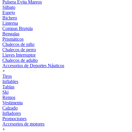
Pulsera Evita Mareos
Silbato
Espejo
Bichero
Linterna
Compas Brujula
Bengalas
Prismáticos
Chalecos de niño
Chalecos de perro
Llaves Interruptor
Chalecos de adulto
Accesorios de Deportes Náuticos
+
Tiros
Inflables
Tablas
Ski
Remos
Vestimenta
Calzado
Infladores
Promociones
Accesorios de motores
+