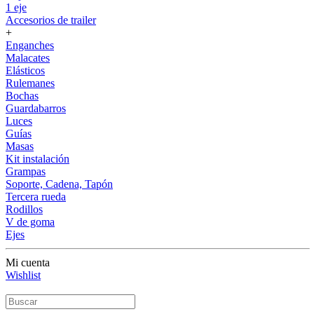
1 eje
Accesorios de trailer
+
Enganches
Malacates
Elásticos
Rulemanes
Bochas
Guardabarros
Luces
Guías
Masas
Kit instalación
Grampas
Soporte, Cadena, Tapón
Tercera rueda
Rodillos
V de goma
Ejes
Mi cuenta
Wishlist