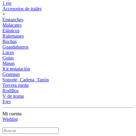
1 eje
Accesorios de trailer
+
Enganches
Malacates
Elásticos
Rulemanes
Bochas
Guardabarros
Luces
Guías
Masas
Kit instalación
Grampas
Soporte, Cadena, Tapón
Tercera rueda
Rodillos
V de goma
Ejes
Mi cuenta
Wishlist