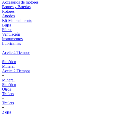
Accesorios de motores
Bornes y Baterias
Rotores
Anodos
Kit Mantenimiento
Bujes
Filtros
Ventilación
Instrumentos
Lubricantes
+
Aceite 4 Tiempos
+
Sintético
Mineral
Aceite 2 Tiempos
+
Mineral
Sintético
Otros
Trailers
+
Trailers
+
2 ejes