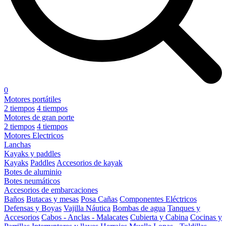
0
Motores portátiles
2 tiempos
4 tiempos
Motores de gran porte
2 tiempos
4 tiempos
Motores Electricos
Lanchas
Kayaks y paddles
Kayaks
Paddles
Accesorios de kayak
Botes de aluminio
Botes neumáticos
Accesorios de embarcaciones
Baños
Butacas y mesas
Posa Cañas
Componentes Eléctricos
Defensas y Boyas
Vajilla Náutica
Bombas de agua
Tanques y
Accesorios
Cabos - Anclas - Malacates
Cubierta y Cabina
Cocinas y