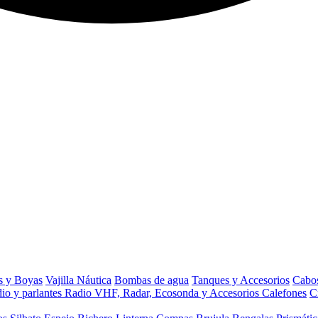
s y Boyas
Vajilla Náutica
Bombas de agua
Tanques y Accesorios
Cabos
io y parlantes
Radio VHF, Radar, Ecosonda y Accesorios
Calefones
C