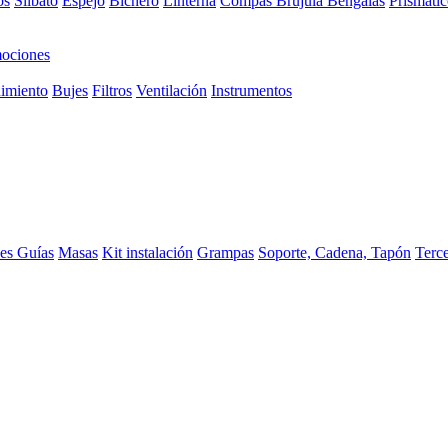
os
Silbato
Espejo
Bichero
Linterna
Compas Brujula
Bengalas
Prismátic
ociones
imiento
Bujes
Filtros
Ventilación
Instrumentos
ces
Guías
Masas
Kit instalación
Grampas
Soporte, Cadena, Tapón
Terc