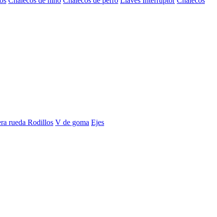
os
Chalecos de niño
Chalecos de perro
Llaves Interruptor
Chalecos
era rueda
Rodillos
V de goma
Ejes