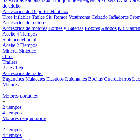
Salvavidas
Pantalla radar
Botiquin de emergencia
Pulsera Evita Mare
de adulto
Accesorios de Deportes Náuticos
Tiros
Inflables
Tablas
Ski
Remos
Vestimenta
Calzado
Infladores
Prom
Accesorios de motores
Accesorios de motores
Bornes y Baterias
Rotores
Anodos
Kit Manten
Aceite 4 Tiempos
Sintético
Mineral
Aceite 2 Tiempos
Mineral
Sintético
Otros
Trailers
2 ejes
1 eje
Accesorios de trailer
Enganches
Malacates
Elásticos
Rulemanes
Bochas
Guardabarros
Lu
Motores
+
Motores portátiles
+
2 tiempos
4 tiempos
Motores de gran porte
+
2 tiempos
4 tiempos