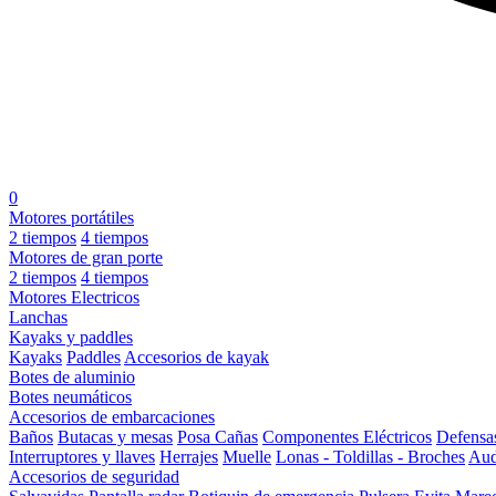
0
Motores portátiles
2 tiempos
4 tiempos
Motores de gran porte
2 tiempos
4 tiempos
Motores Electricos
Lanchas
Kayaks y paddles
Kayaks
Paddles
Accesorios de kayak
Botes de aluminio
Botes neumáticos
Accesorios de embarcaciones
Baños
Butacas y mesas
Posa Cañas
Componentes Eléctricos
Defensa
Interruptores y llaves
Herrajes
Muelle
Lonas - Toldillas - Broches
Aud
Accesorios de seguridad