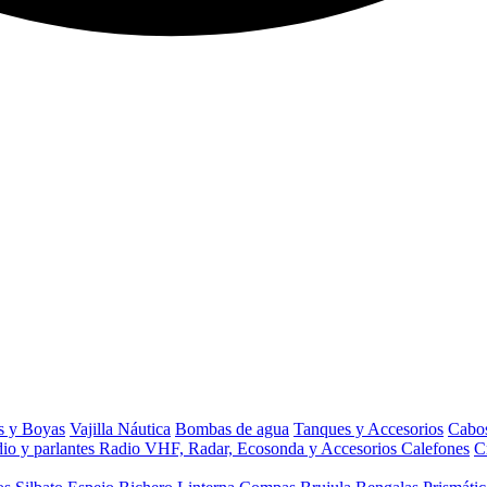
s y Boyas
Vajilla Náutica
Bombas de agua
Tanques y Accesorios
Cabos
io y parlantes
Radio VHF, Radar, Ecosonda y Accesorios
Calefones
C