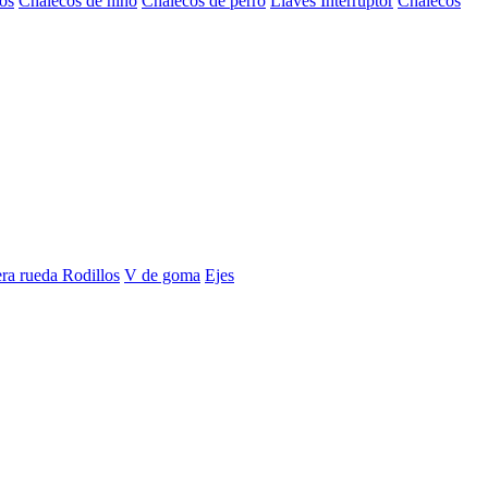
os
Chalecos de niño
Chalecos de perro
Llaves Interruptor
Chalecos
era rueda
Rodillos
V de goma
Ejes