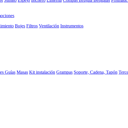
os
Silbato
Espejo
Bichero
Linterna
Compas Brujula
Bengalas
Prismátic
ociones
imiento
Bujes
Filtros
Ventilación
Instrumentos
ces
Guías
Masas
Kit instalación
Grampas
Soporte, Cadena, Tapón
Terc