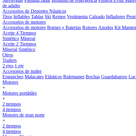
Salvavidas
Pantalla radar
Botiquin de emergencia
Pulsera Evita Mare
de adulto
Accesorios de Deportes Náuticos
Tiros
Inflables
Tablas
Ski
Remos
Vestimenta
Calzado
Infladores
Prom
Accesorios de motores
Accesorios de motores
Bornes y Baterias
Rotores
Anodos
Kit Manten
Aceite 4 Tiempos
Sintético
Mineral
Aceite 2 Tiempos
Mineral
Sintético
Otros
Trailers
2 ejes
1 eje
Accesorios de trailer
Enganches
Malacates
Elásticos
Rulemanes
Bochas
Guardabarros
Lu
Motores
+
Motores portátiles
+
2 tiempos
4 tiempos
Motores de gran porte
+
2 tiempos
4 tiempos