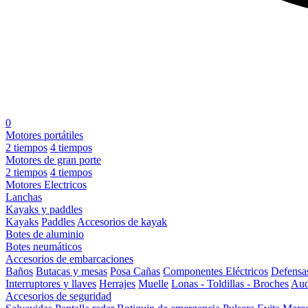
0
Motores portátiles
2 tiempos
4 tiempos
Motores de gran porte
2 tiempos
4 tiempos
Motores Electricos
Lanchas
Kayaks y paddles
Kayaks
Paddles
Accesorios de kayak
Botes de aluminio
Botes neumáticos
Accesorios de embarcaciones
Baños
Butacas y mesas
Posa Cañas
Componentes Eléctricos
Defensa
Interruptores y llaves
Herrajes
Muelle
Lonas - Toldillas - Broches
Aud
Accesorios de seguridad