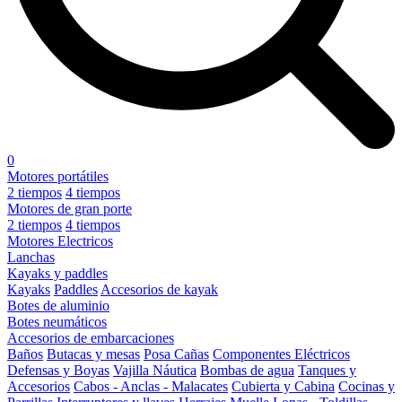
0
Motores portátiles
2 tiempos
4 tiempos
Motores de gran porte
2 tiempos
4 tiempos
Motores Electricos
Lanchas
Kayaks y paddles
Kayaks
Paddles
Accesorios de kayak
Botes de aluminio
Botes neumáticos
Accesorios de embarcaciones
Baños
Butacas y mesas
Posa Cañas
Componentes Eléctricos
Defensas y Boyas
Vajilla Náutica
Bombas de agua
Tanques y
Accesorios
Cabos - Anclas - Malacates
Cubierta y Cabina
Cocinas y