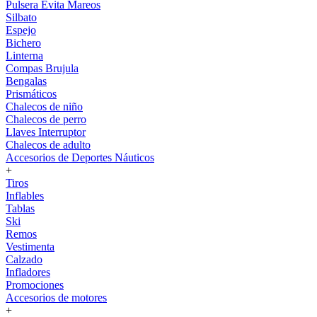
Pulsera Evita Mareos
Silbato
Espejo
Bichero
Linterna
Compas Brujula
Bengalas
Prismáticos
Chalecos de niño
Chalecos de perro
Llaves Interruptor
Chalecos de adulto
Accesorios de Deportes Náuticos
+
Tiros
Inflables
Tablas
Ski
Remos
Vestimenta
Calzado
Infladores
Promociones
Accesorios de motores
+