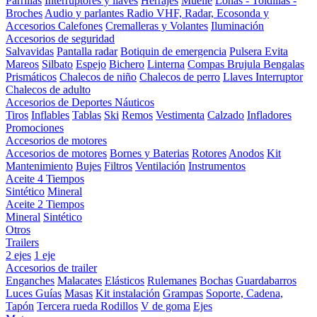
Parrillas
Interruptores y llaves
Herrajes
Muelle
Lonas - Toldillas -
Broches
Audio y parlantes
Radio VHF, Radar, Ecosonda y
Accesorios
Calefones
Cremalleras y Volantes
Iluminación
Accesorios de seguridad
Salvavidas
Pantalla radar
Botiquin de emergencia
Pulsera Evita
Mareos
Silbato
Espejo
Bichero
Linterna
Compas Brujula
Bengalas
Prismáticos
Chalecos de niño
Chalecos de perro
Llaves Interruptor
Chalecos de adulto
Accesorios de Deportes Náuticos
Tiros
Inflables
Tablas
Ski
Remos
Vestimenta
Calzado
Infladores
Promociones
Accesorios de motores
Accesorios de motores
Bornes y Baterias
Rotores
Anodos
Kit
Mantenimiento
Bujes
Filtros
Ventilación
Instrumentos
Aceite 4 Tiempos
Sintético
Mineral
Aceite 2 Tiempos
Mineral
Sintético
Otros
Trailers
2 ejes
1 eje
Accesorios de trailer
Enganches
Malacates
Elásticos
Rulemanes
Bochas
Guardabarros
Luces
Guías
Masas
Kit instalación
Grampas
Soporte, Cadena,
Tapón
Tercera rueda
Rodillos
V de goma
Ejes