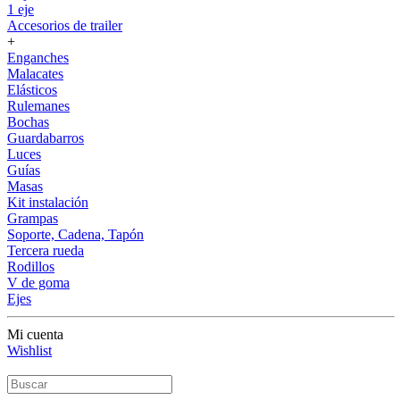
1 eje
Accesorios de trailer
+
Enganches
Malacates
Elásticos
Rulemanes
Bochas
Guardabarros
Luces
Guías
Masas
Kit instalación
Grampas
Soporte, Cadena, Tapón
Tercera rueda
Rodillos
V de goma
Ejes
Mi cuenta
Wishlist