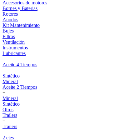
Accesorios de motores
Bornes y Baterias
Rotores
Anodos
Kit Mantenimiento
Bujes
Filtros
Ventilación
Instrumentos
Lubricantes
+
Aceite 4 Tiempos
+
Sintético
Mineral
Aceite 2 Tiempos
+
Mineral
Sintético
Otros
Trailers
+
Trailers
+
2 ejes