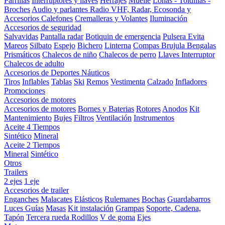
Parrillas
Interruptores y llaves
Herrajes
Muelle
Lonas - Toldillas -
Broches
Audio y parlantes
Radio VHF, Radar, Ecosonda y
Accesorios
Calefones
Cremalleras y Volantes
Iluminación
Accesorios de seguridad
Salvavidas
Pantalla radar
Botiquin de emergencia
Pulsera Evita
Mareos
Silbato
Espejo
Bichero
Linterna
Compas Brujula
Bengalas
Prismáticos
Chalecos de niño
Chalecos de perro
Llaves Interruptor
Chalecos de adulto
Accesorios de Deportes Náuticos
Tiros
Inflables
Tablas
Ski
Remos
Vestimenta
Calzado
Infladores
Promociones
Accesorios de motores
Accesorios de motores
Bornes y Baterias
Rotores
Anodos
Kit
Mantenimiento
Bujes
Filtros
Ventilación
Instrumentos
Aceite 4 Tiempos
Sintético
Mineral
Aceite 2 Tiempos
Mineral
Sintético
Otros
Trailers
2 ejes
1 eje
Accesorios de trailer
Enganches
Malacates
Elásticos
Rulemanes
Bochas
Guardabarros
Luces
Guías
Masas
Kit instalación
Grampas
Soporte, Cadena,
Tapón
Tercera rueda
Rodillos
V de goma
Ejes