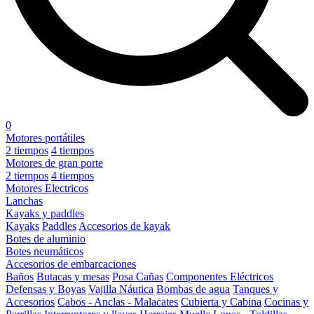
0
Motores portátiles
2 tiempos
4 tiempos
Motores de gran porte
2 tiempos
4 tiempos
Motores Electricos
Lanchas
Kayaks y paddles
Kayaks
Paddles
Accesorios de kayak
Botes de aluminio
Botes neumáticos
Accesorios de embarcaciones
Baños
Butacas y mesas
Posa Cañas
Componentes Eléctricos
Defensas y Boyas
Vajilla Náutica
Bombas de agua
Tanques y
Accesorios
Cabos - Anclas - Malacates
Cubierta y Cabina
Cocinas y