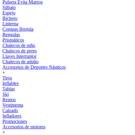
Pulsera Evita Mareos
Silbato
Espejo
Bichero
Linterna
Compas Brujula
Bengalas
Prismáticos
Chalecos de niño
Chalecos de perro
Llaves Interruptor
Chalecos de adulto
Accesorios de Deportes Náuticos
+
Tiros
Inflables
Tablas
Ski
Remos
Vestimenta
Calzado
Infladores
Promociones
Accesorios de motores
+