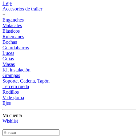
1 eje
Accesorios de trailer
+
Enganches
Malacates
Elásticos
Rulemanes
Bochas
Guardabarros
Luces
Guías
Masas
Kit instalación
Grampas
Soporte, Cadena, Tapón
Tercera rueda
Rodillos
V de goma
Ejes
Mi cuenta
Wishlist