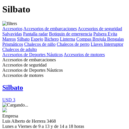
Silbato
Accesorios
Accesorios de embarcaciones
Accesorios de seguridad
Salvavidas
Pantalla radar
Botiquin de emergencia
Pulsera Evita
Mareos
Silbato
Espejo
Bichero
Linterna
Compas Brujula
Bengalas
Prismáticos
Chalecos de niño
Chalecos de perro
Llaves Interruptor
Chalecos de adulto
Accesorios de Deportes Náuticos
Accesorios de motores
Accesorios de embarcaciones
Accesorios de seguridad
Accesorios de Deportes Náuticos
Accesorios de motores
Silbato
USD 3
Empresa
Luis Alberto de Herrera 3468
Lunes a Viernes de 9 a 13 y de 14 a 18 horas