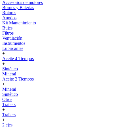
Accesorios de motores
Bornes y Baterias
Rotores
Anodos
Kit Mantenimiento
Bujes
Filtros
Ventilación
Instrumentos
Lubricantes
+
Aceite 4 Tiempos
+
Sintético
Mineral
Aceite 2 Tiempos
+
Mineral
Sintético
Otros
Trailers
+
Trailers
+
2 ejes