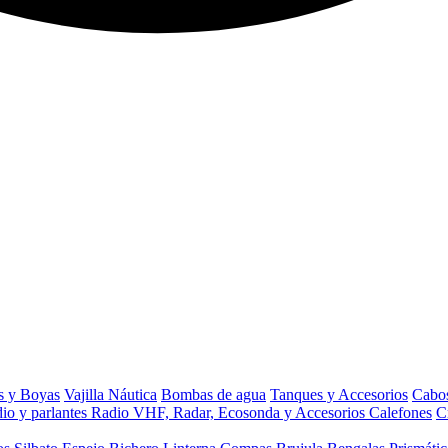
s y Boyas
Vajilla Náutica
Bombas de agua
Tanques y Accesorios
Cabos
io y parlantes
Radio VHF, Radar, Ecosonda y Accesorios
Calefones
C