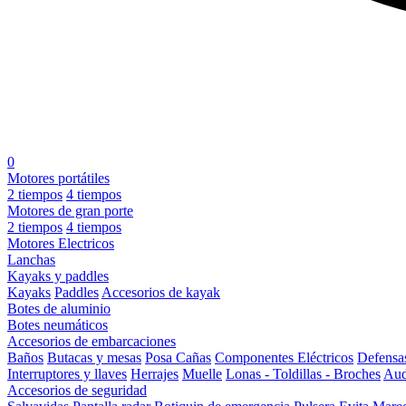
0
Motores portátiles
2 tiempos
4 tiempos
Motores de gran porte
2 tiempos
4 tiempos
Motores Electricos
Lanchas
Kayaks y paddles
Kayaks
Paddles
Accesorios de kayak
Botes de aluminio
Botes neumáticos
Accesorios de embarcaciones
Baños
Butacas y mesas
Posa Cañas
Componentes Eléctricos
Defensa
Interruptores y llaves
Herrajes
Muelle
Lonas - Toldillas - Broches
Aud
Accesorios de seguridad