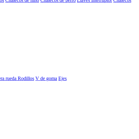
os
Chalecos de niño
Chalecos de perro
Llaves Interruptor
Chalecos
era rueda
Rodillos
V de goma
Ejes