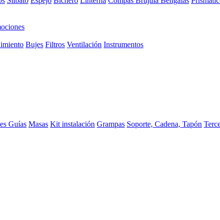
os
Silbato
Espejo
Bichero
Linterna
Compas Brujula
Bengalas
Prismátic
ociones
imiento
Bujes
Filtros
Ventilación
Instrumentos
ces
Guías
Masas
Kit instalación
Grampas
Soporte, Cadena, Tapón
Terc