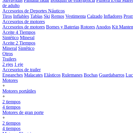
Salvavidas
Pantalla radar
Botiquin de emergencia
Pulsera Evita Mare
de adulto
Accesorios de Deportes Náuticos
Tiros
Inflables
Tablas
Ski
Remos
Vestimenta
Calzado
Infladores
Prom
Accesorios de motores
Accesorios de motores
Bornes y Baterias
Rotores
Anodos
Kit Manten
Aceite 4 Tiempos
Sintético
Mineral
Aceite 2 Tiempos
Mineral
Sintético
Otros
Trailers
2 ejes
1 eje
Accesorios de trailer
Enganches
Malacates
Elásticos
Rulemanes
Bochas
Guardabarros
Lu
Motores
+
Motores portátiles
+
2 tiempos
4 tiempos
Motores de gran porte
+
2 tiempos
4 tiempos