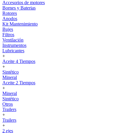
Accesorios de motores
Bornes y Baterias
Rotores
Anodos
Kit Mantenimiento
Bujes
Filtros
Ventilación
Instrumentos
Lubricantes
+
Aceite 4 Tiempos
+
Sintético
Mineral
Aceite 2 Tiempos
+
Mineral
Sintético
Otros
Trailers
+
Trailers
+
2 ejes