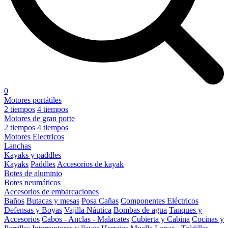
0
Motores portátiles
2 tiempos
4 tiempos
Motores de gran porte
2 tiempos
4 tiempos
Motores Electricos
Lanchas
Kayaks y paddles
Kayaks
Paddles
Accesorios de kayak
Botes de aluminio
Botes neumáticos
Accesorios de embarcaciones
Baños
Butacas y mesas
Posa Cañas
Componentes Eléctricos
Defensas y Boyas
Vajilla Náutica
Bombas de agua
Tanques y
Accesorios
Cabos - Anclas - Malacates
Cubierta y Cabina
Cocinas y