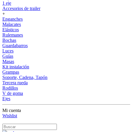
1 eje
Accesorios de trailer
+
Enganches
Malacates
Elásticos
Rulemanes
Bochas
Guardabarros
Luces
Guías
Masas
Kit instalación
Grampas
Soporte, Cadena, Tapón
Tercera rueda
Rodillos
V de goma
Ejes
Mi cuenta
Wishlist