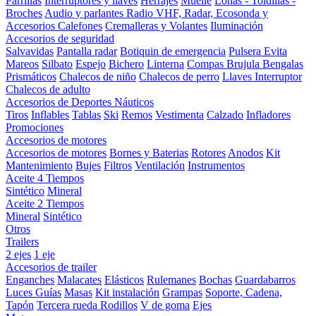
Parrillas
Interruptores y llaves
Herrajes
Muelle
Lonas - Toldillas -
Broches
Audio y parlantes
Radio VHF, Radar, Ecosonda y
Accesorios
Calefones
Cremalleras y Volantes
Iluminación
Accesorios de seguridad
Salvavidas
Pantalla radar
Botiquin de emergencia
Pulsera Evita
Mareos
Silbato
Espejo
Bichero
Linterna
Compas Brujula
Bengalas
Prismáticos
Chalecos de niño
Chalecos de perro
Llaves Interruptor
Chalecos de adulto
Accesorios de Deportes Náuticos
Tiros
Inflables
Tablas
Ski
Remos
Vestimenta
Calzado
Infladores
Promociones
Accesorios de motores
Accesorios de motores
Bornes y Baterias
Rotores
Anodos
Kit
Mantenimiento
Bujes
Filtros
Ventilación
Instrumentos
Aceite 4 Tiempos
Sintético
Mineral
Aceite 2 Tiempos
Mineral
Sintético
Otros
Trailers
2 ejes
1 eje
Accesorios de trailer
Enganches
Malacates
Elásticos
Rulemanes
Bochas
Guardabarros
Luces
Guías
Masas
Kit instalación
Grampas
Soporte, Cadena,
Tapón
Tercera rueda
Rodillos
V de goma
Ejes