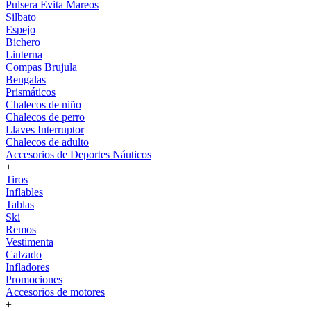
Pulsera Evita Mareos
Silbato
Espejo
Bichero
Linterna
Compas Brujula
Bengalas
Prismáticos
Chalecos de niño
Chalecos de perro
Llaves Interruptor
Chalecos de adulto
Accesorios de Deportes Náuticos
+
Tiros
Inflables
Tablas
Ski
Remos
Vestimenta
Calzado
Infladores
Promociones
Accesorios de motores
+