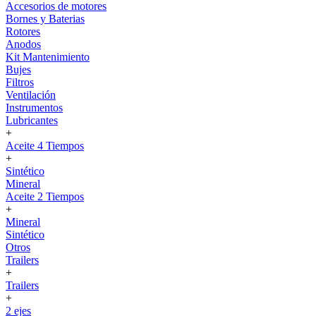
Accesorios de motores
Bornes y Baterias
Rotores
Anodos
Kit Mantenimiento
Bujes
Filtros
Ventilación
Instrumentos
Lubricantes
+
Aceite 4 Tiempos
+
Sintético
Mineral
Aceite 2 Tiempos
+
Mineral
Sintético
Otros
Trailers
+
Trailers
+
2 ejes