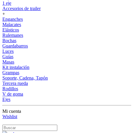
1 eje
Accesorios de trailer
+
Enganches
Malacates
Elásticos
Rulemanes
Bochas
Guardabarros
Luces
Guías
Masas
Kit instalación
Grampas
Soporte, Cadena, Tapón
Tercera rueda
Rodillos
V de goma
Ejes
Mi cuenta
Wishlist