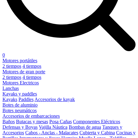
0
Motores portátiles
2 tiempos
4 tiempos
Motores de gran porte
2 tiempos
4 tiempos
Motores Electricos
Lanchas
Kayaks y paddles
Kayaks
Paddles
Accesorios de kayak
Botes de aluminio
Botes neumáticos
Accesorios de embarcaciones
Baños
Butacas y mesas
Posa Cañas
Componentes Eléctricos
Defensas y Boyas
Vajilla Náutica
Bombas de agua
Tanques y
Accesorios
Cabos - Anclas - Malacates
Cubierta y Cabina
Cocinas y