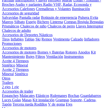
Parrillas
Interruptores y llaves
Herrajes
Muelle
Lonas - Toldillas -
Broches
Audio y parlantes
Radio VHF, Radar, Ecosonda y
Accesorios
Calefones
Cremalleras y Volantes
Iluminación
Accesorios de seguridad
Salvavidas
Pantalla radar
Botiquin de emergencia
Pulsera Evita
Mareos
Silbato
Espejo
Bichero
Linterna
Compas Brujula
Bengalas
Prismáticos
Chalecos de niño
Chalecos de perro
Llaves Interruptor
Chalecos de adulto
Accesorios de Deportes Náuticos
Tiros
Inflables
Tablas
Ski
Remos
Vestimenta
Calzado
Infladores
Promociones
Accesorios de motores
Accesorios de motores
Bornes y Baterias
Rotores
Anodos
Kit
Mantenimiento
Bujes
Filtros
Ventilación
Instrumentos
Aceite 4 Tiempos
Sintético
Mineral
Aceite 2 Tiempos
Mineral
Sintético
Otros
Trailers
2 ejes
1 eje
Accesorios de trailer
Enganches
Malacates
Elásticos
Rulemanes
Bochas
Guardabarros
Luces
Guías
Masas
Kit instalación
Grampas
Soporte, Cadena,
Tapón
Tercera rueda
Rodillos
V de goma
Ejes