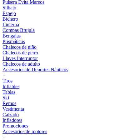
Pulsera Evita Mareos
Silbato
Espejo
Bichero
Linterna
Compas Brujula
Bengalas
Prismáticos
Chalecos de niño
Chalecos de perro
Llaves Interruptor
Chalecos de adulto
Accesorios de Deportes Náuticos
+
Tiros
Inflables
Tablas
Ski
Remos
Vestimenta
Calzado
Infladores
Promociones
Accesorios de motores
+