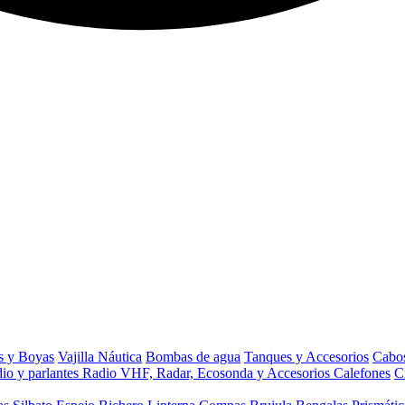
s y Boyas
Vajilla Náutica
Bombas de agua
Tanques y Accesorios
Cabos
io y parlantes
Radio VHF, Radar, Ecosonda y Accesorios
Calefones
C