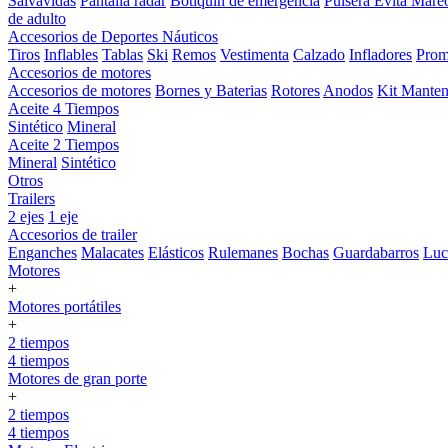
Salvavidas
Pantalla radar
Botiquin de emergencia
Pulsera Evita Mare
de adulto
Accesorios de Deportes Náuticos
Tiros
Inflables
Tablas
Ski
Remos
Vestimenta
Calzado
Infladores
Prom
Accesorios de motores
Accesorios de motores
Bornes y Baterias
Rotores
Anodos
Kit Manten
Aceite 4 Tiempos
Sintético
Mineral
Aceite 2 Tiempos
Mineral
Sintético
Otros
Trailers
2 ejes
1 eje
Accesorios de trailer
Enganches
Malacates
Elásticos
Rulemanes
Bochas
Guardabarros
Lu
Motores
+
Motores portátiles
+
2 tiempos
4 tiempos
Motores de gran porte
+
2 tiempos
4 tiempos