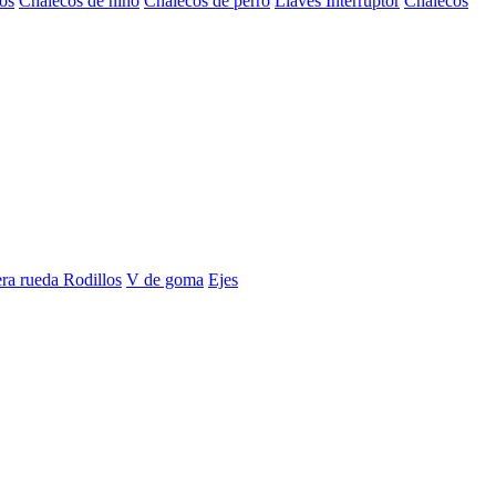
os
Chalecos de niño
Chalecos de perro
Llaves Interruptor
Chalecos
era rueda
Rodillos
V de goma
Ejes