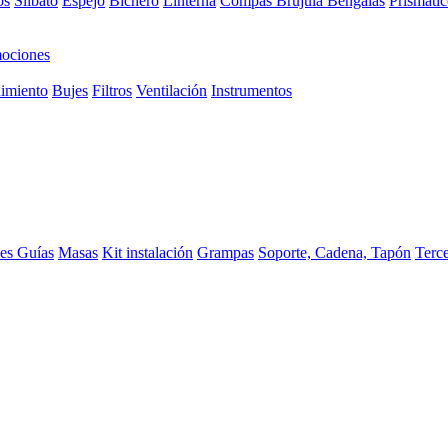
os
Silbato
Espejo
Bichero
Linterna
Compas Brujula
Bengalas
Prismátic
ociones
imiento
Bujes
Filtros
Ventilación
Instrumentos
ces
Guías
Masas
Kit instalación
Grampas
Soporte, Cadena, Tapón
Terc