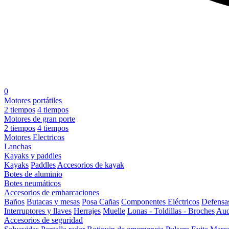
0
Motores portátiles
2 tiempos
4 tiempos
Motores de gran porte
2 tiempos
4 tiempos
Motores Electricos
Lanchas
Kayaks y paddles
Kayaks
Paddles
Accesorios de kayak
Botes de aluminio
Botes neumáticos
Accesorios de embarcaciones
Baños
Butacas y mesas
Posa Cañas
Componentes Eléctricos
Defensa
Interruptores y llaves
Herrajes
Muelle
Lonas - Toldillas - Broches
Aud
Accesorios de seguridad