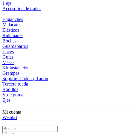
1 eje
Accesorios de trailer
+
Enganches
Malacates
Elásticos
Rulemanes
Bochas
Guardabarros
Luces
Guías
Masas
Kit instalación
Grampas
Soporte, Cadena, Tapón
Tercera rueda
Rodillos
V de goma
Ejes
Mi cuenta
Wishlist