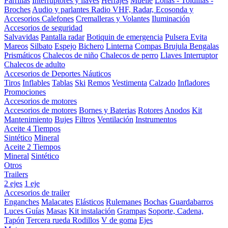
Parrillas
Interruptores y llaves
Herrajes
Muelle
Lonas - Toldillas -
Broches
Audio y parlantes
Radio VHF, Radar, Ecosonda y
Accesorios
Calefones
Cremalleras y Volantes
Iluminación
Accesorios de seguridad
Salvavidas
Pantalla radar
Botiquin de emergencia
Pulsera Evita
Mareos
Silbato
Espejo
Bichero
Linterna
Compas Brujula
Bengalas
Prismáticos
Chalecos de niño
Chalecos de perro
Llaves Interruptor
Chalecos de adulto
Accesorios de Deportes Náuticos
Tiros
Inflables
Tablas
Ski
Remos
Vestimenta
Calzado
Infladores
Promociones
Accesorios de motores
Accesorios de motores
Bornes y Baterias
Rotores
Anodos
Kit
Mantenimiento
Bujes
Filtros
Ventilación
Instrumentos
Aceite 4 Tiempos
Sintético
Mineral
Aceite 2 Tiempos
Mineral
Sintético
Otros
Trailers
2 ejes
1 eje
Accesorios de trailer
Enganches
Malacates
Elásticos
Rulemanes
Bochas
Guardabarros
Luces
Guías
Masas
Kit instalación
Grampas
Soporte, Cadena,
Tapón
Tercera rueda
Rodillos
V de goma
Ejes