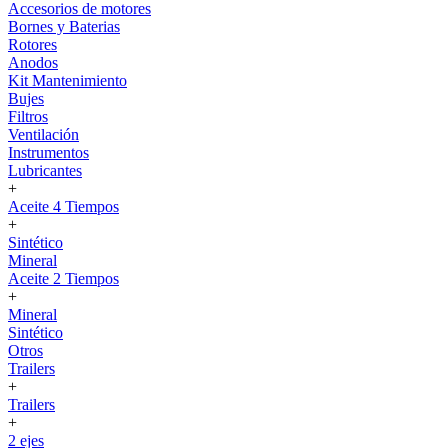
Accesorios de motores
Bornes y Baterias
Rotores
Anodos
Kit Mantenimiento
Bujes
Filtros
Ventilación
Instrumentos
Lubricantes
+
Aceite 4 Tiempos
+
Sintético
Mineral
Aceite 2 Tiempos
+
Mineral
Sintético
Otros
Trailers
+
Trailers
+
2 ejes