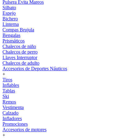
Pulsera Evita Mareos
Silbato
Espejo
Bichero
Linterna
Compas Brujula
Bengalas
Prismáticos
Chalecos de niño
Chalecos de perro
Llaves Interruptor
Chalecos de adulto
Accesorios de Deportes Náuticos
+
Tiros
Inflables
Tablas
Ski
Remos
Vestimenta
Calzado
Infladores
Promociones
Accesorios de motores
+