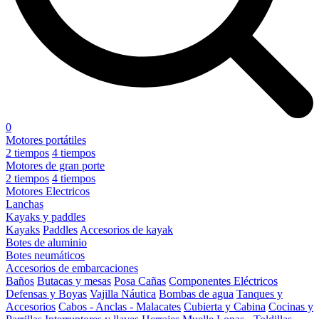
0
Motores portátiles
2 tiempos
4 tiempos
Motores de gran porte
2 tiempos
4 tiempos
Motores Electricos
Lanchas
Kayaks y paddles
Kayaks
Paddles
Accesorios de kayak
Botes de aluminio
Botes neumáticos
Accesorios de embarcaciones
Baños
Butacas y mesas
Posa Cañas
Componentes Eléctricos
Defensas y Boyas
Vajilla Náutica
Bombas de agua
Tanques y
Accesorios
Cabos - Anclas - Malacates
Cubierta y Cabina
Cocinas y