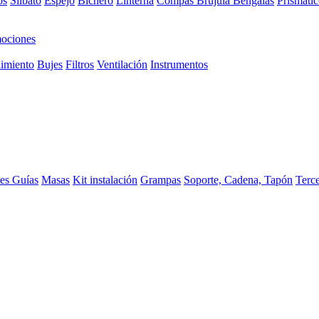
os
Silbato
Espejo
Bichero
Linterna
Compas Brujula
Bengalas
Prismátic
ociones
imiento
Bujes
Filtros
Ventilación
Instrumentos
ces
Guías
Masas
Kit instalación
Grampas
Soporte, Cadena, Tapón
Terc