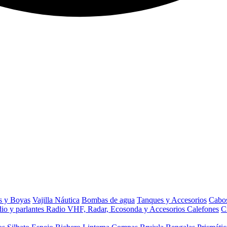
s y Boyas
Vajilla Náutica
Bombas de agua
Tanques y Accesorios
Cabos
io y parlantes
Radio VHF, Radar, Ecosonda y Accesorios
Calefones
C