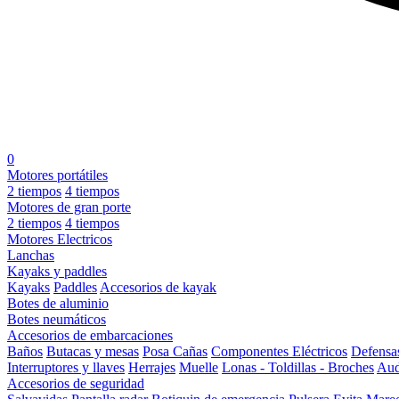
0
Motores portátiles
2 tiempos
4 tiempos
Motores de gran porte
2 tiempos
4 tiempos
Motores Electricos
Lanchas
Kayaks y paddles
Kayaks
Paddles
Accesorios de kayak
Botes de aluminio
Botes neumáticos
Accesorios de embarcaciones
Baños
Butacas y mesas
Posa Cañas
Componentes Eléctricos
Defensa
Interruptores y llaves
Herrajes
Muelle
Lonas - Toldillas - Broches
Aud
Accesorios de seguridad