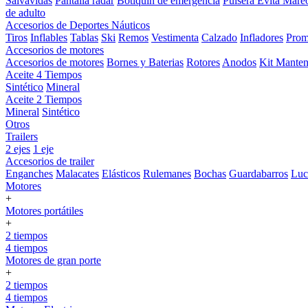
Salvavidas
Pantalla radar
Botiquin de emergencia
Pulsera Evita Mare
de adulto
Accesorios de Deportes Náuticos
Tiros
Inflables
Tablas
Ski
Remos
Vestimenta
Calzado
Infladores
Prom
Accesorios de motores
Accesorios de motores
Bornes y Baterias
Rotores
Anodos
Kit Manten
Aceite 4 Tiempos
Sintético
Mineral
Aceite 2 Tiempos
Mineral
Sintético
Otros
Trailers
2 ejes
1 eje
Accesorios de trailer
Enganches
Malacates
Elásticos
Rulemanes
Bochas
Guardabarros
Lu
Motores
+
Motores portátiles
+
2 tiempos
4 tiempos
Motores de gran porte
+
2 tiempos
4 tiempos