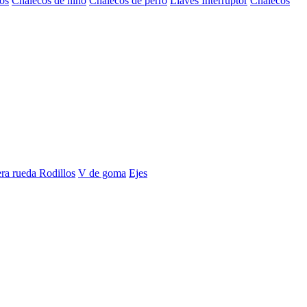
os
Chalecos de niño
Chalecos de perro
Llaves Interruptor
Chalecos
era rueda
Rodillos
V de goma
Ejes