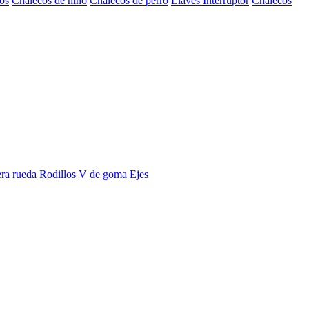
os
Chalecos de niño
Chalecos de perro
Llaves Interruptor
Chalecos
era rueda
Rodillos
V de goma
Ejes