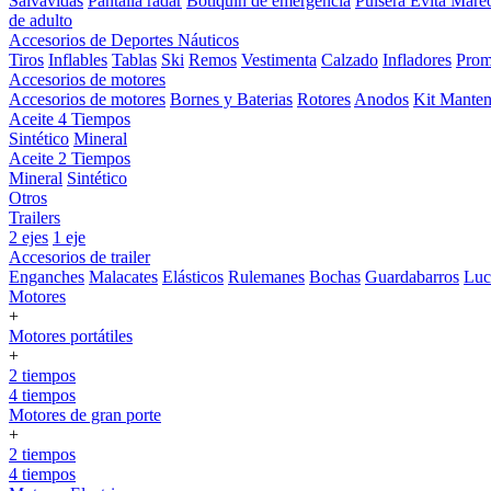
Salvavidas
Pantalla radar
Botiquin de emergencia
Pulsera Evita Mare
de adulto
Accesorios de Deportes Náuticos
Tiros
Inflables
Tablas
Ski
Remos
Vestimenta
Calzado
Infladores
Prom
Accesorios de motores
Accesorios de motores
Bornes y Baterias
Rotores
Anodos
Kit Manten
Aceite 4 Tiempos
Sintético
Mineral
Aceite 2 Tiempos
Mineral
Sintético
Otros
Trailers
2 ejes
1 eje
Accesorios de trailer
Enganches
Malacates
Elásticos
Rulemanes
Bochas
Guardabarros
Lu
Motores
+
Motores portátiles
+
2 tiempos
4 tiempos
Motores de gran porte
+
2 tiempos
4 tiempos