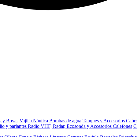
s y Boyas
Vajilla Náutica
Bombas de agua
Tanques y Accesorios
Cabos
io y parlantes
Radio VHF, Radar, Ecosonda y Accesorios
Calefones
C