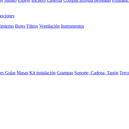
os
Silbato
Espejo
Bichero
Linterna
Compas Brujula
Bengalas
Prismátic
ociones
imiento
Bujes
Filtros
Ventilación
Instrumentos
ces
Guías
Masas
Kit instalación
Grampas
Soporte, Cadena, Tapón
Terc