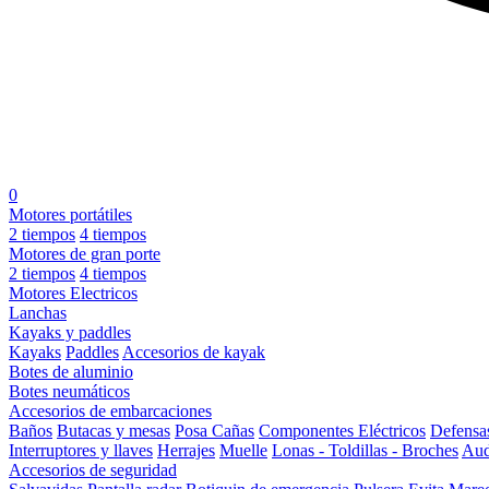
0
Motores portátiles
2 tiempos
4 tiempos
Motores de gran porte
2 tiempos
4 tiempos
Motores Electricos
Lanchas
Kayaks y paddles
Kayaks
Paddles
Accesorios de kayak
Botes de aluminio
Botes neumáticos
Accesorios de embarcaciones
Baños
Butacas y mesas
Posa Cañas
Componentes Eléctricos
Defensa
Interruptores y llaves
Herrajes
Muelle
Lonas - Toldillas - Broches
Aud
Accesorios de seguridad