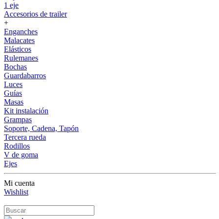
1 eje
Accesorios de trailer
+
Enganches
Malacates
Elásticos
Rulemanes
Bochas
Guardabarros
Luces
Guías
Masas
Kit instalación
Grampas
Soporte, Cadena, Tapón
Tercera rueda
Rodillos
V de goma
Ejes
Mi cuenta
Wishlist