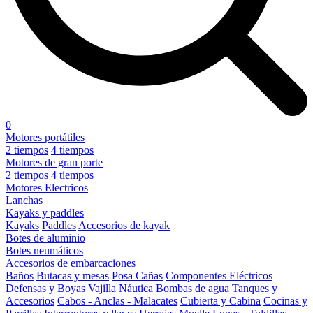
0
Motores portátiles
2 tiempos
4 tiempos
Motores de gran porte
2 tiempos
4 tiempos
Motores Electricos
Lanchas
Kayaks y paddles
Kayaks
Paddles
Accesorios de kayak
Botes de aluminio
Botes neumáticos
Accesorios de embarcaciones
Baños
Butacas y mesas
Posa Cañas
Componentes Eléctricos
Defensas y Boyas
Vajilla Náutica
Bombas de agua
Tanques y
Accesorios
Cabos - Anclas - Malacates
Cubierta y Cabina
Cocinas y