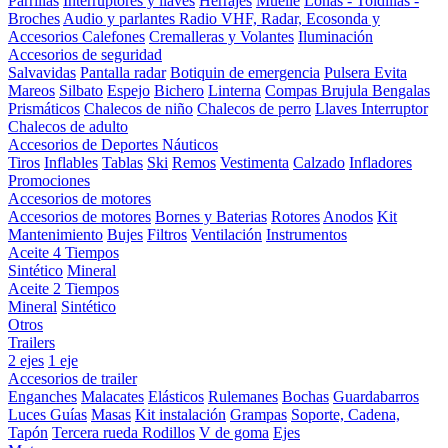
Parrillas
Interruptores y llaves
Herrajes
Muelle
Lonas - Toldillas -
Broches
Audio y parlantes
Radio VHF, Radar, Ecosonda y
Accesorios
Calefones
Cremalleras y Volantes
Iluminación
Accesorios de seguridad
Salvavidas
Pantalla radar
Botiquin de emergencia
Pulsera Evita
Mareos
Silbato
Espejo
Bichero
Linterna
Compas Brujula
Bengalas
Prismáticos
Chalecos de niño
Chalecos de perro
Llaves Interruptor
Chalecos de adulto
Accesorios de Deportes Náuticos
Tiros
Inflables
Tablas
Ski
Remos
Vestimenta
Calzado
Infladores
Promociones
Accesorios de motores
Accesorios de motores
Bornes y Baterias
Rotores
Anodos
Kit
Mantenimiento
Bujes
Filtros
Ventilación
Instrumentos
Aceite 4 Tiempos
Sintético
Mineral
Aceite 2 Tiempos
Mineral
Sintético
Otros
Trailers
2 ejes
1 eje
Accesorios de trailer
Enganches
Malacates
Elásticos
Rulemanes
Bochas
Guardabarros
Luces
Guías
Masas
Kit instalación
Grampas
Soporte, Cadena,
Tapón
Tercera rueda
Rodillos
V de goma
Ejes