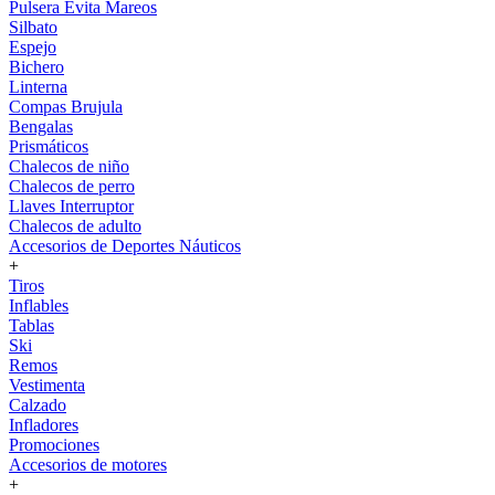
Pulsera Evita Mareos
Silbato
Espejo
Bichero
Linterna
Compas Brujula
Bengalas
Prismáticos
Chalecos de niño
Chalecos de perro
Llaves Interruptor
Chalecos de adulto
Accesorios de Deportes Náuticos
+
Tiros
Inflables
Tablas
Ski
Remos
Vestimenta
Calzado
Infladores
Promociones
Accesorios de motores
+