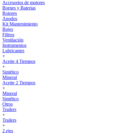
Accesorios de motores
Bornes y Baterias
Rotores
Anodos
Kit Mantenimiento
Bujes
Filtros
Ventilación
Instrumentos
Lubricantes
+
Aceite 4 Tiempos
+
Sintético
Mineral
Aceite 2 Tiempos
+
Mineral
Sintético
Otros
Trailers
+
Trailers
+
2 ejes