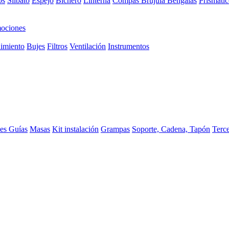
os
Silbato
Espejo
Bichero
Linterna
Compas Brujula
Bengalas
Prismátic
ociones
imiento
Bujes
Filtros
Ventilación
Instrumentos
ces
Guías
Masas
Kit instalación
Grampas
Soporte, Cadena, Tapón
Terc