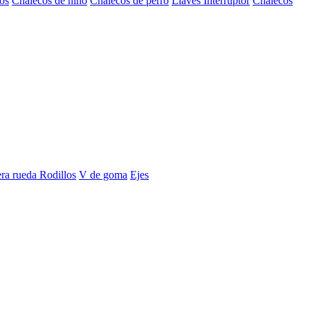
os
Chalecos de niño
Chalecos de perro
Llaves Interruptor
Chalecos
era rueda
Rodillos
V de goma
Ejes