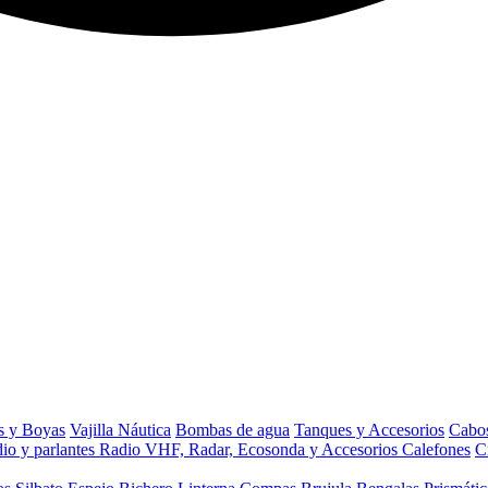
s y Boyas
Vajilla Náutica
Bombas de agua
Tanques y Accesorios
Cabos
io y parlantes
Radio VHF, Radar, Ecosonda y Accesorios
Calefones
C