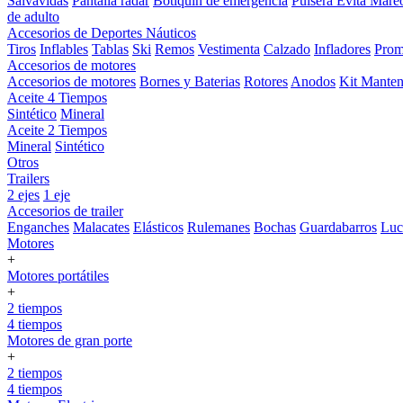
Salvavidas
Pantalla radar
Botiquin de emergencia
Pulsera Evita Mare
de adulto
Accesorios de Deportes Náuticos
Tiros
Inflables
Tablas
Ski
Remos
Vestimenta
Calzado
Infladores
Prom
Accesorios de motores
Accesorios de motores
Bornes y Baterias
Rotores
Anodos
Kit Manten
Aceite 4 Tiempos
Sintético
Mineral
Aceite 2 Tiempos
Mineral
Sintético
Otros
Trailers
2 ejes
1 eje
Accesorios de trailer
Enganches
Malacates
Elásticos
Rulemanes
Bochas
Guardabarros
Lu
Motores
+
Motores portátiles
+
2 tiempos
4 tiempos
Motores de gran porte
+
2 tiempos
4 tiempos