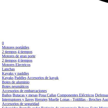
0
Motores portátiles
2 tiempos
4 tiempos
Motores de gran porte
2 tiempos
4 tiempos
Motores Electricos
Lanchas
Kayaks y paddles
Kayaks
Paddles
Accesorios de kayak
Botes de aluminio
Botes neumáticos
Accesorios de embarcaciones
Baños
Butacas y mesas
Posa Cañas
Componentes Eléctricos
Defensa
Interruptores y llaves
Herrajes
Muelle
Lonas - Toldillas - Broches
Aud
Accesorios de seguridad