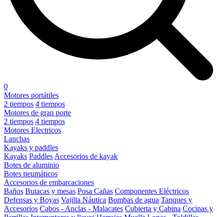
0
Motores portátiles
2 tiempos
4 tiempos
Motores de gran porte
2 tiempos
4 tiempos
Motores Electricos
Lanchas
Kayaks y paddles
Kayaks
Paddles
Accesorios de kayak
Botes de aluminio
Botes neumáticos
Accesorios de embarcaciones
Baños
Butacas y mesas
Posa Cañas
Componentes Eléctricos
Defensas y Boyas
Vajilla Náutica
Bombas de agua
Tanques y
Accesorios
Cabos - Anclas - Malacates
Cubierta y Cabina
Cocinas y