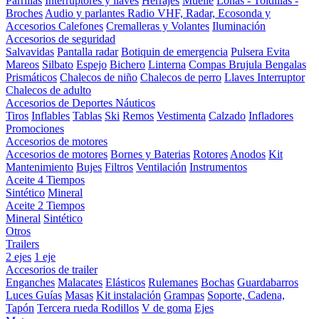
Parrillas
Interruptores y llaves
Herrajes
Muelle
Lonas - Toldillas -
Broches
Audio y parlantes
Radio VHF, Radar, Ecosonda y
Accesorios
Calefones
Cremalleras y Volantes
Iluminación
Accesorios de seguridad
Salvavidas
Pantalla radar
Botiquin de emergencia
Pulsera Evita
Mareos
Silbato
Espejo
Bichero
Linterna
Compas Brujula
Bengalas
Prismáticos
Chalecos de niño
Chalecos de perro
Llaves Interruptor
Chalecos de adulto
Accesorios de Deportes Náuticos
Tiros
Inflables
Tablas
Ski
Remos
Vestimenta
Calzado
Infladores
Promociones
Accesorios de motores
Accesorios de motores
Bornes y Baterias
Rotores
Anodos
Kit
Mantenimiento
Bujes
Filtros
Ventilación
Instrumentos
Aceite 4 Tiempos
Sintético
Mineral
Aceite 2 Tiempos
Mineral
Sintético
Otros
Trailers
2 ejes
1 eje
Accesorios de trailer
Enganches
Malacates
Elásticos
Rulemanes
Bochas
Guardabarros
Luces
Guías
Masas
Kit instalación
Grampas
Soporte, Cadena,
Tapón
Tercera rueda
Rodillos
V de goma
Ejes