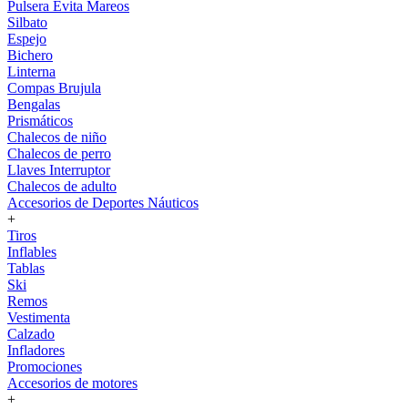
Pulsera Evita Mareos
Silbato
Espejo
Bichero
Linterna
Compas Brujula
Bengalas
Prismáticos
Chalecos de niño
Chalecos de perro
Llaves Interruptor
Chalecos de adulto
Accesorios de Deportes Náuticos
+
Tiros
Inflables
Tablas
Ski
Remos
Vestimenta
Calzado
Infladores
Promociones
Accesorios de motores
+