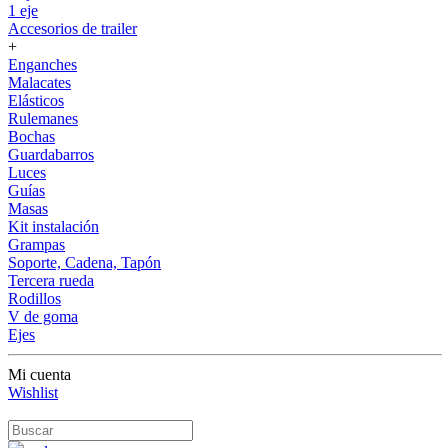
1 eje
Accesorios de trailer
+
Enganches
Malacates
Elásticos
Rulemanes
Bochas
Guardabarros
Luces
Guías
Masas
Kit instalación
Grampas
Soporte, Cadena, Tapón
Tercera rueda
Rodillos
V de goma
Ejes
Mi cuenta
Wishlist