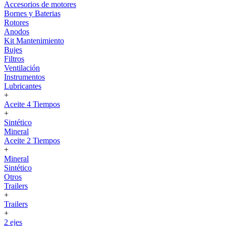
Accesorios de motores
Bornes y Baterias
Rotores
Anodos
Kit Mantenimiento
Bujes
Filtros
Ventilación
Instrumentos
Lubricantes
+
Aceite 4 Tiempos
+
Sintético
Mineral
Aceite 2 Tiempos
+
Mineral
Sintético
Otros
Trailers
+
Trailers
+
2 ejes