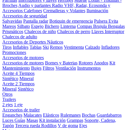
Parrillas
Interruptores y llaves
Herrajes
Muelle
Lonas - Toldillas -
Broches
Audio y parlantes
Radio VHF, Radar, Ecosonda y
Accesorios
Calefones
Cremalleras y Volantes
Iluminación
Accesorios de seguridad
Salvavidas
Pantalla radar
Botiquin de emergencia
Pulsera Evita
Mareos
Silbato
Espejo
Bichero
Linterna
Compas Brujula
Bengalas
Prismáticos
Chalecos de niño
Chalecos de perro
Llaves Interruptor
Chalecos de adulto
Accesorios de Deportes Náuticos
Tiros
Inflables
Tablas
Ski
Remos
Vestimenta
Calzado
Infladores
Promociones
Accesorios de motores
Accesorios de motores
Bornes y Baterias
Rotores
Anodos
Kit
Mantenimiento
Bujes
Filtros
Ventilación
Instrumentos
Aceite 4 Tiempos
Sintético
Mineral
Aceite 2 Tiempos
Mineral
Sintético
Otros
Trailers
2 ejes
1 eje
Accesorios de trailer
Enganches
Malacates
Elásticos
Rulemanes
Bochas
Guardabarros
Luces
Guías
Masas
Kit instalación
Grampas
Soporte, Cadena,
Tapón
Tercera rueda
Rodillos
V de goma
Ejes