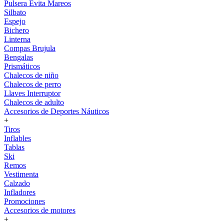
Pulsera Evita Mareos
Silbato
Espejo
Bichero
Linterna
Compas Brujula
Bengalas
Prismáticos
Chalecos de niño
Chalecos de perro
Llaves Interruptor
Chalecos de adulto
Accesorios de Deportes Náuticos
+
Tiros
Inflables
Tablas
Ski
Remos
Vestimenta
Calzado
Infladores
Promociones
Accesorios de motores
+