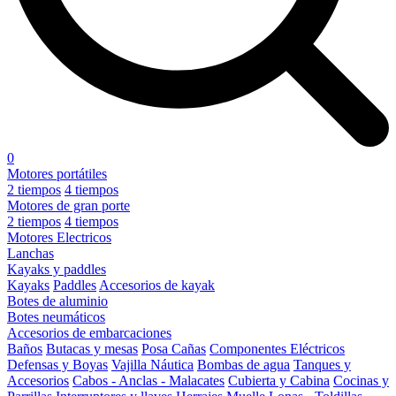
0
Motores portátiles
2 tiempos
4 tiempos
Motores de gran porte
2 tiempos
4 tiempos
Motores Electricos
Lanchas
Kayaks y paddles
Kayaks
Paddles
Accesorios de kayak
Botes de aluminio
Botes neumáticos
Accesorios de embarcaciones
Baños
Butacas y mesas
Posa Cañas
Componentes Eléctricos
Defensas y Boyas
Vajilla Náutica
Bombas de agua
Tanques y
Accesorios
Cabos - Anclas - Malacates
Cubierta y Cabina
Cocinas y