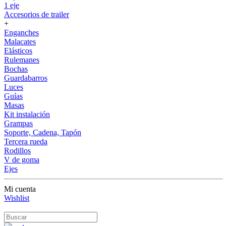
1 eje
Accesorios de trailer
+
Enganches
Malacates
Elásticos
Rulemanes
Bochas
Guardabarros
Luces
Guías
Masas
Kit instalación
Grampas
Soporte, Cadena, Tapón
Tercera rueda
Rodillos
V de goma
Ejes
Mi cuenta
Wishlist