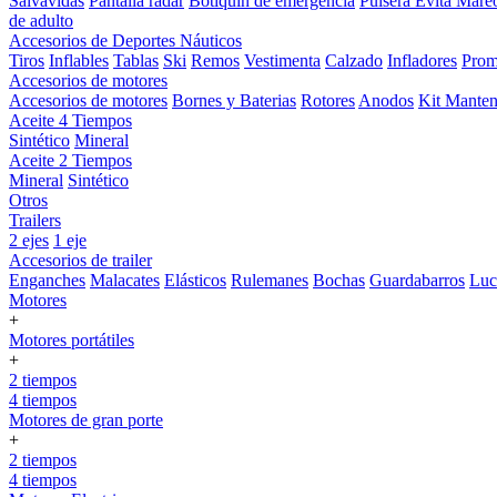
Salvavidas
Pantalla radar
Botiquin de emergencia
Pulsera Evita Mare
de adulto
Accesorios de Deportes Náuticos
Tiros
Inflables
Tablas
Ski
Remos
Vestimenta
Calzado
Infladores
Prom
Accesorios de motores
Accesorios de motores
Bornes y Baterias
Rotores
Anodos
Kit Manten
Aceite 4 Tiempos
Sintético
Mineral
Aceite 2 Tiempos
Mineral
Sintético
Otros
Trailers
2 ejes
1 eje
Accesorios de trailer
Enganches
Malacates
Elásticos
Rulemanes
Bochas
Guardabarros
Lu
Motores
+
Motores portátiles
+
2 tiempos
4 tiempos
Motores de gran porte
+
2 tiempos
4 tiempos