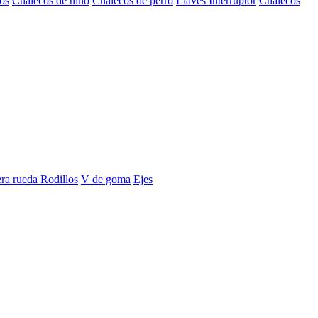
os
Chalecos de niño
Chalecos de perro
Llaves Interruptor
Chalecos
era rueda
Rodillos
V de goma
Ejes