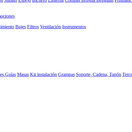
os
Silbato
Espejo
Bichero
Linterna
Compas Brujula
Bengalas
Prismátic
ociones
imiento
Bujes
Filtros
Ventilación
Instrumentos
ces
Guías
Masas
Kit instalación
Grampas
Soporte, Cadena, Tapón
Terc