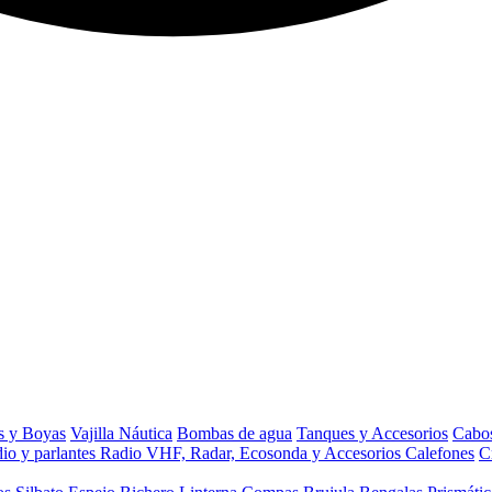
s y Boyas
Vajilla Náutica
Bombas de agua
Tanques y Accesorios
Cabos
io y parlantes
Radio VHF, Radar, Ecosonda y Accesorios
Calefones
C