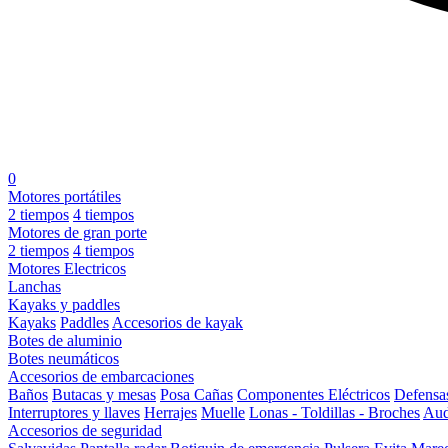
0
Motores portátiles
2 tiempos
4 tiempos
Motores de gran porte
2 tiempos
4 tiempos
Motores Electricos
Lanchas
Kayaks y paddles
Kayaks
Paddles
Accesorios de kayak
Botes de aluminio
Botes neumáticos
Accesorios de embarcaciones
Baños
Butacas y mesas
Posa Cañas
Componentes Eléctricos
Defensa
Interruptores y llaves
Herrajes
Muelle
Lonas - Toldillas - Broches
Aud
Accesorios de seguridad