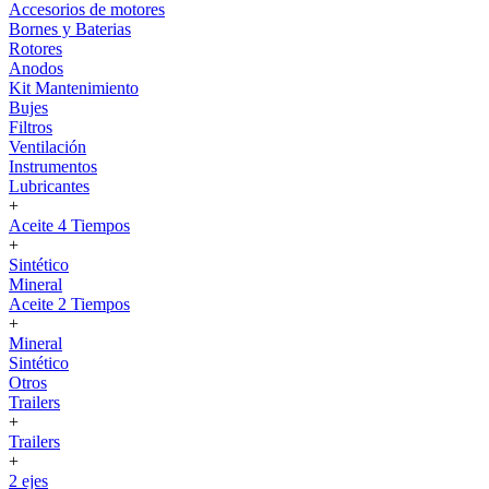
Accesorios de motores
Bornes y Baterias
Rotores
Anodos
Kit Mantenimiento
Bujes
Filtros
Ventilación
Instrumentos
Lubricantes
+
Aceite 4 Tiempos
+
Sintético
Mineral
Aceite 2 Tiempos
+
Mineral
Sintético
Otros
Trailers
+
Trailers
+
2 ejes