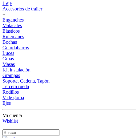
1 eje
Accesorios de trailer
+
Enganches
Malacates
Elásticos
Rulemanes
Bochas
Guardabarros
Luces
Guías
Masas
Kit instalación
Grampas
Soporte, Cadena, Tapón
Tercera rueda
Rodillos
V de goma
Ejes
Mi cuenta
Wishlist