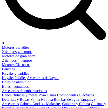
0
Motores portátiles
2 tiempos
4 tiempos
Motores de gran porte
2 tiempos
4 tiempos
Motores Electricos
Lanchas
Kayaks y paddles
Kayaks
Paddles
Accesorios de kayak
Botes de aluminio
Botes neumáticos
Accesorios de embarcaciones
Baños
Butacas y mesas
Posa Cañas
Componentes Eléctricos
Defensas y Boyas
Vajilla Náutica
Bombas de agua
Tanques y
Accesorios
Cabos - Anclas - Malacates
Cubierta y Cabina
Cocinas y