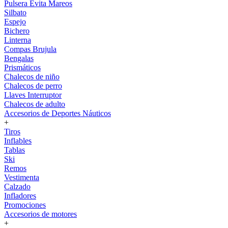
Pulsera Evita Mareos
Silbato
Espejo
Bichero
Linterna
Compas Brujula
Bengalas
Prismáticos
Chalecos de niño
Chalecos de perro
Llaves Interruptor
Chalecos de adulto
Accesorios de Deportes Náuticos
+
Tiros
Inflables
Tablas
Ski
Remos
Vestimenta
Calzado
Infladores
Promociones
Accesorios de motores
+