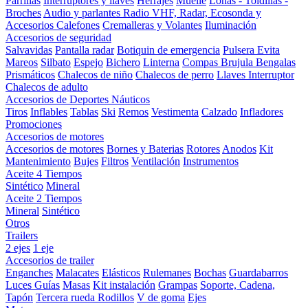
Parrillas
Interruptores y llaves
Herrajes
Muelle
Lonas - Toldillas -
Broches
Audio y parlantes
Radio VHF, Radar, Ecosonda y
Accesorios
Calefones
Cremalleras y Volantes
Iluminación
Accesorios de seguridad
Salvavidas
Pantalla radar
Botiquin de emergencia
Pulsera Evita
Mareos
Silbato
Espejo
Bichero
Linterna
Compas Brujula
Bengalas
Prismáticos
Chalecos de niño
Chalecos de perro
Llaves Interruptor
Chalecos de adulto
Accesorios de Deportes Náuticos
Tiros
Inflables
Tablas
Ski
Remos
Vestimenta
Calzado
Infladores
Promociones
Accesorios de motores
Accesorios de motores
Bornes y Baterias
Rotores
Anodos
Kit
Mantenimiento
Bujes
Filtros
Ventilación
Instrumentos
Aceite 4 Tiempos
Sintético
Mineral
Aceite 2 Tiempos
Mineral
Sintético
Otros
Trailers
2 ejes
1 eje
Accesorios de trailer
Enganches
Malacates
Elásticos
Rulemanes
Bochas
Guardabarros
Luces
Guías
Masas
Kit instalación
Grampas
Soporte, Cadena,
Tapón
Tercera rueda
Rodillos
V de goma
Ejes