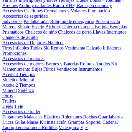
Parrillas
Interruptores y llaves
Herrajes
Muelle
Lonas - Toldillas -
Broches
Audio y parlantes
Radio VHF, Radar, Ecosonda y
Accesorios
Calefones
Cremalleras y Volantes
Iluminación
Accesorios de seguridad
Salvavidas
Pantalla radar
Botiquin de emergencia
Pulsera Evita
Mareos
Silbato
Espejo
Bichero
Linterna
Compas Brujula
Bengalas
Prismáticos
Chalecos de niño
Chalecos de perro
Llaves Interruptor
Chalecos de adulto
Accesorios de Deportes Náuticos
Tiros
Inflables
Tablas
Ski
Remos
Vestimenta
Calzado
Infladores
Promociones
Accesorios de motores
Accesorios de motores
Bornes y Baterias
Rotores
Anodos
Kit
Mantenimiento
Bujes
Filtros
Ventilación
Instrumentos
Aceite 4 Tiempos
Sintético
Mineral
Aceite 2 Tiempos
Mineral
Sintético
Otros
Trailers
2 ejes
1 eje
Accesorios de trailer
Enganches
Malacates
Elásticos
Rulemanes
Bochas
Guardabarros
Luces
Guías
Masas
Kit instalación
Grampas
Soporte, Cadena,
Tapón
Tercera rueda
Rodillos
V de goma
Ejes