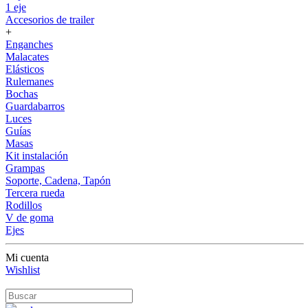
1 eje
Accesorios de trailer
+
Enganches
Malacates
Elásticos
Rulemanes
Bochas
Guardabarros
Luces
Guías
Masas
Kit instalación
Grampas
Soporte, Cadena, Tapón
Tercera rueda
Rodillos
V de goma
Ejes
Mi cuenta
Wishlist