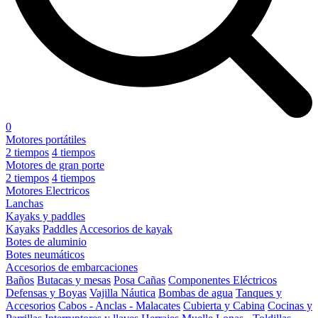
0
Motores portátiles
2 tiempos
4 tiempos
Motores de gran porte
2 tiempos
4 tiempos
Motores Electricos
Lanchas
Kayaks y paddles
Kayaks
Paddles
Accesorios de kayak
Botes de aluminio
Botes neumáticos
Accesorios de embarcaciones
Baños
Butacas y mesas
Posa Cañas
Componentes Eléctricos
Defensas y Boyas
Vajilla Náutica
Bombas de agua
Tanques y
Accesorios
Cabos - Anclas - Malacates
Cubierta y Cabina
Cocinas y