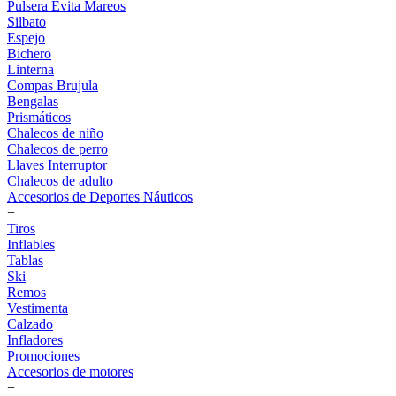
Pulsera Evita Mareos
Silbato
Espejo
Bichero
Linterna
Compas Brujula
Bengalas
Prismáticos
Chalecos de niño
Chalecos de perro
Llaves Interruptor
Chalecos de adulto
Accesorios de Deportes Náuticos
+
Tiros
Inflables
Tablas
Ski
Remos
Vestimenta
Calzado
Infladores
Promociones
Accesorios de motores
+