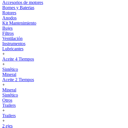
Accesorios de motores
Bornes y Baterias
Rotores
Anodos
Kit Mantenimiento
Bujes
Filtros
Ventilación
Instrumentos
Lubricantes
+
Aceite 4 Tiempos
+
Sintético
Mineral
Aceite 2 Tiempos
+
Mineral
Sintético
Otros
Trailers
+
Trailers
+
2 ejes