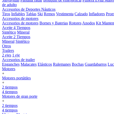
Salvavidas
Pantalla radar
Botiquin de emergencia
Pulsera Evita Mare
de adulto
Accesorios de Deportes Náuticos
Tiros
Inflables
Tablas
Ski
Remos
Vestimenta
Calzado
Infladores
Prom
Accesorios de motores
Accesorios de motores
Bornes y Baterias
Rotores
Anodos
Kit Manten
Aceite 4 Tiempos
Sintético
Mineral
Aceite 2 Tiempos
Mineral
Sintético
Otros
Trailers
2 ejes
1 eje
Accesorios de trailer
Enganches
Malacates
Elásticos
Rulemanes
Bochas
Guardabarros
Lu
Motores
+
Motores portátiles
+
2 tiempos
4 tiempos
Motores de gran porte
+
2 tiempos
4 tiempos