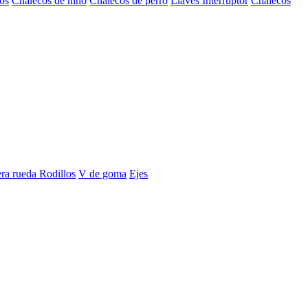
os
Chalecos de niño
Chalecos de perro
Llaves Interruptor
Chalecos
era rueda
Rodillos
V de goma
Ejes