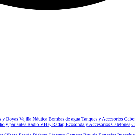
s y Boyas
Vajilla Náutica
Bombas de agua
Tanques y Accesorios
Cabos
io y parlantes
Radio VHF, Radar, Ecosonda y Accesorios
Calefones
C