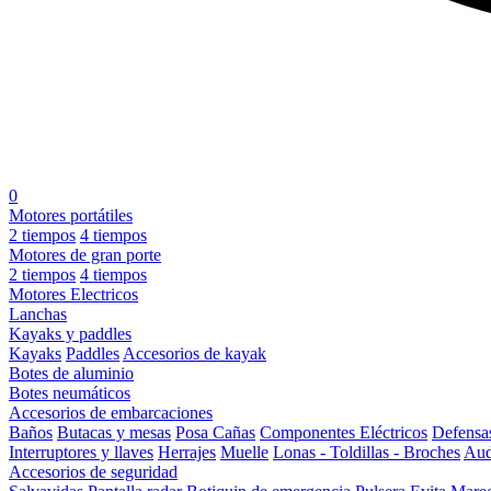
0
Motores portátiles
2 tiempos
4 tiempos
Motores de gran porte
2 tiempos
4 tiempos
Motores Electricos
Lanchas
Kayaks y paddles
Kayaks
Paddles
Accesorios de kayak
Botes de aluminio
Botes neumáticos
Accesorios de embarcaciones
Baños
Butacas y mesas
Posa Cañas
Componentes Eléctricos
Defensa
Interruptores y llaves
Herrajes
Muelle
Lonas - Toldillas - Broches
Aud
Accesorios de seguridad