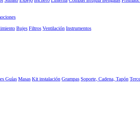
os
Silbato
Espejo
Bichero
Linterna
Compas Brujula
Bengalas
Prismátic
ociones
imiento
Bujes
Filtros
Ventilación
Instrumentos
ces
Guías
Masas
Kit instalación
Grampas
Soporte, Cadena, Tapón
Terc