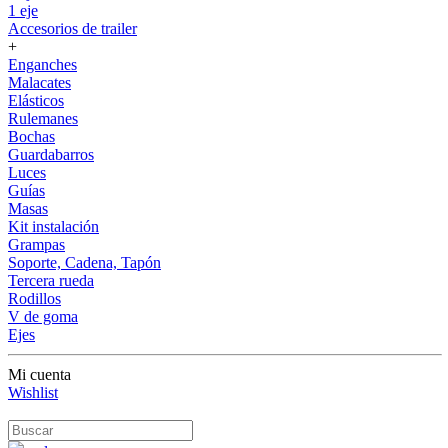
1 eje
Accesorios de trailer
+
Enganches
Malacates
Elásticos
Rulemanes
Bochas
Guardabarros
Luces
Guías
Masas
Kit instalación
Grampas
Soporte, Cadena, Tapón
Tercera rueda
Rodillos
V de goma
Ejes
Mi cuenta
Wishlist