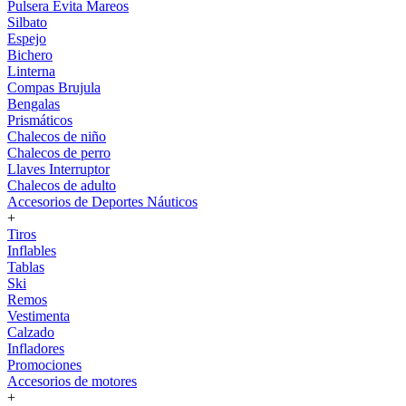
Pulsera Evita Mareos
Silbato
Espejo
Bichero
Linterna
Compas Brujula
Bengalas
Prismáticos
Chalecos de niño
Chalecos de perro
Llaves Interruptor
Chalecos de adulto
Accesorios de Deportes Náuticos
+
Tiros
Inflables
Tablas
Ski
Remos
Vestimenta
Calzado
Infladores
Promociones
Accesorios de motores
+