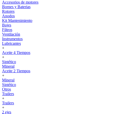
Accesorios de motores
Bornes y Baterias
Rotores
Anodos
Kit Mantenimiento
Bujes
Filtros
Ventilación
Instrumentos
Lubricantes
+
Aceite 4 Tiempos
+
Sintético
Mineral
Aceite 2 Tiempos
+
Mineral
Sintético
Otros
Trailers
+
Trailers
+
2 ejes