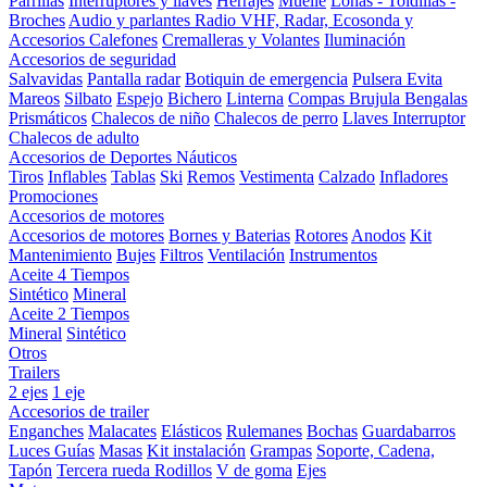
Parrillas
Interruptores y llaves
Herrajes
Muelle
Lonas - Toldillas -
Broches
Audio y parlantes
Radio VHF, Radar, Ecosonda y
Accesorios
Calefones
Cremalleras y Volantes
Iluminación
Accesorios de seguridad
Salvavidas
Pantalla radar
Botiquin de emergencia
Pulsera Evita
Mareos
Silbato
Espejo
Bichero
Linterna
Compas Brujula
Bengalas
Prismáticos
Chalecos de niño
Chalecos de perro
Llaves Interruptor
Chalecos de adulto
Accesorios de Deportes Náuticos
Tiros
Inflables
Tablas
Ski
Remos
Vestimenta
Calzado
Infladores
Promociones
Accesorios de motores
Accesorios de motores
Bornes y Baterias
Rotores
Anodos
Kit
Mantenimiento
Bujes
Filtros
Ventilación
Instrumentos
Aceite 4 Tiempos
Sintético
Mineral
Aceite 2 Tiempos
Mineral
Sintético
Otros
Trailers
2 ejes
1 eje
Accesorios de trailer
Enganches
Malacates
Elásticos
Rulemanes
Bochas
Guardabarros
Luces
Guías
Masas
Kit instalación
Grampas
Soporte, Cadena,
Tapón
Tercera rueda
Rodillos
V de goma
Ejes