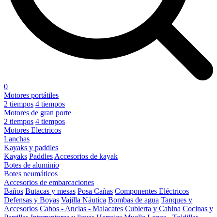
0
Motores portátiles
2 tiempos
4 tiempos
Motores de gran porte
2 tiempos
4 tiempos
Motores Electricos
Lanchas
Kayaks y paddles
Kayaks
Paddles
Accesorios de kayak
Botes de aluminio
Botes neumáticos
Accesorios de embarcaciones
Baños
Butacas y mesas
Posa Cañas
Componentes Eléctricos
Defensas y Boyas
Vajilla Náutica
Bombas de agua
Tanques y
Accesorios
Cabos - Anclas - Malacates
Cubierta y Cabina
Cocinas y