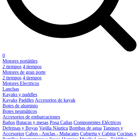
0
Motores portátiles
2 tiempos
4 tiempos
Motores de gran porte
2 tiempos
4 tiempos
Motores Electricos
Lanchas
Kayaks y paddles
Kayaks
Paddles
Accesorios de kayak
Botes de aluminio
Botes neumáticos
Accesorios de embarcaciones
Baños
Butacas y mesas
Posa Cañas
Componentes Eléctricos
Defensas y Boyas
Vajilla Náutica
Bombas de agua
Tanques y
Accesorios
Cabos - Anclas - Malacates
Cubierta y Cabina
Cocinas y