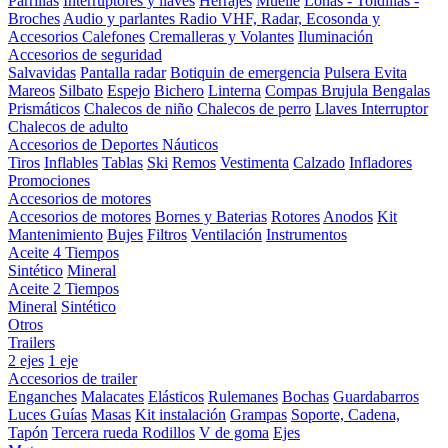
Parrillas
Interruptores y llaves
Herrajes
Muelle
Lonas - Toldillas -
Broches
Audio y parlantes
Radio VHF, Radar, Ecosonda y
Accesorios
Calefones
Cremalleras y Volantes
Iluminación
Accesorios de seguridad
Salvavidas
Pantalla radar
Botiquin de emergencia
Pulsera Evita
Mareos
Silbato
Espejo
Bichero
Linterna
Compas Brujula
Bengalas
Prismáticos
Chalecos de niño
Chalecos de perro
Llaves Interruptor
Chalecos de adulto
Accesorios de Deportes Náuticos
Tiros
Inflables
Tablas
Ski
Remos
Vestimenta
Calzado
Infladores
Promociones
Accesorios de motores
Accesorios de motores
Bornes y Baterias
Rotores
Anodos
Kit
Mantenimiento
Bujes
Filtros
Ventilación
Instrumentos
Aceite 4 Tiempos
Sintético
Mineral
Aceite 2 Tiempos
Mineral
Sintético
Otros
Trailers
2 ejes
1 eje
Accesorios de trailer
Enganches
Malacates
Elásticos
Rulemanes
Bochas
Guardabarros
Luces
Guías
Masas
Kit instalación
Grampas
Soporte, Cadena,
Tapón
Tercera rueda
Rodillos
V de goma
Ejes