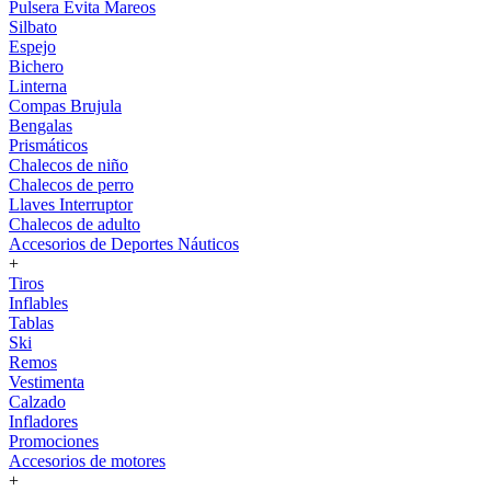
Pulsera Evita Mareos
Silbato
Espejo
Bichero
Linterna
Compas Brujula
Bengalas
Prismáticos
Chalecos de niño
Chalecos de perro
Llaves Interruptor
Chalecos de adulto
Accesorios de Deportes Náuticos
+
Tiros
Inflables
Tablas
Ski
Remos
Vestimenta
Calzado
Infladores
Promociones
Accesorios de motores
+