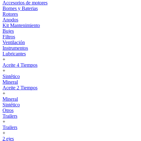
Accesorios de motores
Bornes y Baterias
Rotores
Anodos
Kit Mantenimiento
Bujes
Filtros
Ventilación
Instrumentos
Lubricantes
+
Aceite 4 Tiempos
+
Sintético
Mineral
Aceite 2 Tiempos
+
Mineral
Sintético
Otros
Trailers
+
Trailers
+
2 ejes