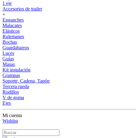
1 eje
Accesorios de trailer
+
Enganches
Malacates
Elásticos
Rulemanes
Bochas
Guardabarros
Luces
Guías
Masas
Kit instalación
Grampas
Soporte, Cadena, Tapón
Tercera rueda
Rodillos
V de goma
Ejes
Mi cuenta
Wishlist