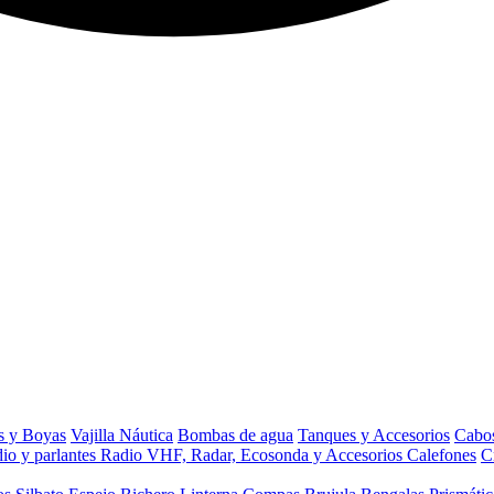
s y Boyas
Vajilla Náutica
Bombas de agua
Tanques y Accesorios
Cabos
io y parlantes
Radio VHF, Radar, Ecosonda y Accesorios
Calefones
C