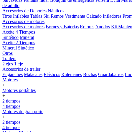
Salvavidas
Pantalla radar
Botiquin de emergencia
Pulsera Evita Mare
de adulto
Accesorios de Deportes Náuticos
Tiros
Inflables
Tablas
Ski
Remos
Vestimenta
Calzado
Infladores
Prom
Accesorios de motores
Accesorios de motores
Bornes y Baterias
Rotores
Anodos
Kit Manten
Aceite 4 Tiempos
Sintético
Mineral
Aceite 2 Tiempos
Mineral
Sintético
Otros
Trailers
2 ejes
1 eje
Accesorios de trailer
Enganches
Malacates
Elásticos
Rulemanes
Bochas
Guardabarros
Lu
Motores
+
Motores portátiles
+
2 tiempos
4 tiempos
Motores de gran porte
+
2 tiempos
4 tiempos