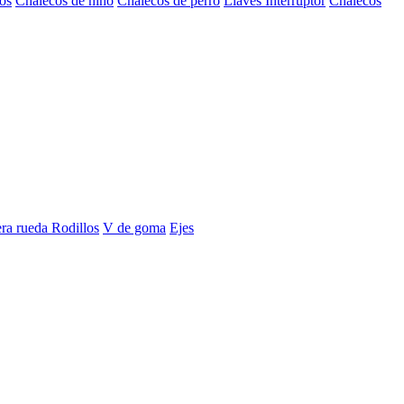
os
Chalecos de niño
Chalecos de perro
Llaves Interruptor
Chalecos
era rueda
Rodillos
V de goma
Ejes