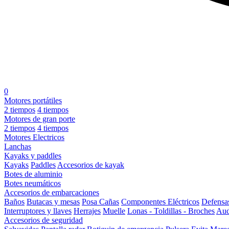
0
Motores portátiles
2 tiempos
4 tiempos
Motores de gran porte
2 tiempos
4 tiempos
Motores Electricos
Lanchas
Kayaks y paddles
Kayaks
Paddles
Accesorios de kayak
Botes de aluminio
Botes neumáticos
Accesorios de embarcaciones
Baños
Butacas y mesas
Posa Cañas
Componentes Eléctricos
Defensa
Interruptores y llaves
Herrajes
Muelle
Lonas - Toldillas - Broches
Aud
Accesorios de seguridad