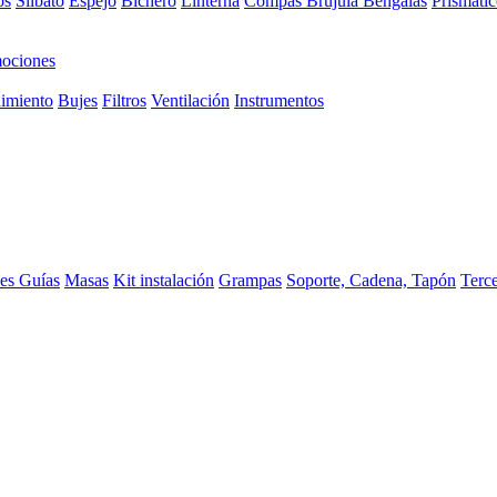
os
Silbato
Espejo
Bichero
Linterna
Compas Brujula
Bengalas
Prismátic
ociones
imiento
Bujes
Filtros
Ventilación
Instrumentos
ces
Guías
Masas
Kit instalación
Grampas
Soporte, Cadena, Tapón
Terc