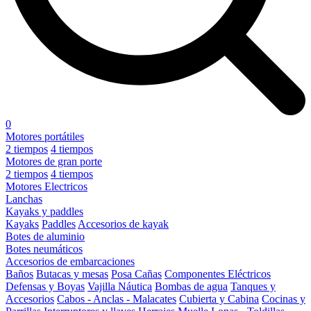
0
Motores portátiles
2 tiempos
4 tiempos
Motores de gran porte
2 tiempos
4 tiempos
Motores Electricos
Lanchas
Kayaks y paddles
Kayaks
Paddles
Accesorios de kayak
Botes de aluminio
Botes neumáticos
Accesorios de embarcaciones
Baños
Butacas y mesas
Posa Cañas
Componentes Eléctricos
Defensas y Boyas
Vajilla Náutica
Bombas de agua
Tanques y
Accesorios
Cabos - Anclas - Malacates
Cubierta y Cabina
Cocinas y