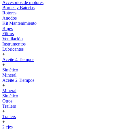
Accesorios de motores
Bornes y Baterias
Rotores
Anodos
Kit Mantenimiento
Bujes
Filtros
Ventilación
Instrumentos
Lubricantes
+
Aceite 4 Tiempos
+
Sintético
Mineral
Aceite 2 Tiempos
+
Mineral
Sintético
Otros
Trailers
+
Trailers
+
2 ejes