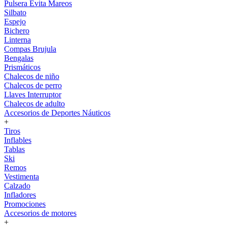
Pulsera Evita Mareos
Silbato
Espejo
Bichero
Linterna
Compas Brujula
Bengalas
Prismáticos
Chalecos de niño
Chalecos de perro
Llaves Interruptor
Chalecos de adulto
Accesorios de Deportes Náuticos
+
Tiros
Inflables
Tablas
Ski
Remos
Vestimenta
Calzado
Infladores
Promociones
Accesorios de motores
+