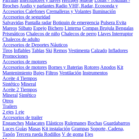
Parrillas
Interruptores y llaves
Herrajes
Muelle
Lonas - Toldillas -
Broches
Audio y parlantes
Radio VHF, Radar, Ecosonda y
Accesorios
Calefones
Cremalleras y Volantes
Iluminación
Accesorios de seguridad
Salvavidas
Pantalla radar
Botiquin de emergencia
Pulsera Evita
Mareos
Silbato
Espejo
Bichero
Linterna
Compas Brujula
Bengalas
Prismáticos
Chalecos de niño
Chalecos de perro
Llaves Interruptor
Chalecos de adulto
Accesorios de Deportes Náuticos
Tiros
Inflables
Tablas
Ski
Remos
Vestimenta
Calzado
Infladores
Promociones
Accesorios de motores
Accesorios de motores
Bornes y Baterias
Rotores
Anodos
Kit
Mantenimiento
Bujes
Filtros
Ventilación
Instrumentos
Aceite 4 Tiempos
Sintético
Mineral
Aceite 2 Tiempos
Mineral
Sintético
Otros
Trailers
2 ejes
1 eje
Accesorios de trailer
Enganches
Malacates
Elásticos
Rulemanes
Bochas
Guardabarros
Luces
Guías
Masas
Kit instalación
Grampas
Soporte, Cadena,
Tapón
Tercera rueda
Rodillos
V de goma
Ejes