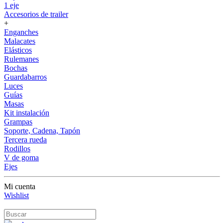
1 eje
Accesorios de trailer
+
Enganches
Malacates
Elásticos
Rulemanes
Bochas
Guardabarros
Luces
Guías
Masas
Kit instalación
Grampas
Soporte, Cadena, Tapón
Tercera rueda
Rodillos
V de goma
Ejes
Mi cuenta
Wishlist