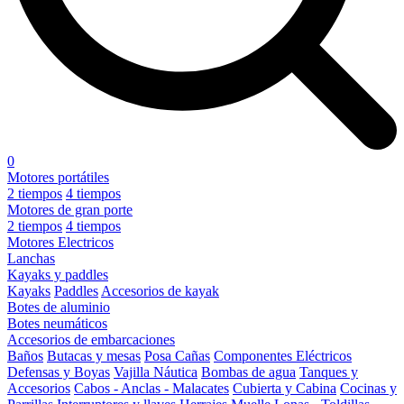
0
Motores portátiles
2 tiempos
4 tiempos
Motores de gran porte
2 tiempos
4 tiempos
Motores Electricos
Lanchas
Kayaks y paddles
Kayaks
Paddles
Accesorios de kayak
Botes de aluminio
Botes neumáticos
Accesorios de embarcaciones
Baños
Butacas y mesas
Posa Cañas
Componentes Eléctricos
Defensas y Boyas
Vajilla Náutica
Bombas de agua
Tanques y
Accesorios
Cabos - Anclas - Malacates
Cubierta y Cabina
Cocinas y