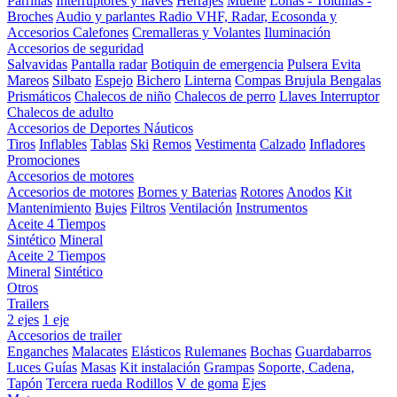
Parrillas
Interruptores y llaves
Herrajes
Muelle
Lonas - Toldillas -
Broches
Audio y parlantes
Radio VHF, Radar, Ecosonda y
Accesorios
Calefones
Cremalleras y Volantes
Iluminación
Accesorios de seguridad
Salvavidas
Pantalla radar
Botiquin de emergencia
Pulsera Evita
Mareos
Silbato
Espejo
Bichero
Linterna
Compas Brujula
Bengalas
Prismáticos
Chalecos de niño
Chalecos de perro
Llaves Interruptor
Chalecos de adulto
Accesorios de Deportes Náuticos
Tiros
Inflables
Tablas
Ski
Remos
Vestimenta
Calzado
Infladores
Promociones
Accesorios de motores
Accesorios de motores
Bornes y Baterias
Rotores
Anodos
Kit
Mantenimiento
Bujes
Filtros
Ventilación
Instrumentos
Aceite 4 Tiempos
Sintético
Mineral
Aceite 2 Tiempos
Mineral
Sintético
Otros
Trailers
2 ejes
1 eje
Accesorios de trailer
Enganches
Malacates
Elásticos
Rulemanes
Bochas
Guardabarros
Luces
Guías
Masas
Kit instalación
Grampas
Soporte, Cadena,
Tapón
Tercera rueda
Rodillos
V de goma
Ejes