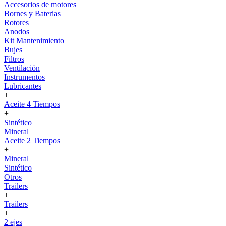
Accesorios de motores
Bornes y Baterias
Rotores
Anodos
Kit Mantenimiento
Bujes
Filtros
Ventilación
Instrumentos
Lubricantes
+
Aceite 4 Tiempos
+
Sintético
Mineral
Aceite 2 Tiempos
+
Mineral
Sintético
Otros
Trailers
+
Trailers
+
2 ejes