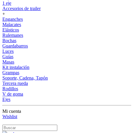
1 eje
Accesorios de trailer
+
Enganches
Malacates
Elásticos
Rulemanes
Bochas
Guardabarros
Luces
Guías
Masas
Kit instalación
Grampas
Soporte, Cadena, Tapón
Tercera rueda
Rodillos
V de goma
Ejes
Mi cuenta
Wishlist