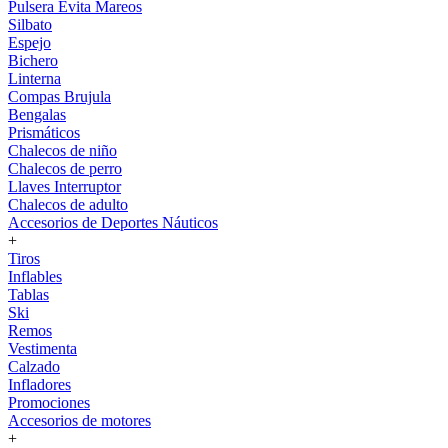
Pulsera Evita Mareos
Silbato
Espejo
Bichero
Linterna
Compas Brujula
Bengalas
Prismáticos
Chalecos de niño
Chalecos de perro
Llaves Interruptor
Chalecos de adulto
Accesorios de Deportes Náuticos
+
Tiros
Inflables
Tablas
Ski
Remos
Vestimenta
Calzado
Infladores
Promociones
Accesorios de motores
+