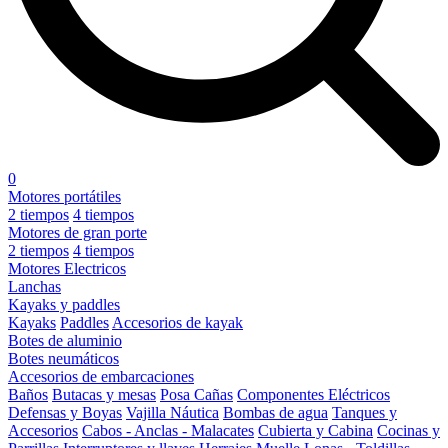
0
Motores portátiles
2 tiempos
4 tiempos
Motores de gran porte
2 tiempos
4 tiempos
Motores Electricos
Lanchas
Kayaks y paddles
Kayaks
Paddles
Accesorios de kayak
Botes de aluminio
Botes neumáticos
Accesorios de embarcaciones
Baños
Butacas y mesas
Posa Cañas
Componentes Eléctricos
Defensas y Boyas
Vajilla Náutica
Bombas de agua
Tanques y
Accesorios
Cabos - Anclas - Malacates
Cubierta y Cabina
Cocinas y