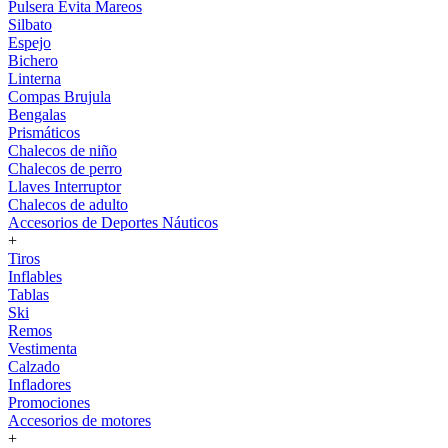
Pulsera Evita Mareos
Silbato
Espejo
Bichero
Linterna
Compas Brujula
Bengalas
Prismáticos
Chalecos de niño
Chalecos de perro
Llaves Interruptor
Chalecos de adulto
Accesorios de Deportes Náuticos
+
Tiros
Inflables
Tablas
Ski
Remos
Vestimenta
Calzado
Infladores
Promociones
Accesorios de motores
+