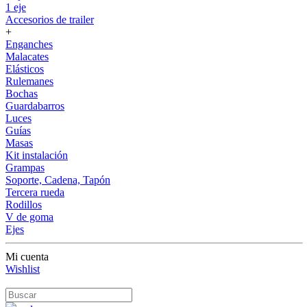
1 eje
Accesorios de trailer
+
Enganches
Malacates
Elásticos
Rulemanes
Bochas
Guardabarros
Luces
Guías
Masas
Kit instalación
Grampas
Soporte, Cadena, Tapón
Tercera rueda
Rodillos
V de goma
Ejes
Mi cuenta
Wishlist