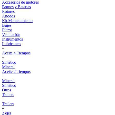
Accesorios de motores
Bornes y Baterias
Rotores
Anodos
Kit Mantenimiento
Bujes
Filtros
Ventilación
Instrumentos
Lubricantes
+
Aceite 4 Tiempos
+
Sintético
Mineral
Aceite 2 Tiempos
+
Mineral
Sintético
Otros
Trailers
+
Trailers
+
2 ejes