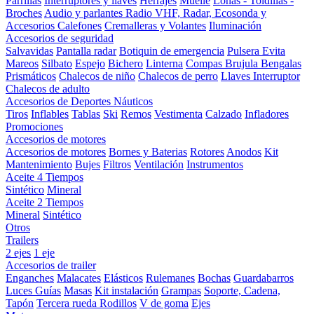
Parrillas
Interruptores y llaves
Herrajes
Muelle
Lonas - Toldillas -
Broches
Audio y parlantes
Radio VHF, Radar, Ecosonda y
Accesorios
Calefones
Cremalleras y Volantes
Iluminación
Accesorios de seguridad
Salvavidas
Pantalla radar
Botiquin de emergencia
Pulsera Evita
Mareos
Silbato
Espejo
Bichero
Linterna
Compas Brujula
Bengalas
Prismáticos
Chalecos de niño
Chalecos de perro
Llaves Interruptor
Chalecos de adulto
Accesorios de Deportes Náuticos
Tiros
Inflables
Tablas
Ski
Remos
Vestimenta
Calzado
Infladores
Promociones
Accesorios de motores
Accesorios de motores
Bornes y Baterias
Rotores
Anodos
Kit
Mantenimiento
Bujes
Filtros
Ventilación
Instrumentos
Aceite 4 Tiempos
Sintético
Mineral
Aceite 2 Tiempos
Mineral
Sintético
Otros
Trailers
2 ejes
1 eje
Accesorios de trailer
Enganches
Malacates
Elásticos
Rulemanes
Bochas
Guardabarros
Luces
Guías
Masas
Kit instalación
Grampas
Soporte, Cadena,
Tapón
Tercera rueda
Rodillos
V de goma
Ejes