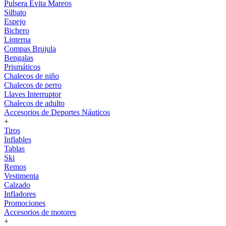
Pulsera Evita Mareos
Silbato
Espejo
Bichero
Linterna
Compas Brujula
Bengalas
Prismáticos
Chalecos de niño
Chalecos de perro
Llaves Interruptor
Chalecos de adulto
Accesorios de Deportes Náuticos
+
Tiros
Inflables
Tablas
Ski
Remos
Vestimenta
Calzado
Infladores
Promociones
Accesorios de motores
+