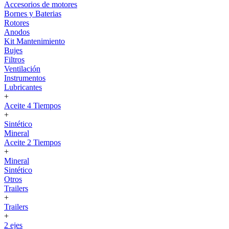
Accesorios de motores
Bornes y Baterias
Rotores
Anodos
Kit Mantenimiento
Bujes
Filtros
Ventilación
Instrumentos
Lubricantes
+
Aceite 4 Tiempos
+
Sintético
Mineral
Aceite 2 Tiempos
+
Mineral
Sintético
Otros
Trailers
+
Trailers
+
2 ejes