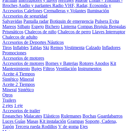
Parrillas
Interruptores y llaves
Herrajes
Muelle
Lonas - Toldillas -
Broches
Audio y parlantes
Radio VHF, Radar, Ecosonda y
Accesorios
Calefones
Cremalleras y Volantes
Iluminación
Accesorios de seguridad
Salvavidas
Pantalla radar
Botiquin de emergencia
Pulsera Evita
Mareos
Silbato
Espejo
Bichero
Linterna
Compas Brujula
Bengalas
Prismáticos
Chalecos de niño
Chalecos de perro
Llaves Interruptor
Chalecos de adulto
Accesorios de Deportes Náuticos
Tiros
Inflables
Tablas
Ski
Remos
Vestimenta
Calzado
Infladores
Promociones
Accesorios de motores
Accesorios de motores
Bornes y Baterias
Rotores
Anodos
Kit
Mantenimiento
Bujes
Filtros
Ventilación
Instrumentos
Aceite 4 Tiempos
Sintético
Mineral
Aceite 2 Tiempos
Mineral
Sintético
Otros
Trailers
2 ejes
1 eje
Accesorios de trailer
Enganches
Malacates
Elásticos
Rulemanes
Bochas
Guardabarros
Luces
Guías
Masas
Kit instalación
Grampas
Soporte, Cadena,
Tapón
Tercera rueda
Rodillos
V de goma
Ejes