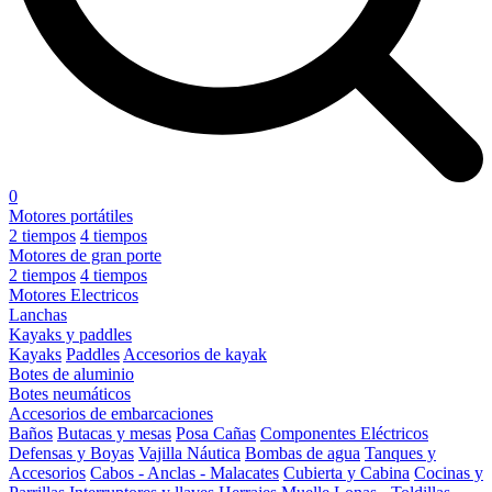
0
Motores portátiles
2 tiempos
4 tiempos
Motores de gran porte
2 tiempos
4 tiempos
Motores Electricos
Lanchas
Kayaks y paddles
Kayaks
Paddles
Accesorios de kayak
Botes de aluminio
Botes neumáticos
Accesorios de embarcaciones
Baños
Butacas y mesas
Posa Cañas
Componentes Eléctricos
Defensas y Boyas
Vajilla Náutica
Bombas de agua
Tanques y
Accesorios
Cabos - Anclas - Malacates
Cubierta y Cabina
Cocinas y