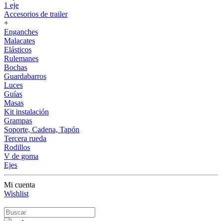
1 eje
Accesorios de trailer
+
Enganches
Malacates
Elásticos
Rulemanes
Bochas
Guardabarros
Luces
Guías
Masas
Kit instalación
Grampas
Soporte, Cadena, Tapón
Tercera rueda
Rodillos
V de goma
Ejes
Mi cuenta
Wishlist