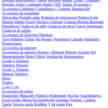
Parrillas
Interruptores y llaves
Herrajes
Muelle
Lonas - Toldillas -
Broches
Audio y parlantes
Radio VHF, Radar, Ecosonda y
Accesorios
Calefones
Cremalleras y Volantes
Iluminación
Accesorios de seguridad
Salvavidas
Pantalla radar
Botiquin de emergencia
Pulsera Evita
Mareos
Silbato
Espejo
Bichero
Linterna
Compas Brujula
Bengalas
Prismáticos
Chalecos de niño
Chalecos de perro
Llaves Interruptor
Chalecos de adulto
Accesorios de Deportes Náuticos
Tiros
Inflables
Tablas
Ski
Remos
Vestimenta
Calzado
Infladores
Promociones
Accesorios de motores
Accesorios de motores
Bornes y Baterias
Rotores
Anodos
Kit
Mantenimiento
Bujes
Filtros
Ventilación
Instrumentos
Aceite 4 Tiempos
Sintético
Mineral
Aceite 2 Tiempos
Mineral
Sintético
Otros
Trailers
2 ejes
1 eje
Accesorios de trailer
Enganches
Malacates
Elásticos
Rulemanes
Bochas
Guardabarros
Luces
Guías
Masas
Kit instalación
Grampas
Soporte, Cadena,
Tapón
Tercera rueda
Rodillos
V de goma
Ejes