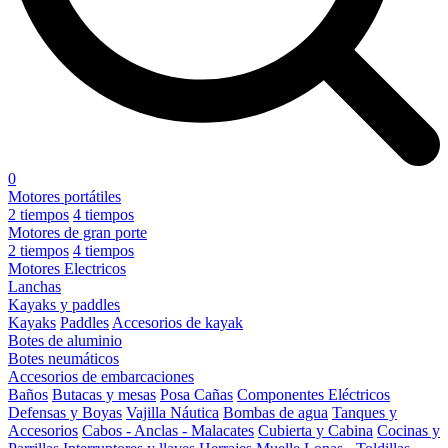
0
Motores portátiles
2 tiempos
4 tiempos
Motores de gran porte
2 tiempos
4 tiempos
Motores Electricos
Lanchas
Kayaks y paddles
Kayaks
Paddles
Accesorios de kayak
Botes de aluminio
Botes neumáticos
Accesorios de embarcaciones
Baños
Butacas y mesas
Posa Cañas
Componentes Eléctricos
Defensas y Boyas
Vajilla Náutica
Bombas de agua
Tanques y
Accesorios
Cabos - Anclas - Malacates
Cubierta y Cabina
Cocinas y