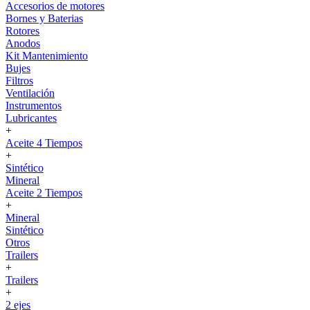
Accesorios de motores
Bornes y Baterias
Rotores
Anodos
Kit Mantenimiento
Bujes
Filtros
Ventilación
Instrumentos
Lubricantes
+
Aceite 4 Tiempos
+
Sintético
Mineral
Aceite 2 Tiempos
+
Mineral
Sintético
Otros
Trailers
+
Trailers
+
2 ejes