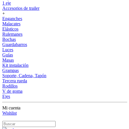
1 eje
Accesorios de trailer
+
Enganches
Malacates
Elásticos
Rulemanes
Bochas
Guardabarros
Luces
Guías
Masas
Kit instalación
Grampas
Soporte, Cadena, Tapón
Tercera rueda
Rodillos
V de goma
Ejes
Mi cuenta
Wishlist