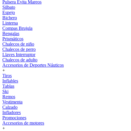
Pulsera Evita Mareos
Silbato
Espejo
Bichero
Linterna
Compas Brujula
Bengalas
Prismáticos
Chalecos de niño
Chalecos de perro
Llaves Interruptor
Chalecos de adulto
Accesorios de Deportes Náuticos
+
Tiros
Inflables
Tablas
Ski
Remos
Vestimenta
Calzado
Infladores
Promociones
Accesorios de motores
+