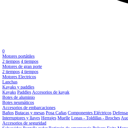
0
Motores portátiles
2 tiempos
4 tiempos
Motores de gran porte
2 tiempos
4 tiempos
Motores Electricos
Lanchas
Kayaks y paddles
Kayaks
Paddles
Accesorios de kayak
Botes de aluminio
Botes neumáticos
Accesorios de embarcaciones
Baños
Butacas y mesas
Posa Cañas
Componentes Eléctricos
Defensa
Interruptores y llaves
Herrajes
Muelle
Lonas - Toldillas - Broches
Aud
Accesorios de seguridad