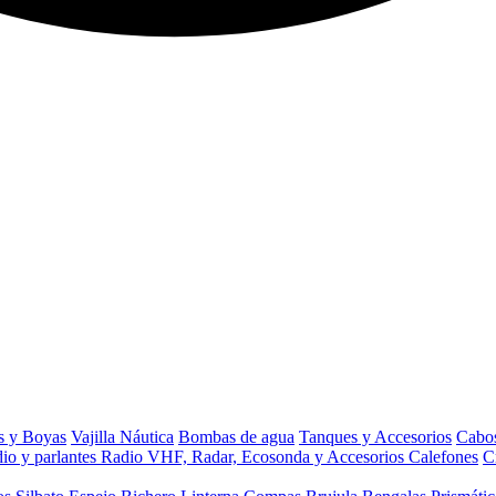
s y Boyas
Vajilla Náutica
Bombas de agua
Tanques y Accesorios
Cabos
io y parlantes
Radio VHF, Radar, Ecosonda y Accesorios
Calefones
C