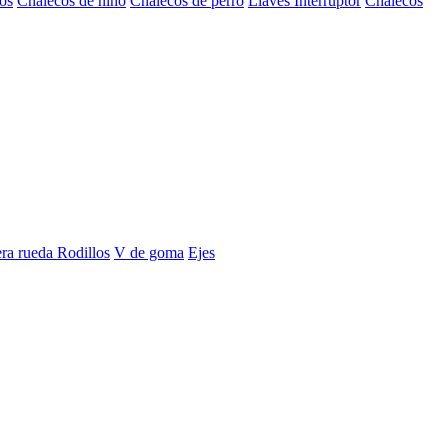
os
Chalecos de niño
Chalecos de perro
Llaves Interruptor
Chalecos
era rueda
Rodillos
V de goma
Ejes