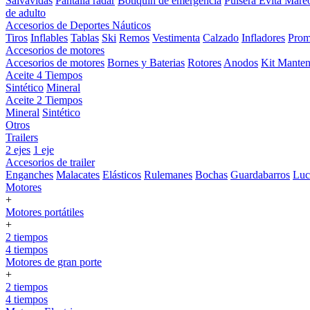
Salvavidas
Pantalla radar
Botiquin de emergencia
Pulsera Evita Mare
de adulto
Accesorios de Deportes Náuticos
Tiros
Inflables
Tablas
Ski
Remos
Vestimenta
Calzado
Infladores
Prom
Accesorios de motores
Accesorios de motores
Bornes y Baterias
Rotores
Anodos
Kit Manten
Aceite 4 Tiempos
Sintético
Mineral
Aceite 2 Tiempos
Mineral
Sintético
Otros
Trailers
2 ejes
1 eje
Accesorios de trailer
Enganches
Malacates
Elásticos
Rulemanes
Bochas
Guardabarros
Lu
Motores
+
Motores portátiles
+
2 tiempos
4 tiempos
Motores de gran porte
+
2 tiempos
4 tiempos