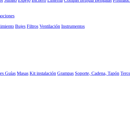
os
Silbato
Espejo
Bichero
Linterna
Compas Brujula
Bengalas
Prismátic
ociones
imiento
Bujes
Filtros
Ventilación
Instrumentos
ces
Guías
Masas
Kit instalación
Grampas
Soporte, Cadena, Tapón
Terc