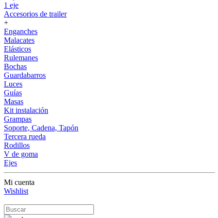
1 eje
Accesorios de trailer
+
Enganches
Malacates
Elásticos
Rulemanes
Bochas
Guardabarros
Luces
Guías
Masas
Kit instalación
Grampas
Soporte, Cadena, Tapón
Tercera rueda
Rodillos
V de goma
Ejes
Mi cuenta
Wishlist