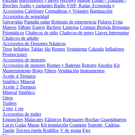
Parrillas
Interruptores y llaves
Herrajes
Muelle
Lonas - Toldillas -
Broches
Audio y parlantes
Radio VHF, Radar, Ecosonda y
Accesorios
Calefones
Cremalleras y Volantes
Iluminación
Accesorios de seguridad
Salvavidas
Pantalla radar
Botiquin de emergencia
Pulsera Evita
Mareos
Silbato
Espejo
Bichero
Linterna
Compas Brujula
Bengalas
Prismáticos
Chalecos de niño
Chalecos de perro
Llaves Interruptor
Chalecos de adulto
Accesorios de Deportes Náuticos
Tiros
Inflables
Tablas
Ski
Remos
Vestimenta
Calzado
Infladores
Promociones
Accesorios de motores
Accesorios de motores
Bornes y Baterias
Rotores
Anodos
Kit
Mantenimiento
Bujes
Filtros
Ventilación
Instrumentos
Aceite 4 Tiempos
Sintético
Mineral
Aceite 2 Tiempos
Mineral
Sintético
Otros
Trailers
2 ejes
1 eje
Accesorios de trailer
Enganches
Malacates
Elásticos
Rulemanes
Bochas
Guardabarros
Luces
Guías
Masas
Kit instalación
Grampas
Soporte, Cadena,
Tapón
Tercera rueda
Rodillos
V de goma
Ejes