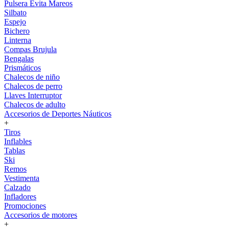
Pulsera Evita Mareos
Silbato
Espejo
Bichero
Linterna
Compas Brujula
Bengalas
Prismáticos
Chalecos de niño
Chalecos de perro
Llaves Interruptor
Chalecos de adulto
Accesorios de Deportes Náuticos
+
Tiros
Inflables
Tablas
Ski
Remos
Vestimenta
Calzado
Infladores
Promociones
Accesorios de motores
+