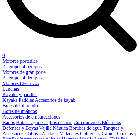
0
Motores portátiles
2 tiempos
4 tiempos
Motores de gran porte
2 tiempos
4 tiempos
Motores Electricos
Lanchas
Kayaks y paddles
Kayaks
Paddles
Accesorios de kayak
Botes de aluminio
Botes neumáticos
Accesorios de embarcaciones
Baños
Butacas y mesas
Posa Cañas
Componentes Eléctricos
Defensas y Boyas
Vajilla Náutica
Bombas de agua
Tanques y
Accesorios
Cabos - Anclas - Malacates
Cubierta y Cabina
Cocinas y