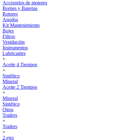
Accesorios de motores
Bornes y Baterias
Rotores
Anodos
Kit Mantenimiento
Bujes
Filtros
Ventilación
Instrumentos
Lubricantes
+
Aceite 4 Tiempos
+
Sintético
Mineral
Aceite 2 Tiempos
+
Mineral
Sintético
Otros
Trailers
+
Trailers
+
2 ejes