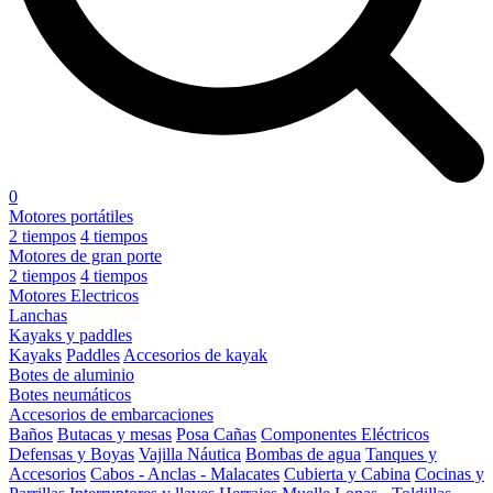
0
Motores portátiles
2 tiempos
4 tiempos
Motores de gran porte
2 tiempos
4 tiempos
Motores Electricos
Lanchas
Kayaks y paddles
Kayaks
Paddles
Accesorios de kayak
Botes de aluminio
Botes neumáticos
Accesorios de embarcaciones
Baños
Butacas y mesas
Posa Cañas
Componentes Eléctricos
Defensas y Boyas
Vajilla Náutica
Bombas de agua
Tanques y
Accesorios
Cabos - Anclas - Malacates
Cubierta y Cabina
Cocinas y