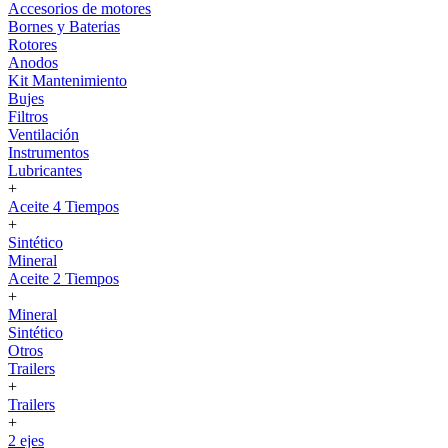
Accesorios de motores
Bornes y Baterias
Rotores
Anodos
Kit Mantenimiento
Bujes
Filtros
Ventilación
Instrumentos
Lubricantes
+
Aceite 4 Tiempos
+
Sintético
Mineral
Aceite 2 Tiempos
+
Mineral
Sintético
Otros
Trailers
+
Trailers
+
2 ejes