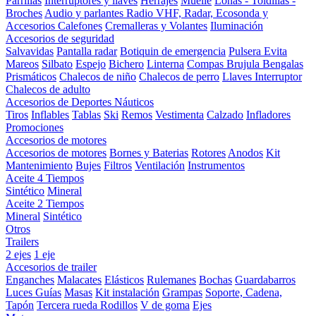
Parrillas
Interruptores y llaves
Herrajes
Muelle
Lonas - Toldillas -
Broches
Audio y parlantes
Radio VHF, Radar, Ecosonda y
Accesorios
Calefones
Cremalleras y Volantes
Iluminación
Accesorios de seguridad
Salvavidas
Pantalla radar
Botiquin de emergencia
Pulsera Evita
Mareos
Silbato
Espejo
Bichero
Linterna
Compas Brujula
Bengalas
Prismáticos
Chalecos de niño
Chalecos de perro
Llaves Interruptor
Chalecos de adulto
Accesorios de Deportes Náuticos
Tiros
Inflables
Tablas
Ski
Remos
Vestimenta
Calzado
Infladores
Promociones
Accesorios de motores
Accesorios de motores
Bornes y Baterias
Rotores
Anodos
Kit
Mantenimiento
Bujes
Filtros
Ventilación
Instrumentos
Aceite 4 Tiempos
Sintético
Mineral
Aceite 2 Tiempos
Mineral
Sintético
Otros
Trailers
2 ejes
1 eje
Accesorios de trailer
Enganches
Malacates
Elásticos
Rulemanes
Bochas
Guardabarros
Luces
Guías
Masas
Kit instalación
Grampas
Soporte, Cadena,
Tapón
Tercera rueda
Rodillos
V de goma
Ejes