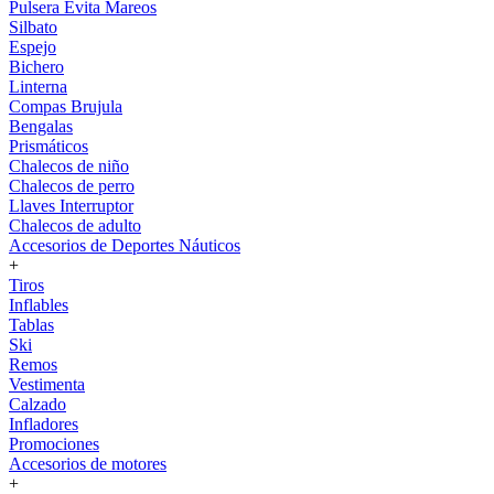
Pulsera Evita Mareos
Silbato
Espejo
Bichero
Linterna
Compas Brujula
Bengalas
Prismáticos
Chalecos de niño
Chalecos de perro
Llaves Interruptor
Chalecos de adulto
Accesorios de Deportes Náuticos
+
Tiros
Inflables
Tablas
Ski
Remos
Vestimenta
Calzado
Infladores
Promociones
Accesorios de motores
+