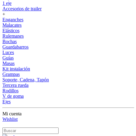
1 eje
Accesorios de trailer
+
Enganches
Malacates
Elásticos
Rulemanes
Bochas
Guardabarros
Luces
Guías
Masas
Kit instalación
Grampas
Soporte, Cadena, Tapón
Tercera rueda
Rodillos
V de goma
Ejes
Mi cuenta
Wishlist