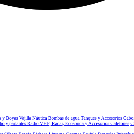
s y Boyas
Vajilla Náutica
Bombas de agua
Tanques y Accesorios
Cabos
io y parlantes
Radio VHF, Radar, Ecosonda y Accesorios
Calefones
C