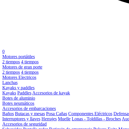
0
Motores portátiles
2 tiempos
4 tiempos
Motores de gran porte
2 tiempos
4 tiempos
Motores Electricos
Lanchas
Kayaks y paddles
Kayaks
Paddles
Accesorios de kayak
Botes de aluminio
Botes neumáticos
Accesorios de embarcaciones
Baños
Butacas y mesas
Posa Cañas
Componentes Eléctricos
Defensa
Interruptores y llaves
Herrajes
Muelle
Lonas - Toldillas - Broches
Aud
Accesorios de seguridad