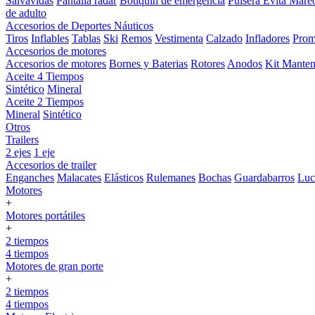
Salvavidas
Pantalla radar
Botiquin de emergencia
Pulsera Evita Mare
de adulto
Accesorios de Deportes Náuticos
Tiros
Inflables
Tablas
Ski
Remos
Vestimenta
Calzado
Infladores
Prom
Accesorios de motores
Accesorios de motores
Bornes y Baterias
Rotores
Anodos
Kit Manten
Aceite 4 Tiempos
Sintético
Mineral
Aceite 2 Tiempos
Mineral
Sintético
Otros
Trailers
2 ejes
1 eje
Accesorios de trailer
Enganches
Malacates
Elásticos
Rulemanes
Bochas
Guardabarros
Lu
Motores
+
Motores portátiles
+
2 tiempos
4 tiempos
Motores de gran porte
+
2 tiempos
4 tiempos