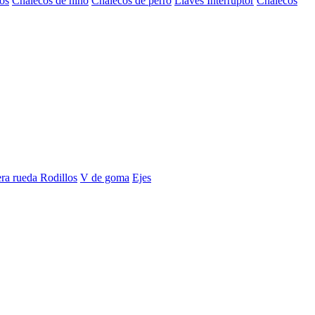
os
Chalecos de niño
Chalecos de perro
Llaves Interruptor
Chalecos
era rueda
Rodillos
V de goma
Ejes